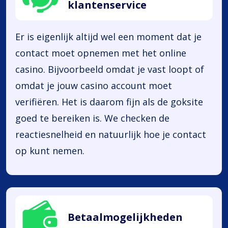
klantenservice
Er is eigenlijk altijd wel een moment dat je
contact moet opnemen met het online
casino. Bijvoorbeeld omdat je vast loopt of
omdat je jouw casino account moet
verifiëren. Het is daarom fijn als de goksite
goed te bereiken is. We checken de
reactiesnelheid en natuurlijk hoe je contact
op kunt nemen.
Betaalmogelijkheden