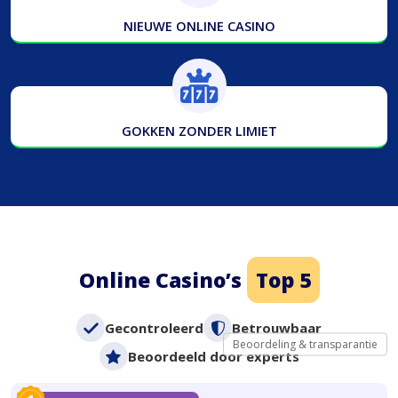
NIEUWE ONLINE CASINO
GOKKEN ZONDER LIMIET
Online Casino’s
Top 5
Gecontroleerd
Betrouwbaar
Beoordeling & transparantie
Beoordeeld door experts