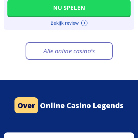
NU SPELEN
Bekijk review
Alle online casino’s
Over
Online Casino Legends