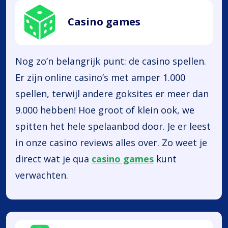
Casino games
Nog zo’n belangrijk punt: de casino spellen.
Er zijn online casino’s met amper 1.000
spellen, terwijl andere goksites er meer dan
9.000 hebben! Hoe groot of klein ook, we
spitten het hele spelaanbod door. Je er leest
in onze casino reviews alles over. Zo weet je
direct wat je qua
casino games
kunt
verwachten.