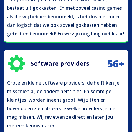
bestaat uit gokkasten. En met zoveel casino games
als die wij hebben beoordeeld, is het dus niet meer
dan logisch dat we ook zoveel gokkasten hebben
getest en beoordeeld! En we zijn nog lang niet klaar!
72+
Software providers
Grote en kleine software providers: de helft ken je
misschien al, de andere helft niet. En sommige
kleintjes, worden ineens groot. Wij zitten er
bovenop en zien als eerste welke providers je niet
mag missen. Wij reviewen ze direct en laten jou
meteen kennismaken.