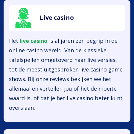
Live casino
Het
live casino
is al jaren een begrip in de
online casino wereld. Van de klassieke
tafelspellen omgetoverd naar live versies,
tot de meest uitgesproken live casino game
shows. Bij onze reviews bekijken we het
allemaal en vertellen jou of het de moeite
waard is, of dat je het live casino beter kunt
overslaan.