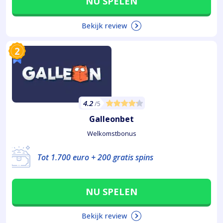
NU SPELEN
Bekijk review
2
4.2
/5
Galleonbet
Welkomstbonus
Tot 1.700 euro + 200 gratis spins
NU SPELEN
Bekijk review