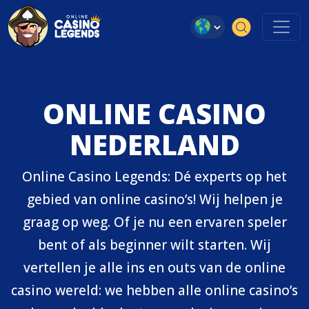
Skip to content
ONLINE CASINO
NEDERLAND
Online Casino Legends: Dé experts op het
gebied van online casino’s! Wij helpen je
graag op weg. Of je nu een ervaren speler
bent of als beginner wilt starten. Wij
vertellen je alle ins en outs van de online
casino wereld: we hebben alle online casino’s