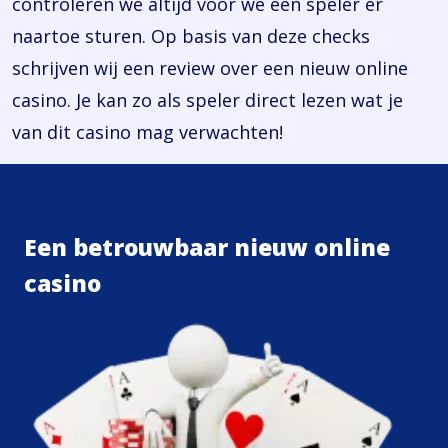
controleren we altijd voor we een speler er
naartoe sturen. Op basis van deze checks
schrijven wij een review over een nieuw online
casino. Je kan zo als speler direct lezen wat je
van dit casino mag verwachten!
Een betrouwbaar nieuw online
casino