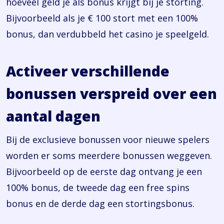
hoeveel geld je als bonus krijgt bij je storting.
Bijvoorbeeld als je € 100 stort met een 100%
bonus, dan verdubbeld het casino je speelgeld.
Activeer verschillende
bonussen verspreid over een
aantal dagen
Bij de exclusieve bonussen voor nieuwe spelers
worden er soms meerdere bonussen weggeven.
Bijvoorbeeld op de eerste dag ontvang je een
100% bonus, de tweede dag een free spins
bonus en de derde dag een stortingsbonus.