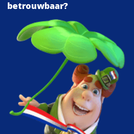
betrouwbaar?