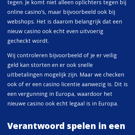
tegen. Je komt niet alleen oplichters tegen bij
online casino’s, maar bijvoorbeeld ook bij
webshops. Het is daarom belangrijk dat een
nieuw casino ook echt even uitvoerig
gecheckt wordt.
Wij controleren bijvoorbeeld of je er veilig
geld kan storten en er ook snelle
uitbetalingen mogelijk zijn. Maar we checken
ook of er een casino licentie aanwezig is. Dit is
een vergunning in Europa, waardoor het
nieuwe casino ook echt legaal is in Europa.
Verantwoord spelen in een