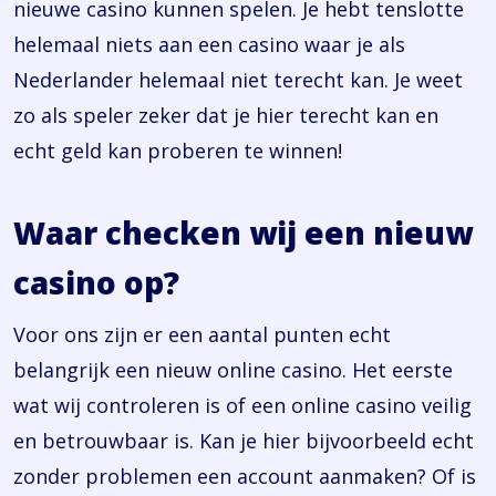
nieuwe casino kunnen spelen. Je hebt tenslotte
helemaal niets aan een casino waar je als
Nederlander helemaal niet terecht kan. Je weet
zo als speler zeker dat je hier terecht kan en
echt geld kan proberen te winnen!
Waar checken wij een nieuw
casino op?
Voor ons zijn er een aantal punten echt
belangrijk een nieuw online casino. Het eerste
wat wij controleren is of een online casino veilig
en betrouwbaar is. Kan je hier bijvoorbeeld echt
zonder problemen een account aanmaken? Of is