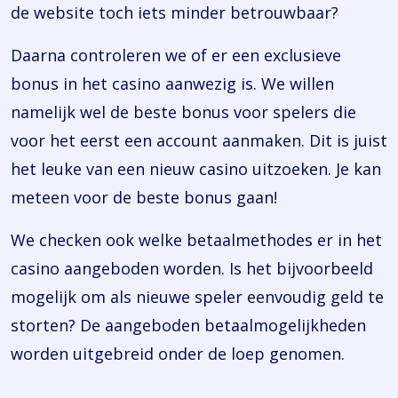
de website toch iets minder betrouwbaar?
Daarna controleren we of er een exclusieve
bonus in het casino aanwezig is. We willen
namelijk wel de beste bonus voor spelers die
voor het eerst een account aanmaken. Dit is juist
het leuke van een nieuw casino uitzoeken. Je kan
meteen voor de beste bonus gaan!
We checken ook welke betaalmethodes er in het
casino aangeboden worden. Is het bijvoorbeeld
mogelijk om als nieuwe speler eenvoudig geld te
storten? De aangeboden betaalmogelijkheden
worden uitgebreid onder de loep genomen.