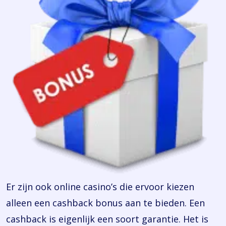
Er zijn ook online casino’s die ervoor kiezen
alleen een cashback bonus aan te bieden. Een
cashback is eigenlijk een soort garantie. Het is