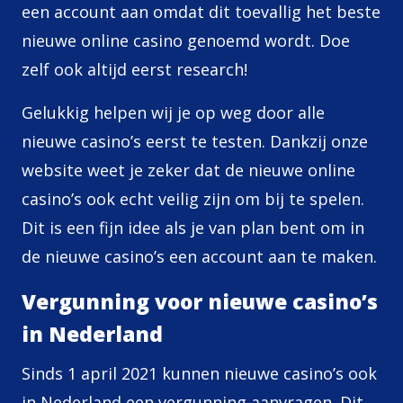
een account aan omdat dit toevallig het beste
nieuwe online casino genoemd wordt. Doe
zelf ook altijd eerst research!
Gelukkig helpen wij je op weg door alle
nieuwe casino’s eerst te testen. Dankzij onze
website weet je zeker dat de nieuwe online
casino’s ook echt veilig zijn om bij te spelen.
Dit is een fijn idee als je van plan bent om in
de nieuwe casino’s een account aan te maken.
Vergunning voor nieuwe casino’s
in Nederland
Sinds 1 april 2021 kunnen nieuwe casino’s ook
in Nederland een vergunning aanvragen. Dit