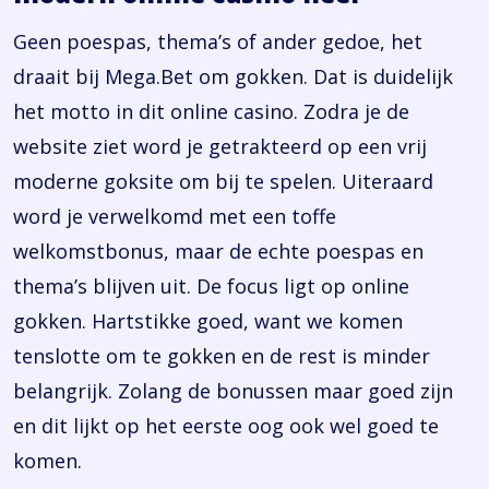
Geen poespas, thema’s of ander gedoe, het
draait bij Mega.Bet om gokken. Dat is duidelijk
het motto in dit online casino. Zodra je de
website ziet word je getrakteerd op een vrij
moderne goksite om bij te spelen. Uiteraard
word je verwelkomd met een toffe
welkomstbonus, maar de echte poespas en
thema’s blijven uit. De focus ligt op online
gokken. Hartstikke goed, want we komen
tenslotte om te gokken en de rest is minder
belangrijk. Zolang de bonussen maar goed zijn
en dit lijkt op het eerste oog ook wel goed te
komen.