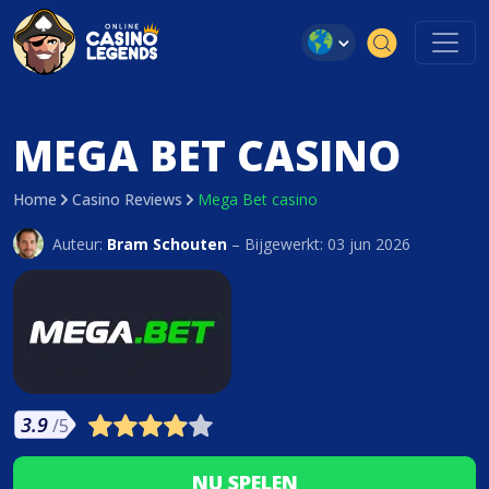
Skip to content
MEGA BET CASINO
Home
Casino Reviews
Mega Bet casino
Auteur:
Bram Schouten
– Bijgewerkt: 03 jun 2026
3.9
/5
NU SPELEN