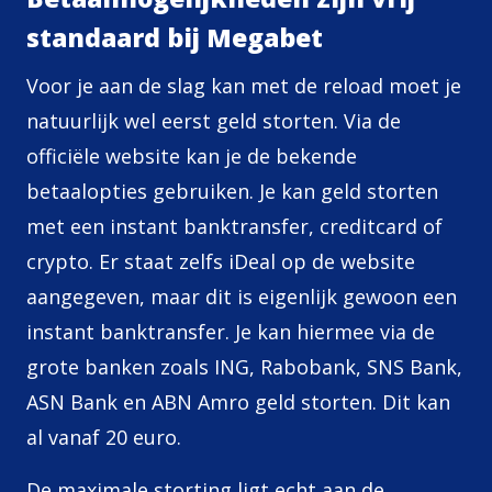
standaard bij Megabet
Voor je aan de slag kan met de reload moet je
natuurlijk wel eerst geld storten. Via de
officiële website kan je de bekende
betaalopties gebruiken. Je kan geld storten
met een instant banktransfer, creditcard of
crypto. Er staat zelfs iDeal op de website
aangegeven, maar dit is eigenlijk gewoon een
instant banktransfer. Je kan hiermee via de
grote banken zoals ING, Rabobank, SNS Bank,
ASN Bank en ABN Amro geld storten. Dit kan
al vanaf 20 euro.
De maximale storting ligt echt aan de