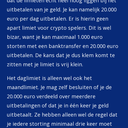
dat de limieten echt heel hoog liggen bij het
uitbetalen van je geld. Je kan namelijk 20.000
euro per dag uitbetalen. Er is hierin geen
apart limiet voor crypto spelers. Dit is wel
bizar, want je kan maximaal 1.000 euro
storten met een banktransfer en 20.000 euro
uitbetalen. De kans dat je dus klem komt te
zitten met je limiet is vrij klein.
Het daglimiet is alleen wel ook het
maandlimiet. Je mag zelf besluiten of je de
20.000 euro verdeeld over meerdere
uitbetalingen of dat je in één keer je geld
uitbetaalt. Ze hebben alleen wel de regel dat
je iedere storting minimaal drie keer moet