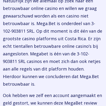
Natuurlijk zijn we allemaal op zoek naar een
betrouwbaar online casino en willen we graag
gewaarschuwd worden als een casino niet
betrouwbaar is. Mega.Bet is onderdeel van 3-
102-903811 SRL. Op dit moment is dit één van de
grootste casino platforms uit Costa Rica. Er zijn
echt tientallen betrouwbare online casino’s bij
aangesloten. Megabet is één van de 3-102-
903811 SRL casinos en moet zich dan ook netjes
aan alle regels van dit platform houden.
Hierdoor kunnen we concluderen dat Mega.Bet
betrouwbaar is.
Ook hebben we zelf een account aangemaakt en
geld gestort, we kunnen deze MegaBet review