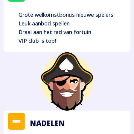
Grote welkomstbonus nieuwe spelers
Leuk aanbod spellen
Draai aan het rad van fortuin
VIP club is top!
NADELEN