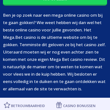
Ben je op zoek naar een mega online casino om bij
te gaan gokken? Wie weet hebben wij dan wel het
beste online casino voor jullie gevonden. Het
Mega.Bet casino is de ultieme website om bij te
gokken. Tenminste dit geloven ze bij het casino zelf.
Uiteraard moeten wij er nog even achter zien te
komen met onze eigen Mega Bet casino review. Dit
is natuurlijk de manier om te weten te komen wat
voor vlees we in de kuip hebben. Wij besloten er
eens volledig in te duiken en te gaan ontdekken wat
er allemaal van de site te verwachten is.
BETROUWBAARHEID
CASINO BONUSSEN