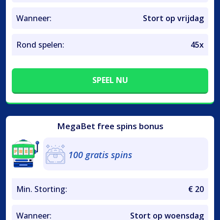
Wanneer:
Stort op vrijdag
Rond spelen:
45x
SPEEL NU
MegaBet free spins bonus
100 gratis spins
Min. Storting:
€ 20
Wanneer:
Stort op woensdag