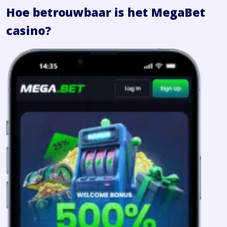
Hoe betrouwbaar is het MegaBet
casino?