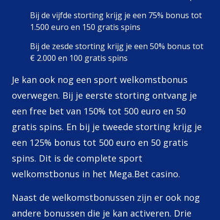
Bij de vijfde storting krijg je een 75% bonus tot
1.500 euro en 150 gratis spins
Bij de zesde storting krijg je een 50% bonus tot
€ 2.000 en 100 gratis spins
Je kan ook nog een sport welkomstbonus
overwegen. Bij je eerste storting ontvang je
een free bet van 150% tot 500 euro en 50
gratis spins. En bij je tweede storting krijg je
een 125% bonus tot 500 euro en 50 gratis
spins. Dit is de complete sport
welkomstbonus in het Mega.Bet casino.
Naast de welkomstbonussen zijn er ook nog
andere bonussen die je kan activeren. Drie