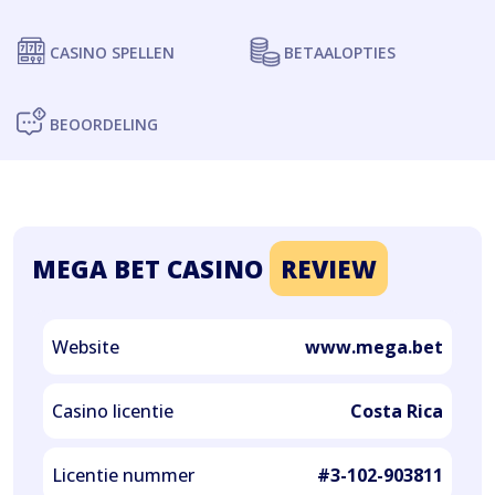
CASINO SPELLEN
BETAALOPTIES
BEOORDELING
MEGA BET CASINO
REVIEW
Website
www.mega.bet
Casino licentie
Costa Rica
Licentie nummer
#3-102-903811