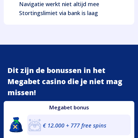
Navigatie werkt niet altijd mee
Stortingslimiet via bank is laag
Dit zijn de bonussen in het
Megabet casino die je niet mag
missen!
Megabet bonus
€ 12.000 + 777 free spins