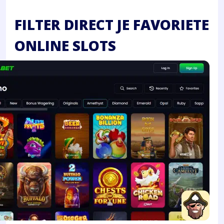
FILTER DIRECT JE FAVORIETE
ONLINE SLOTS