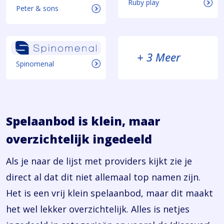
Ruby play
Peter & sons
+ 3 Meer
Spinomenal
Spelaanbod is klein, maar
overzichtelijk ingedeeld
Als je naar de lijst met providers kijkt zie je
direct al dat dit niet allemaal top namen zijn.
Het is een vrij klein spelaanbod, maar dit maakt
het wel lekker overzichtelijk. Alles is netjes