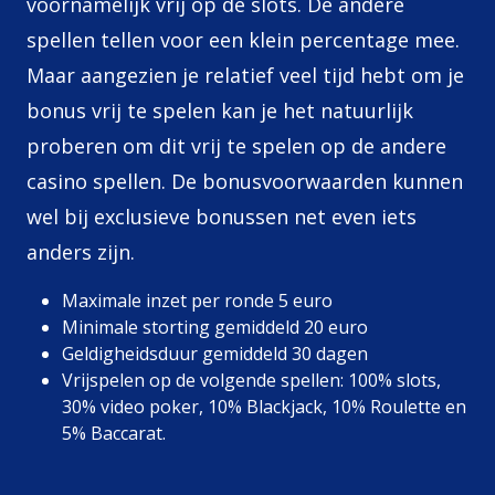
voornamelijk vrij op de slots. De andere
spellen tellen voor een klein percentage mee.
Maar aangezien je relatief veel tijd hebt om je
bonus vrij te spelen kan je het natuurlijk
proberen om dit vrij te spelen op de andere
casino spellen. De bonusvoorwaarden kunnen
wel bij exclusieve bonussen net even iets
anders zijn.
Maximale inzet per ronde 5 euro
Minimale storting gemiddeld 20 euro
Geldigheidsduur gemiddeld 30 dagen
Vrijspelen op de volgende spellen: 100% slots,
30% video poker, 10% Blackjack, 10% Roulette en
5% Baccarat.