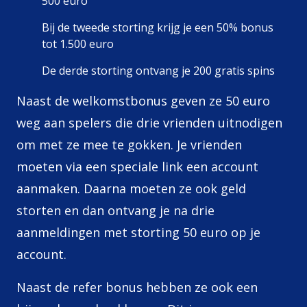
500 euro
Bij de tweede storting krijg je een 50% bonus
tot 1.500 euro
De derde storting ontvang je 200 gratis spins
Naast de welkomstbonus geven ze 50 euro
weg aan spelers die drie vrienden uitnodigen
om met ze mee te gokken. Je vrienden
moeten via een speciale link een account
aanmaken. Daarna moeten ze ook geld
storten en dan ontvang je na drie
aanmeldingen met storting 50 euro op je
account.
Naast de refer bonus hebben ze ook een