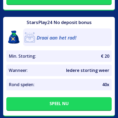
StarsPlay24 No deposit bonus
Draai aan het rad!
Min. Storting:
€ 20
Wanneer:
Iedere storting weer
Rond spelen:
40x
SPEEL NU