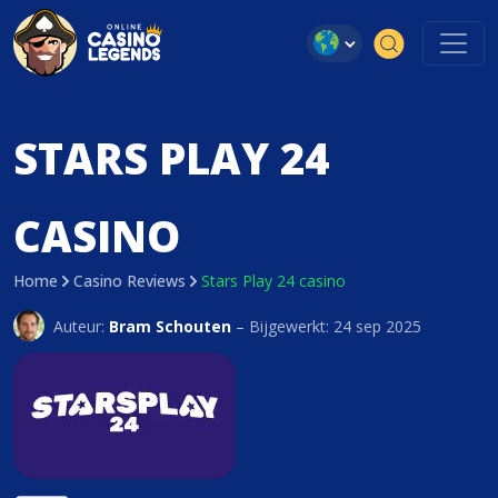
Skip to content
STARS PLAY 24
CASINO
Home
Casino Reviews
Stars Play 24 casino
Auteur:
Bram Schouten
– Bijgewerkt: 24 sep 2025