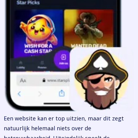
Een website kan er top uitzien, maar dit zegt
natuurlijk helemaal niets over de