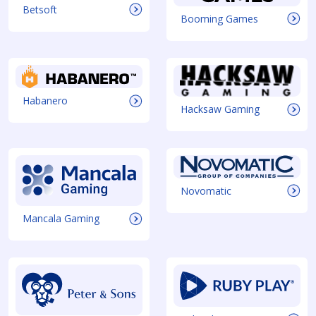
Betsoft
Booming Games
Habanero
Hacksaw Gaming
Novomatic
Mancala Gaming