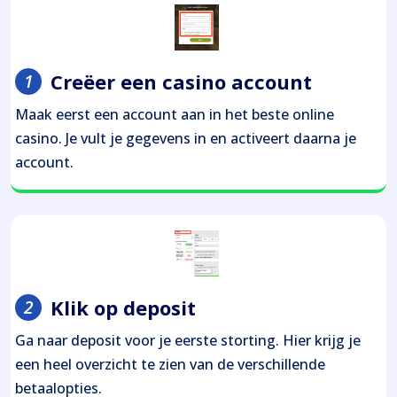
Creëer een casino account
Maak eerst een account aan in het beste online
casino. Je vult je gegevens in en activeert daarna je
account.
Klik op deposit
Ga naar deposit voor je eerste storting. Hier krijg je
een heel overzicht te zien van de verschillende
betaalopties.