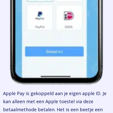
Apple Pay is gekoppeld aan je eigen apple ID. Je
kan alleen met een Apple toestel via deze
betaalmethode betalen. Het is een beetje een