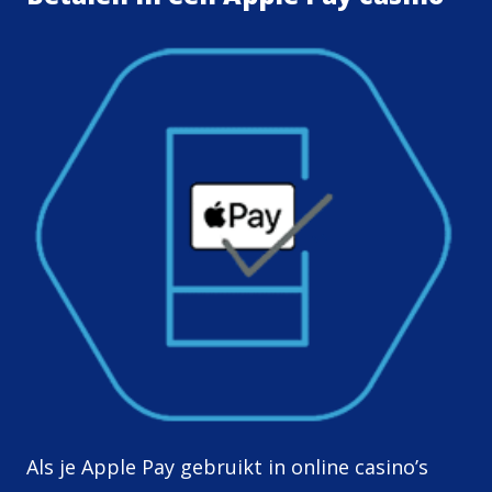
Als je Apple Pay gebruikt in online casino’s