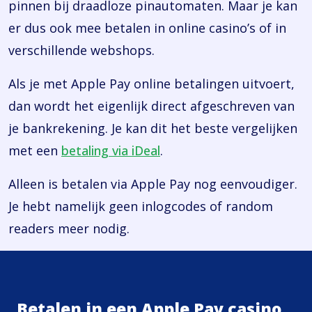
pinnen bij draadloze pinautomaten. Maar je kan
er dus ook mee betalen in online casino’s of in
verschillende webshops.
Als je met Apple Pay online betalingen uitvoert,
dan wordt het eigenlijk direct afgeschreven van
je bankrekening. Je kan dit het beste vergelijken
met een
betaling via iDeal
.
Alleen is betalen via Apple Pay nog eenvoudiger.
Je hebt namelijk geen inlogcodes of random
readers meer nodig.
Betalen in een Apple Pay casino