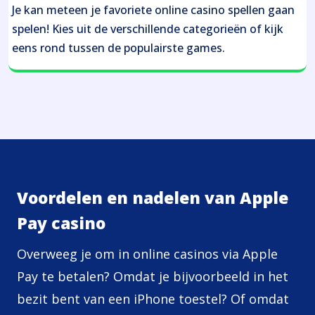
Je kan meteen je favoriete online casino spellen gaan
spelen! Kies uit de verschillende categorieën of kijk
eens rond tussen de populairste games.
Voordelen en nadelen van Apple
Pay casino
Overweeg je om in online casinos via Apple
Pay te betalen? Omdat je bijvoorbeeld in het
bezit bent van een iPhone toestel? Of omdat