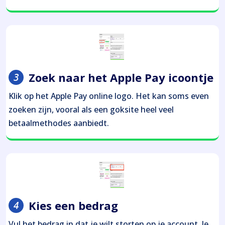
Zoek naar het Apple Pay icoontje
Klik op het Apple Pay online logo. Het kan soms even
zoeken zijn, vooral als een goksite heel veel
betaalmethodes aanbiedt.
Kies een bedrag
Vul het bedrag in dat je wilt storten op je account. Je