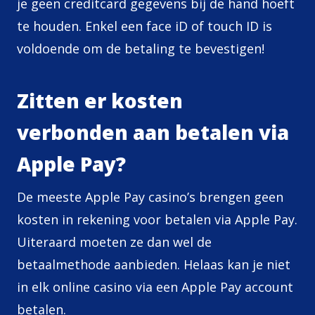
je geen creditcard gegevens bij de hand hoeft
te houden. Enkel een face iD of touch ID is
voldoende om de betaling te bevestigen!
Zitten er kosten
verbonden aan betalen via
Apple Pay?
De meeste Apple Pay casino’s brengen geen
kosten in rekening voor betalen via Apple Pay.
Uiteraard moeten ze dan wel de
betaalmethode aanbieden. Helaas kan je niet
in elk online casino via een Apple Pay account
betalen.