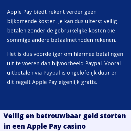
Apple Pay biedt rekent verder geen
bijkomende kosten. Je kan dus uiterst veilig
betalen zonder de gebruikelijke kosten die
sommige andere betaalmethoden rekenen.
Het is dus voordeliger om hiermee betalingen
uit te voeren dan bijvoorbeeld Paypal. Vooral
uitbetalen via Paypal is ongelofelijk duur en
dit regelt Apple Pay eigenlijk gratis.
Veilig en betrouwbaar geld storten
in een Apple Pay casino