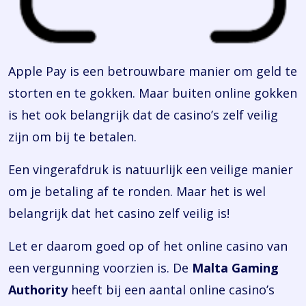
Apple Pay is een betrouwbare manier om geld te
storten en te gokken. Maar buiten online gokken
is het ook belangrijk dat de casino’s zelf veilig
zijn om bij te betalen.
Een vingerafdruk is natuurlijk een veilige manier
om je betaling af te ronden. Maar het is wel
belangrijk dat het casino zelf veilig is!
Let er daarom goed op of het online casino van
een vergunning voorzien is. De
Malta Gaming
Authority
heeft bij een aantal online casino’s