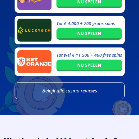
NU SPELEN
Tot € 4.000 + 700 gratis spins
NU SPELEN
Tot wel € 11.500 + 400 free spins
NU SPELEN
Bekijk alle casino reviews