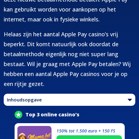
kan gebruikt worden voor aankopen op het
internet, maar ook in fysieke winkels.
Helaas zijn het aantal Apple Pay casino’s vrij
beperkt. Dit komt natuurlijk ook doordat de
betaalmethode eigenlijk nog niet super lang
bestaat. Wil je graag met Apple Pay betalen? Wij
hebben een aantal Apple Pay casinos voor je op
een rijtje gezet.
Inhoudsopgave
Top 3 online casino’s
150% tot 1.500 euro + 150 FS