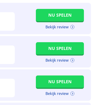
NU SPELEN
Bekijk review
NU SPELEN
Bekijk review
NU SPELEN
Bekijk review