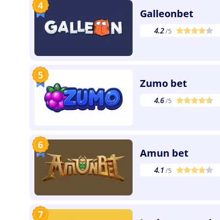
4
Galleonbet
4.2
/5
5
Zumo bet
4.6
/5
6
Amun bet
4.1
/5
7