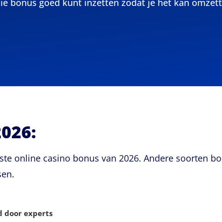
 die bonus goed kunt inzetten zodat je het kan omzet
2026:
beste online casino bonus van 2026. Andere soorten b
sen.
 door experts