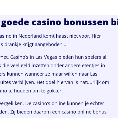
 goede casino bonussen bi
asino in Nederland komt haast niet voor. Hier
atis drankje krijgt aangeboden…
net. Casino’s in Las Vegas bieden hun spelers al
 die veel geld inzetten onder andere etentjes in
lers kunnen wanneer ze maar willen naar Las
ites verblijven. Het doel hiervan is natuurlijk om
asino te houden om te gokken.
ergelijken. De casino’s online kunnen je echter
den. Zij bieden daarom een casino online bonus