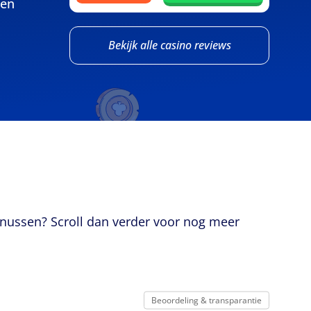
ten
Bekijk alle casino reviews
onussen? Scroll dan verder voor nog meer
Beoordeling & transparantie