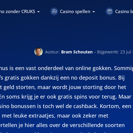
ino zonder CRUKS
Casino spellen
Casino 
Auteur:
Bram Schouten
– Bijgewerkt: 23 jul
nus is een vast onderdeel van online gokken. Sommi
lfs gratis gokken dankzij een no deposit bonus. Bij
t geld storten, maar wordt jouw storting door het
n soms krijg je er ook gratis spins voor terug. Maar
sino bonussen is toch wel de cashback. Kortom, een
 met leuke extraatjes, maar ook zeker met
tellen je hier alles over de verschillende soorten