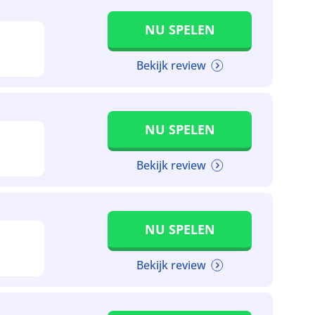
NU SPELEN
Bekijk review
NU SPELEN
Bekijk review
NU SPELEN
Bekijk review