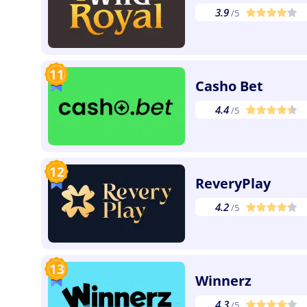
3.9
/5
11
Casho Bet
4.4
/5
12
ReveryPlay
4.2
/5
13
Winnerz
4.3
/5