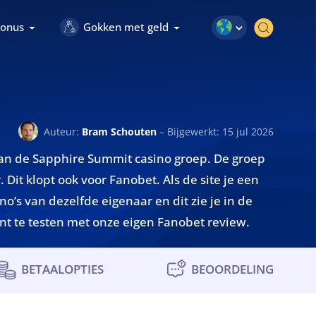
bonus
Gokken met geld
Auteur:
Bram Schouten
– Bijgewerkt: 15 jul 2026
aan de Sapphire Summit casino groep. De groep
Dit klopt ook voor Fanobet. Als de site je een
o’s van dezelfde eigenaar en dit zie je in de
ant te testen met onze eigen Fanobet review.
BETAALOPTIES
BEOORDELING