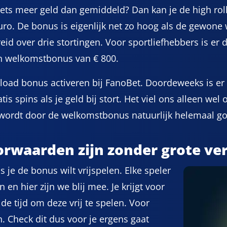
t iets meer geld dan gemiddeld? Dan kan je de high ro
uro. De bonus is eigenlijk net zo hoog als de gewone
id over drie stortingen. Voor sportliefhebbers is er
een welkomstbonus van € 800.
load bonus activeren bij FanoBet. Doordeweeks is er
ratis spins als je geld bij stort. Het viel ons alleen w
t wordt door de welkomstbonus natuurlijk helemaal g
rwaarden zijn zonder grote ve
s je de bonus wilt vrijspelen. Elke speler
n en hier zijn we blij mee. Je krijgt voor
e tijd om deze vrij te spelen. Voor
. Check dit dus voor je ergens gaat