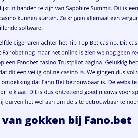
lijkt in handen te zijn van Sapphire Summit. Dit is ee
 casino kunnen starten. Ze krijgen allemaal een vergun
llende software.
fde eigenaren achter het Tip Top Bet casino. Dit casi
 Fanobet nog maar net online is zien we nog geen re
 op een Fanobet casino Trustpilot pagina. Gelukkig he
at dit een veilig online casino is. We gingen dus vol 
e ontdekking dat Fano Bet betrouwbaar is. De website 
voor je klaar. Dit is dus ontzettend goed nieuws voor s
Wij durven het wel aan om de site betrouwbaar te no
 van gokken bij Fano.bet