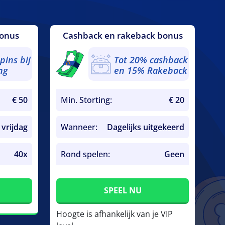
Bonus
Cashback en rakeback bonus
pins bij
Tot 20% cashback
ng
en 15% Rakeback
€ 50
Min. Storting:
€ 20
 vrijdag
Wanneer:
Dagelijks uitgekeerd
40x
Rond spelen:
Geen
SPEEL NU
Hoogte is afhankelijk van je VIP