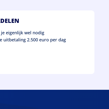
DELEN
je eigenlijk wel nodig
 uitbetaling 2.500 euro per dag