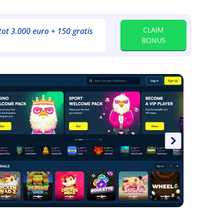
CLAIM
ot 3.000 euro + 150 gratis
BONUS