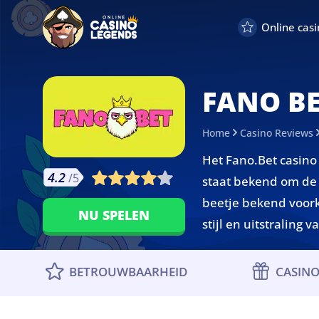
Skip to content
Online cas
FANO BE
Home
Casino Reviews
Het Fano.Bet casino
4.2
/5
staat bekend om de v
beetje bekend voorko
NU SPELEN
stijl en uitstraling
BETROUWBAARHEID
CASINO