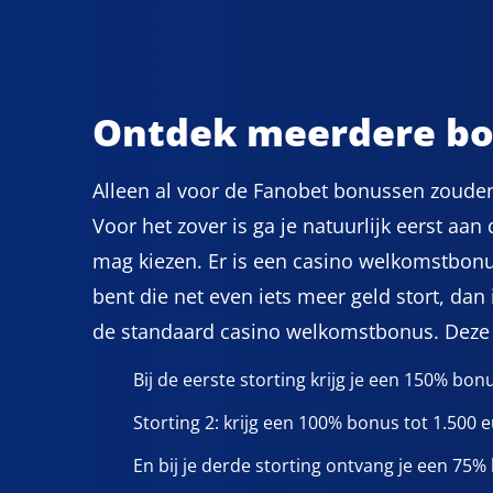
Ontdek meerdere bon
Alleen al voor de Fanobet bonussen zouden
Voor het zover is ga je natuurlijk eerst aa
mag kiezen. Er is een casino welkomstbonu
bent die net even iets meer geld stort, da
de standaard casino welkomstbonus. Deze wo
Bij de eerste storting krijg je een 150% bon
Storting 2: krijg een 100% bonus tot 1.500 
En bij je derde storting ontvang je een 75%