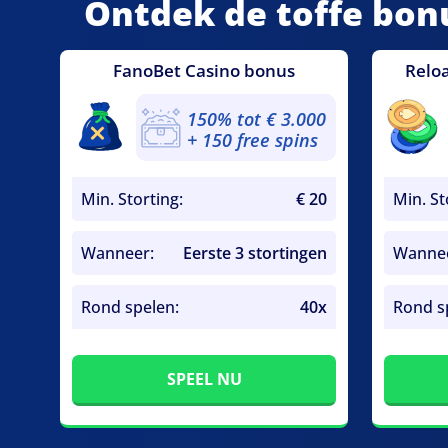
Ontdek de toffe bon
FanoBet Casino bonus
Relo
150% tot € 3.000
+ 150 free spins
Min. Storting:
€ 20
Min. St
Wanneer:
Eerste 3 stortingen
Wannee
Rond spelen:
40x
Rond s
SPEEL NU