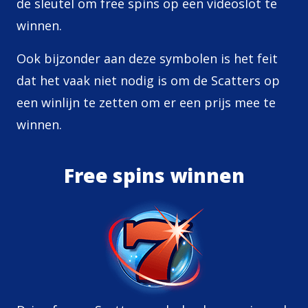
de sleutel om free spins op een videoslot te
winnen.
Ook bijzonder aan deze symbolen is het feit
dat het vaak niet nodig is om de Scatters op
een winlijn te zetten om er een prijs mee te
winnen.
Free spins winnen