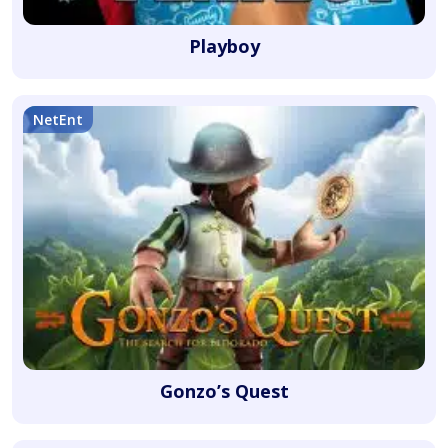
Playboy
NetEnt
Gonzo’s Quest