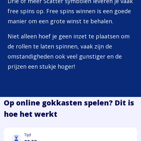
Drie of meer Scatter symbolen leveren je vaak
free spins op. Free spins winnen is een goede
manier om een grote winst te behalen.
Niet alleen hoef je geen inzet te plaatsen om
de rollen te laten spinnen, vaak zijn de
omstandigheden ook veel gunstiger en de
prijzen een stukje hoger!
Op online gokkasten spelen? Dit is
hoe het werkt
Tijd