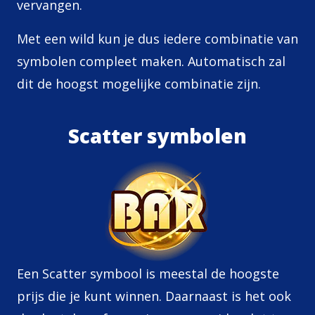
vervangen.
Met een wild kun je dus iedere combinatie van
symbolen compleet maken. Automatisch zal
dit de hoogst mogelijke combinatie zijn.
Scatter symbolen
Een Scatter symbool is meestal de hoogste
prijs die je kunt winnen. Daarnaast is het ook