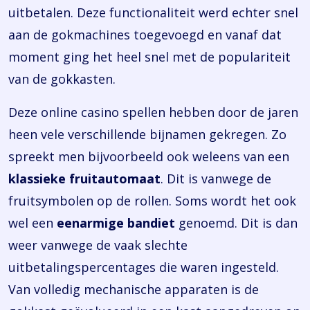
uitbetalen. Deze functionaliteit werd echter snel
aan de gokmachines toegevoegd en vanaf dat
moment ging het heel snel met de populariteit
van de gokkasten.
Deze online casino spellen hebben door de jaren
heen vele verschillende bijnamen gekregen. Zo
spreekt men bijvoorbeeld ook weleens van een
klassieke
fruitautomaat
. Dit is vanwege de
fruitsymbolen op de rollen. Soms wordt het ook
wel een
eenarmige bandiet
genoemd. Dit is dan
weer vanwege de vaak slechte
uitbetalingspercentages die waren ingesteld.
Van volledig mechanische apparaten is de