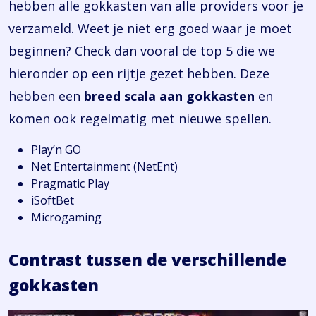
hebben alle gokkasten van alle providers voor je
verzameld. Weet je niet erg goed waar je moet
beginnen? Check dan vooral de top 5 die we
hieronder op een rijtje gezet hebben. Deze
hebben een
breed scala aan gokkasten
en
komen ook regelmatig met nieuwe spellen.
Play’n GO
Net Entertainment (NetEnt)
Pragmatic Play
iSoftBet
Microgaming
Contrast tussen de verschillende
gokkasten