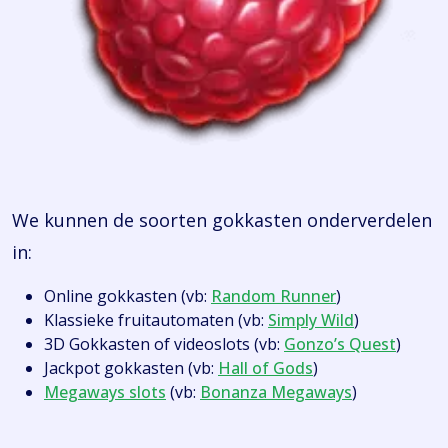
We kunnen de soorten gokkasten onderverdelen
in:
Online gokkasten (vb:
Random Runner
)
Klassieke fruitautomaten (vb:
Simply Wild
)
3D Gokkasten of videoslots (vb:
Gonzo’s Quest
)
Jackpot gokkasten (vb:
Hall of Gods
)
Megaways slots
(vb:
Bonanza Megaways
)