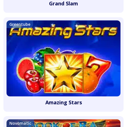
Grand Slam
Greentube
Amazing Stars
Novomatic