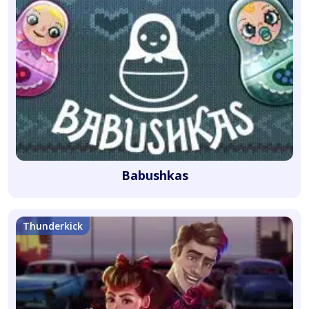
Babushkas
Thunderkick