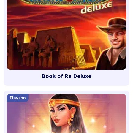
Book of Ra Deluxe
Playson