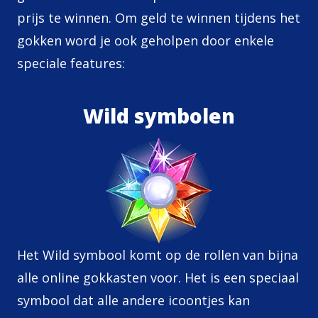
prijs te winnen. Om geld te winnen tijdens het
gokken word je ook geholpen door enkele
speciale features:
Wild symbolen
Het Wild symbool komt op de rollen van bijna
alle online gokkasten voor. Het is een speciaal
symbool dat alle andere icoontjes kan