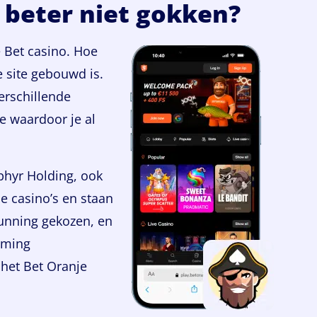
r beter niet gokken?
e Bet casino. Hoe
e site gebouwd is.
erschillende
ie waardoor je al
ephyr Holding, ook
e casino’s en staan
gunning gekozen, en
aming
 het Bet Oranje