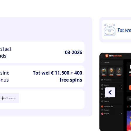
Tot we
staat
03-2026
nds
sino
Tot wel € 11.500 + 400
onus
free spins