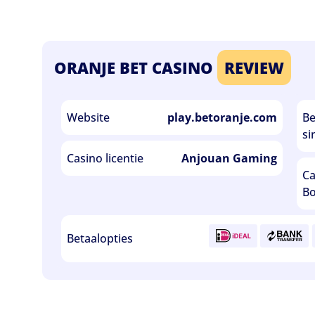
ORANJE BET CASINO
REVIEW
Website
play.betoranje.com
Be
si
Casino licentie
Anjouan Gaming
Ca
B
Betaalopties