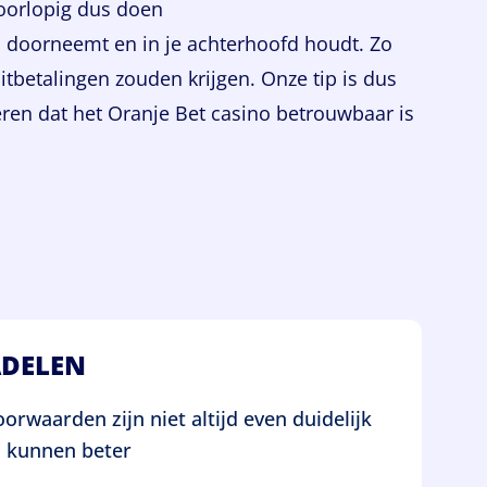
voorlopig dus doen
ed doorneemt en in je achterhoofd houdt. Zo
itbetalingen zouden krijgen. Onze tip is dus
ren dat het Oranje Bet casino betrouwbaar is
DELEN
orwaarden zijn niet altijd even duidelijk
n kunnen beter