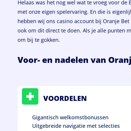
Helaas was het nog wel wat te vroeg voor de 
met onze eigen spelervaring. En die is eigenli
hebben wij ons casino account bij Oranje Bet 
ook om dit direct te doen. Als je alle punte
om bij te gokken.
Voor- en nadelen van Oranj
VOORDELEN
Gigantisch welkomstbonussen
Uitgebreide navigatie met selecties