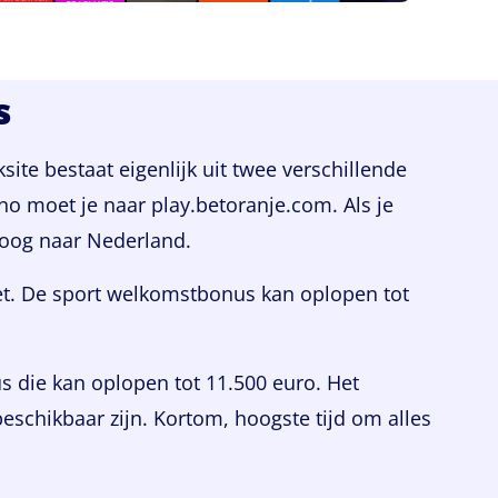
s
site bestaat eigenlijk uit twee verschillende
ino moet je naar play.betoranje.com. Als je
ipoog naar Nederland.
ziet. De sport welkomstbonus kan oplopen tot
s die kan oplopen tot 11.500 euro. Het
eschikbaar zijn. Kortom, hoogste tijd om alles