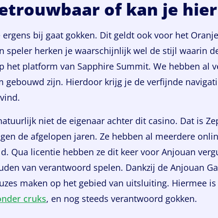
betrouwbaar of kan je hie
 ergens bij gaat gokken. Dit geldt ook voor het Oranj
 speler herken je waarschijnlijk wel de stijl waarin d
op het platform van Sapphire Summit. We hebben al v
m gebouwd zijn. Hierdoor krijg je de verfijnde navigat
vind.
tuurlijk niet de eigenaar achter dit casino. Dat is Z
en de afgelopen jaren. Ze hebben al meerdere onlin
d. Qua licentie hebben ze dit keer voor Anjouan ver
houden van verantwoord spelen. Dankzij de Anjouan G
uzes maken op het gebied van uitsluiting. Hiermee is
onder cruks
, en nog steeds verantwoord gokken.