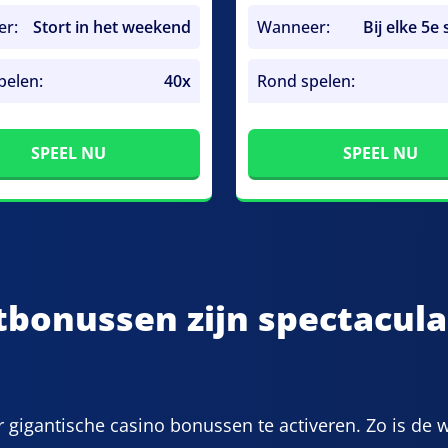
r:
Stort in het weekend
Wanneer:
Bij elke 5e 
pelen:
40x
Rond spelen:
SPEEL NU
SPEEL NU
onussen zijn spectaculai
 er gigantische casino bonussen te activeren. Zo is d