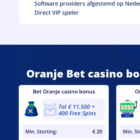
Software providers afgestemd op Nede
Direct VIP speler
Oranje Bet casino b
Bet Oranje casino bonus
O
Tot € 11.500 +
400 Free Spins
Min. Storting:
€ 20
Min. St