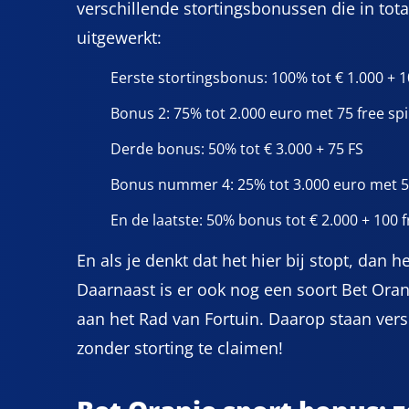
verschillende stortingsbonussen die in tota
uitgewerkt:
Eerste stortingsbonus: 100% tot € 1.000 + 1
Bonus 2: 75% tot 2.000 euro met 75 free sp
Derde bonus: 50% tot € 3.000 + 75 FS
Bonus nummer 4: 25% tot 3.000 euro met 50
En de laatste: 50% bonus tot € 2.000 + 100 f
En als je denkt dat het hier bij stopt, dan
Daarnaast is er ook nog een soort Bet Oranj
aan het Rad van Fortuin. Daarop staan vers
zonder storting te claimen!