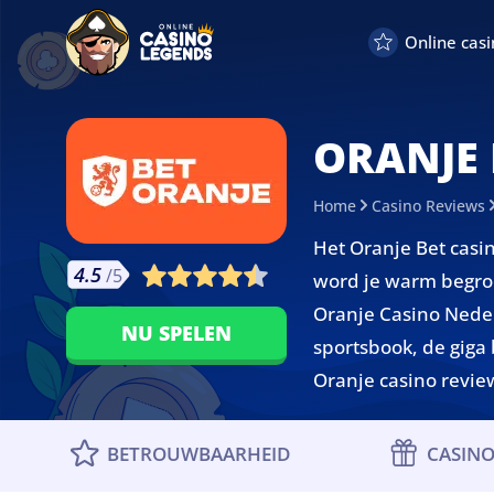
Skip to content
Online cas
ORANJE 
Home
Casino Reviews
Het Oranje Bet casi
4.5
/5
word je warm begroe
Oranje Casino Neder
NU SPELEN
sportsbook, de giga 
Oranje casino revie
BETROUWBAARHEID
CASINO