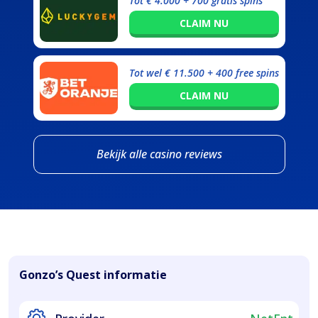
Tot € 4.000 + 700 gratis spins
CLAIM NU
Tot wel € 11.500 + 400 free spins
CLAIM NU
Bekijk alle casino reviews
Gonzo’s Quest informatie