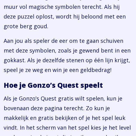
muur vol magische symbolen terecht. Als hij
deze puzzel oplost, wordt hij beloond met een
grote berg goud.
Aan jou als speler de eer om te gaan schuiven
met deze symbolen, zoals je gewend bent in een
gokkast. Als je dezelfde stenen op één lijn krijgt,
speel je ze weg en win je een geldbedrag!
Hoe je Gonzo’s Quest speelt
Als je Gonzo’s Quest gratis wilt spelen, kun je
bovenaan deze pagina terecht. Zo kun je
makkelijk en gratis bekijken of je het spel leuk
vindt. In het scherm van het spel kies je het level