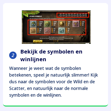
Bekijk de symbolen en
winlijnen
Wanneer je weet wat de symbolen
betekenen, speel je natuurlijk slimmer! Kijk
dus naar de symbolen voor de Wild en de
Scatter, en natuurlijk naar de normale
symbolen en de winlijnen.