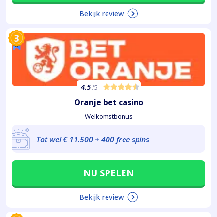
Bekijk review
3
4.5
/5
Oranje bet casino
Welkomstbonus
Tot wel € 11.500 + 400 free spins
NU SPELEN
Bekijk review