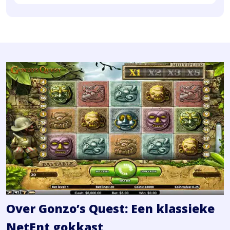
Over Gonzo’s Quest: Een klassieke
NetEnt gokkast