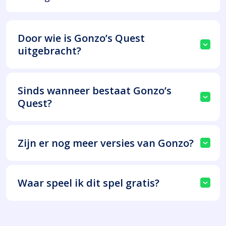
Door wie is Gonzo’s Quest
uitgebracht?
Sinds wanneer bestaat Gonzo’s
Quest?
Zijn er nog meer versies van Gonzo?
Waar speel ik dit spel gratis?