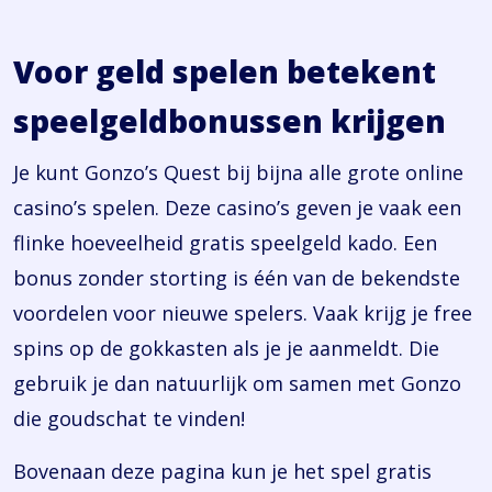
Voor geld spelen betekent
speelgeldbonussen krijgen
Je kunt Gonzo’s Quest bij bijna alle grote online
casino’s spelen. Deze casino’s geven je vaak een
flinke hoeveelheid gratis speelgeld kado. Een
bonus zonder storting is één van de bekendste
voordelen voor nieuwe spelers. Vaak krijg je free
spins op de gokkasten als je je aanmeldt. Die
gebruik je dan natuurlijk om samen met Gonzo
die goudschat te vinden!
Bovenaan deze pagina kun je het spel gratis