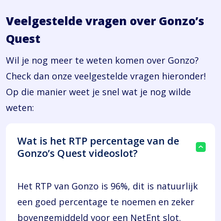
Veelgestelde vragen over Gonzo’s
Quest
Wil je nog meer te weten komen over Gonzo?
Check dan onze veelgestelde vragen hieronder!
Op die manier weet je snel wat je nog wilde
weten:
Wat is het RTP percentage van de
Gonzo’s Quest videoslot?
Het RTP van Gonzo is 96%, dit is natuurlijk
een goed percentage te noemen en zeker
bovengemiddeld voor een NetEnt slot.