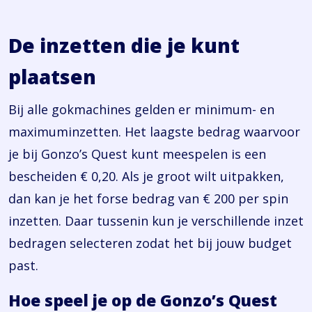
De inzetten die je kunt
plaatsen
Bij alle gokmachines gelden er minimum- en
maximuminzetten. Het laagste bedrag waarvoor
je bij Gonzo’s Quest kunt meespelen is een
bescheiden € 0,20. Als je groot wilt uitpakken,
dan kan je het forse bedrag van € 200 per spin
inzetten. Daar tussenin kun je verschillende inzet
bedragen selecteren zodat het bij jouw budget
past.
Hoe speel je op de Gonzo’s Quest