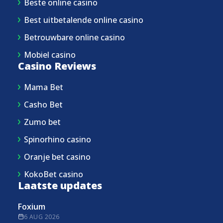
Beste online casino
Best uitbetalende online casino
Betrouwbare online casino
Mobiel casino
Casino Reviews
Mama Bet
Casho Bet
Zumo bet
Spinorhino casino
Oranje bet casino
KokoBet casino
Laatste updates
Foxium
6 AUG 2026