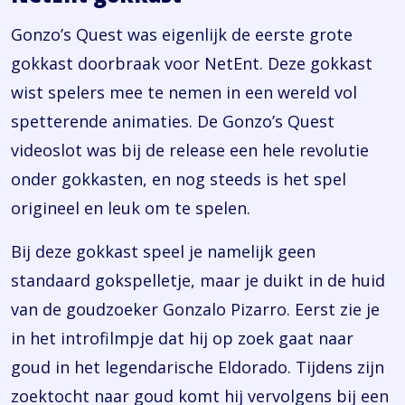
Gonzo’s Quest was eigenlijk de eerste grote
gokkast doorbraak voor NetEnt. Deze gokkast
wist spelers mee te nemen in een wereld vol
spetterende animaties. De Gonzo’s Quest
videoslot was bij de release een hele revolutie
onder gokkasten, en nog steeds is het spel
origineel en leuk om te spelen.
Bij deze gokkast speel je namelijk geen
standaard gokspelletje, maar je duikt in de huid
van de goudzoeker Gonzalo Pizarro. Eerst zie je
in het introfilmpje dat hij op zoek gaat naar
goud in het legendarische Eldorado. Tijdens zijn
zoektocht naar goud komt hij vervolgens bij een