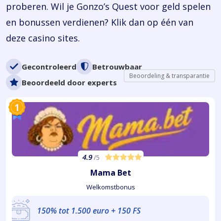
proberen. Wil je Gonzo’s Quest voor geld spelen
en bonussen verdienen? Klik dan op één van
deze casino sites.
Gecontroleerd
Betrouwbaar
Beoordeling & transparantie
Beoordeeld door experts
1
4.9
/5
Mama Bet
Welkomstbonus
150% tot 1.500 euro + 150 FS