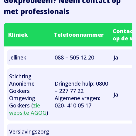
Gokprobleem? Neem contact op
met professionals
Contact
Kliniek
Telefoonnummer
op de w
Jellinek
088 – 505 12 20
Ja
Stichting
Anonieme
Dringende hulp: 0800
Gokkers
– 227 77 22
Ja
Omgeving
Algemene vragen:
Gokkers (
zie
020- 410 05 17
website AGOG
)
Verslavingszorg