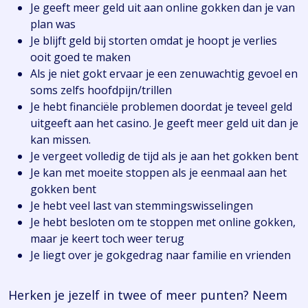
Je geeft meer geld uit aan online gokken dan je van
plan was
Je blijft geld bij storten omdat je hoopt je verlies
ooit goed te maken
Als je niet gokt ervaar je een zenuwachtig gevoel en
soms zelfs hoofdpijn/trillen
Je hebt financiële problemen doordat je teveel geld
uitgeeft aan het casino. Je geeft meer geld uit dan je
kan missen.
Je vergeet volledig de tijd als je aan het gokken bent
Je kan met moeite stoppen als je eenmaal aan het
gokken bent
Je hebt veel last van stemmingswisselingen
Je hebt besloten om te stoppen met online gokken,
maar je keert toch weer terug
Je liegt over je gokgedrag naar familie en vrienden
Herken je jezelf in twee of meer punten? Neem