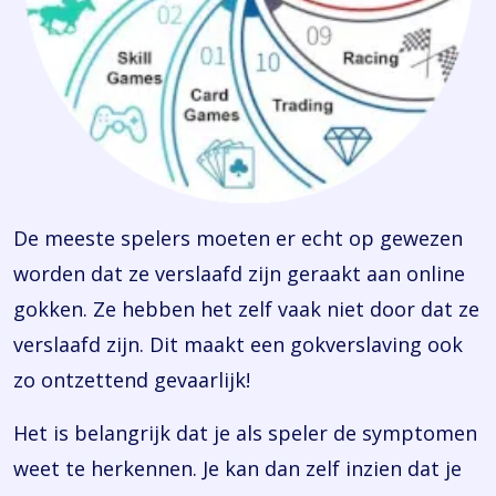
De meeste spelers moeten er echt op gewezen
worden dat ze verslaafd zijn geraakt aan online
gokken. Ze hebben het zelf vaak niet door dat ze
verslaafd zijn. Dit maakt een gokverslaving ook
zo ontzettend gevaarlijk!
Het is belangrijk dat je als speler de symptomen
weet te herkennen. Je kan dan zelf inzien dat je