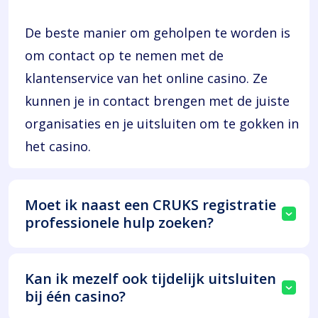
De beste manier om geholpen te worden is
om contact op te nemen met de
klantenservice van het online casino. Ze
kunnen je in contact brengen met de juiste
organisaties en je uitsluiten om te gokken in
het casino.
Moet ik naast een CRUKS registratie
professionele hulp zoeken?
Kan ik mezelf ook tijdelijk uitsluiten
bij één casino?