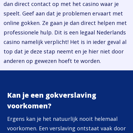
dan direct contact op met het casino waar je
speelt. Geef aan dat je problemen ervaart met
online gokken. Ze gaan je dan direct helpen met
professionele hulp. Dit is een legaal Nederlands
casino namelijk verplicht! Het is in ieder geval al
top dat je deze stap neemt en je hier niet door
anderen op gewezen hoeft te worden.
Kan je een gokverslaving
voorkomen?
Ergens kan je het natuurlijk nooit helemaal
voorkomen. Een verslaving ontstaat vaak door