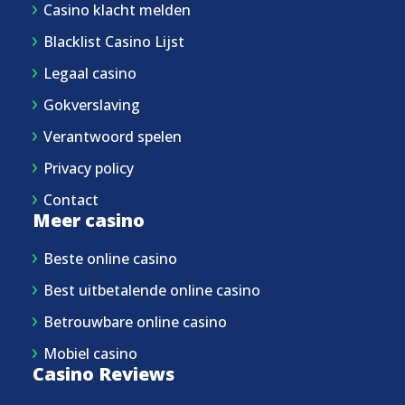
Casino klacht melden
Blacklist Casino Lijst
Legaal casino
Gokverslaving
Verantwoord spelen
Privacy policy
Contact
Meer casino
Beste online casino
Best uitbetalende online casino
Betrouwbare online casino
Mobiel casino
Casino Reviews