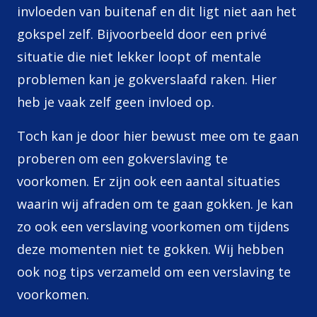
invloeden van buitenaf en dit ligt niet aan het
gokspel zelf. Bijvoorbeeld door een privé
situatie die niet lekker loopt of mentale
problemen kan je gokverslaafd raken. Hier
heb je vaak zelf geen invloed op.
Toch kan je door hier bewust mee om te gaan
proberen om een gokverslaving te
voorkomen. Er zijn ook een aantal situaties
waarin wij afraden om te gaan gokken. Je kan
zo ook een verslaving voorkomen om tijdens
deze momenten niet te gokken. Wij hebben
ook nog tips verzameld om een verslaving te
voorkomen.