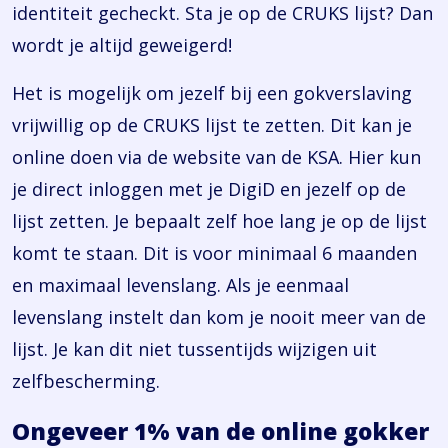
identiteit gecheckt. Sta je op de CRUKS lijst? Dan
wordt je altijd geweigerd!
Het is mogelijk om jezelf bij een gokverslaving
vrijwillig op de CRUKS lijst te zetten. Dit kan je
online doen via de website van de KSA. Hier kun
je direct inloggen met je DigiD en jezelf op de
lijst zetten. Je bepaalt zelf hoe lang je op de lijst
komt te staan. Dit is voor minimaal 6 maanden
en maximaal levenslang. Als je eenmaal
levenslang instelt dan kom je nooit meer van de
lijst. Je kan dit niet tussentijds wijzigen uit
zelfbescherming.
Ongeveer 1% van de online gokker