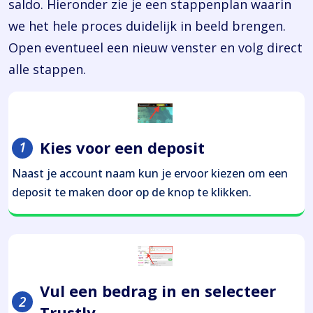
saldo. Hieronder zie je een stappenplan waarin
we het hele proces duidelijk in beeld brengen.
Open eventueel een nieuw venster en volg direct
alle stappen.
Kies voor een deposit
Naast je account naam kun je ervoor kiezen om een
deposit te maken door op de knop te klikken.
Vul een bedrag in en selecteer
Trustly