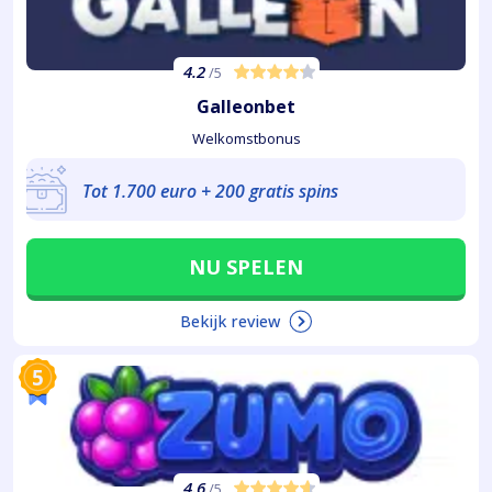
4.2
/5
Galleonbet
Welkomstbonus
Tot 1.700 euro + 200 gratis spins
NU SPELEN
Bekijk review
5
4.6
/5