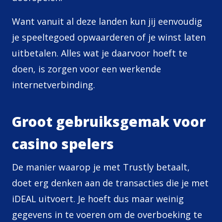
Want vanuit al deze landen kun jij eenvoudig
je speeltegoed opwaarderen of je winst laten
uitbetalen. Alles wat je daarvoor hoeft te
doen, is zorgen voor een werkende
internetverbinding.
Groot gebruiksgemak voor
casino spelers
De manier waarop je met Trustly betaalt,
doet erg denken aan de transacties die je met
iDEAL uitvoert. Je hoeft dus maar weinig
gegevens in te voeren om de overboeking te