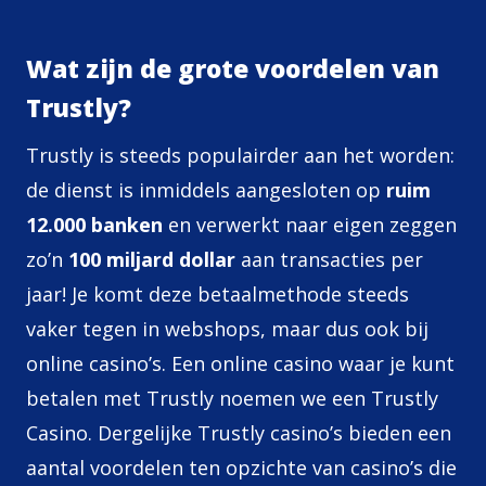
Wat zijn de grote voordelen van
Trustly?
Trustly is steeds populairder aan het worden:
de dienst is inmiddels aangesloten op
ruim
12.000 banken
en verwerkt naar eigen zeggen
zo’n
100 miljard dollar
aan transacties per
jaar! Je komt deze betaalmethode steeds
vaker tegen in webshops, maar dus ook bij
online casino’s. Een online casino waar je kunt
betalen met Trustly noemen we een Trustly
Casino. Dergelijke Trustly casino’s bieden een
aantal voordelen ten opzichte van casino’s die