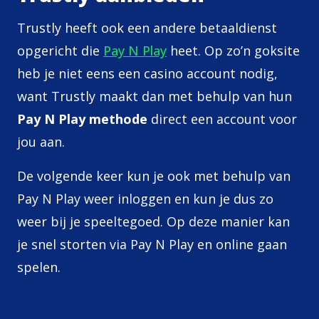
Trustly heeft ook een andere betaaldienst
opgericht die
Pay N Play
heet. Op zo’n goksite
heb je niet eens een casino account nodig,
want Trustly maakt dan met behulp van hun
Pay N Play methode
direct een account voor
jou aan.
De volgende keer kun je ook met behulp van
Pay N Play weer inloggen en kun je dus zo
weer bij je speeltegoed. Op deze manier kan
je snel storten via Pay N Play en online gaan
spelen.