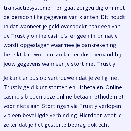
transactiesystemen, en gaat zorgvuldig om met
de persoonlijke gegevens van klanten. Dit houdt
in dat wanneer je geld overboekt naar een van
de Trustly online casino’s, er geen informatie
wordt opgeslagen waarmee je bankrekening
bereikt kan worden. Zo kan er dus niemand bij
jouw gegevens wanneer je stort met Trustly.
Je kunt er dus op vertrouwen dat je veilig met
Trustly geld kunt storten en uitbetalen. Online
casino’s bieden deze online betaalmethode niet
voor niets aan. Stortingen via Trustly verlopen
via een beveiligde verbinding. Hierdoor weet je
zeker dat je het gestorte bedrag ook echt