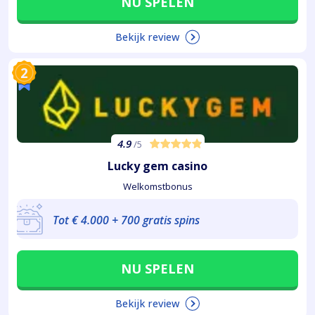
NU SPELEN
Bekijk review
2
4.9
/5
Lucky gem casino
Welkomstbonus
Tot € 4.000 + 700 gratis spins
NU SPELEN
Bekijk review