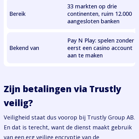
33 markten op drie
Bereik
continenten, ruim 12.000
aangesloten banken
Pay N Play: spelen zonder
Bekend van
eerst een casino account
aan te maken
Zijn betalingen via Trustly
veilig?
Veiligheid staat dus voorop bij Trustly Group AB.
En dat is terecht, want de dienst maakt gebruik
van een erg veilige encryptie van de