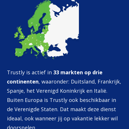
Trustly is actief in
33 markten op drie
continenten
, waaronder: Duitsland, Frankrijk,
Spanje, het Verenigd Koninkrijk en Italië.
Buiten Europa is Trustly ook beschikbaar in
de Verenigde Staten. Dat maakt deze dienst
ideaal, ook wanneer jij op vakantie lekker wil
doorspelen.