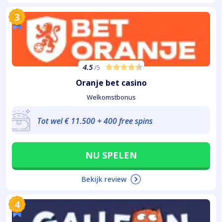
3
4.5
/5
Oranje bet casino
Welkomstbonus
Tot wel € 11.500 + 400 free spins
NU SPELEN
Bekijk review
4