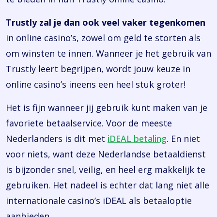
Trustly zal je dan ook veel vaker tegenkomen
in online casino’s, zowel om geld te storten als
om winsten te innen. Wanneer je het gebruik van
Trustly leert begrijpen, wordt jouw keuze in
online casino’s ineens een heel stuk groter!
Het is fijn wanneer jij gebruik kunt maken van je
favoriete betaalservice. Voor de meeste
Nederlanders is dit met
iDEAL betaling
. En niet
voor niets, want deze Nederlandse betaaldienst
is bijzonder snel, veilig, en heel erg makkelijk te
gebruiken. Het nadeel is echter dat lang niet alle
internationale casino’s iDEAL als betaaloptie
aanbieden.