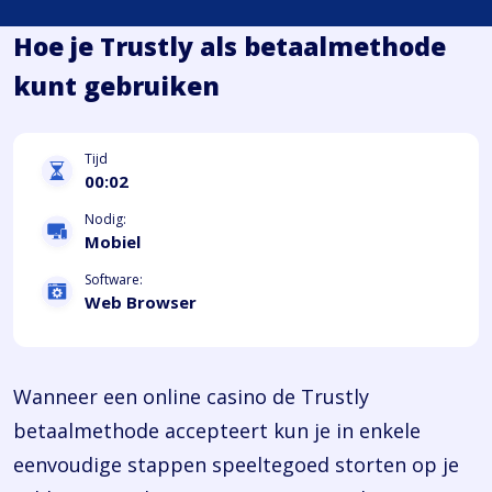
Hoe je Trustly als betaalmethode
kunt gebruiken
Tijd
00:02
Nodig:
Mobiel
Software:
Web Browser
Wanneer een online casino de Trustly
betaalmethode accepteert kun je in enkele
eenvoudige stappen speeltegoed storten op je