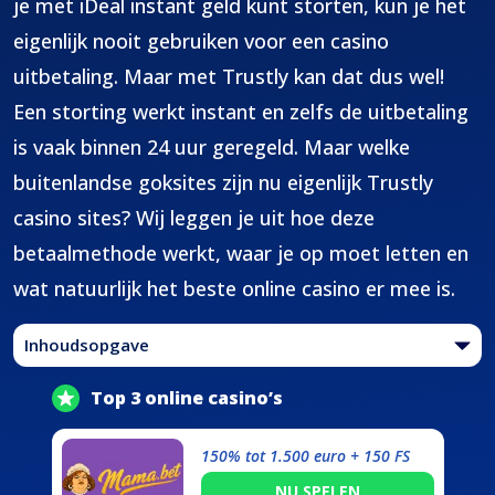
je met iDeal instant geld kunt storten, kun je het
eigenlijk nooit gebruiken voor een casino
uitbetaling. Maar met Trustly kan dat dus wel!
Een storting werkt instant en zelfs de uitbetaling
is vaak binnen 24 uur geregeld. Maar welke
buitenlandse goksites zijn nu eigenlijk Trustly
casino sites? Wij leggen je uit hoe deze
betaalmethode werkt, waar je op moet letten en
wat natuurlijk het beste online casino er mee is.
Inhoudsopgave
Top 3 online casino’s
150% tot 1.500 euro + 150 FS
NU SPELEN