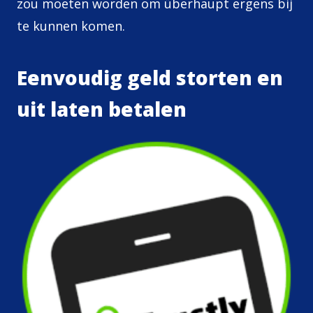
zou moeten worden om überhaupt ergens bij
te kunnen komen.
Eenvoudig geld storten en
uit laten betalen