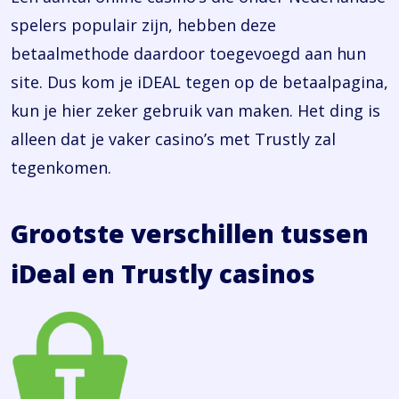
spelers populair zijn, hebben deze
betaalmethode daardoor toegevoegd aan hun
site. Dus kom je iDEAL tegen op de betaalpagina,
kun je hier zeker gebruik van maken. Het ding is
alleen dat je vaker casino’s met Trustly zal
tegenkomen.
Grootste verschillen tussen
iDeal en Trustly casinos