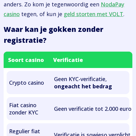
anders. Zo kom je tegenwoordig een
NodaPay
casino
tegen, of kun je
geld storten met VOLT
.
Waar kan je gokken zonder
registratie?
Soort casino
Verificatie
Geen KYC-verificatie,
Crypto casino
ongeacht het bedrag
Fiat casino
Geen verificatie tot 2.000 euro
zonder KYC
Regulier fiat
Verificatie is sowieso verplicht