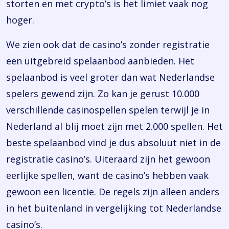
storten en met crypto’s is het limiet vaak nog
hoger.
We zien ook dat de casino’s zonder registratie
een uitgebreid spelaanbod aanbieden. Het
spelaanbod is veel groter dan wat Nederlandse
spelers gewend zijn. Zo kan je gerust 10.000
verschillende casinospellen spelen terwijl je in
Nederland al blij moet zijn met 2.000 spellen. Het
beste spelaanbod vind je dus absoluut niet in de
registratie casino’s. Uiteraard zijn het gewoon
eerlijke spellen, want de casino’s hebben vaak
gewoon een licentie. De regels zijn alleen anders
in het buitenland in vergelijking tot Nederlandse
casino’s.