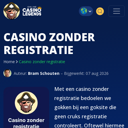
Skip to content
CASINO ZONDER
REGISTRATIE
Home
Casino zonder registratie
Auteur:
Bram Schouten
– Bijgewerkt: 07 aug 2026
Met een casino zonder
registratie bedoelen we
gokken bij een goksite die
geen cruks registratie
controleert. Oftewel hiermee