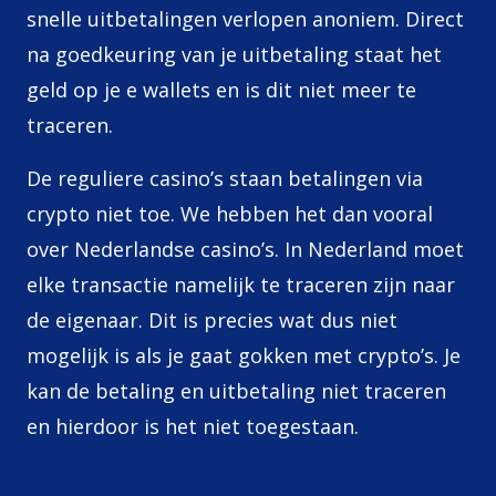
snelle uitbetalingen verlopen anoniem. Direct
na goedkeuring van je uitbetaling staat het
geld op je e wallets en is dit niet meer te
traceren.
De reguliere casino’s staan betalingen via
crypto niet toe. We hebben het dan vooral
over Nederlandse casino’s. In Nederland moet
elke transactie namelijk te traceren zijn naar
de eigenaar. Dit is precies wat dus niet
mogelijk is als je gaat gokken met crypto’s. Je
kan de betaling en uitbetaling niet traceren
en hierdoor is het niet toegestaan.