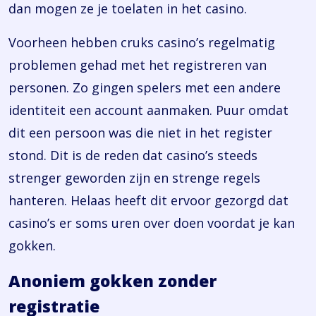
dan mogen ze je toelaten in het casino.
Voorheen hebben cruks casino’s regelmatig
problemen gehad met het registreren van
personen. Zo gingen spelers met een andere
identiteit een account aanmaken. Puur omdat
dit een persoon was die niet in het register
stond. Dit is de reden dat casino’s steeds
strenger geworden zijn en strenge regels
hanteren. Helaas heeft dit ervoor gezorgd dat
casino’s er soms uren over doen voordat je kan
gokken.
Anoniem gokken zonder
registratie