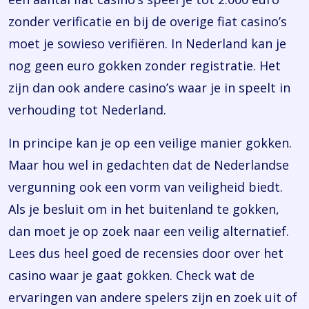
zonder verificatie en bij de overige fiat casino’s
moet je sowieso verifiëren. In Nederland kan je
nog geen euro gokken zonder registratie. Het
zijn dan ook andere casino’s waar je in speelt in
verhouding tot Nederland.
In principe kan je op een veilige manier gokken.
Maar hou wel in gedachten dat de Nederlandse
vergunning ook een vorm van veiligheid biedt.
Als je besluit om in het buitenland te gokken,
dan moet je op zoek naar een veilig alternatief.
Lees dus heel goed de recensies door over het
casino waar je gaat gokken. Check wat de
ervaringen van andere spelers zijn en zoek uit of