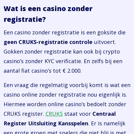
Wat is een casino zonder
registratie?
Een casino zonder registratie is een goksite die
geen CRUKS-registratie controle
uitvoert.
Gokken zonder registratie kan ook bij crypto
casino’s zonder KYC verificatie. En zelfs bij een
aantal fiat casino’s tot € 2.000.
Een vraag die regelmatig voorbij komt is wat een
casino online zonder registratie nou eigenlijk is.
Hiermee worden online casino’s bedoelt zonder
CRUKS register.
CRUKS
staat voor
Centraal
Register Uitsluiting Kansspelen
. Er is namelijk
een grote groep met spelers die niet blij is met