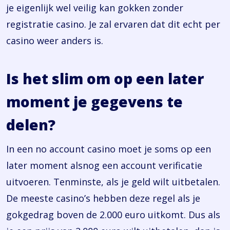
je eigenlijk wel veilig kan gokken zonder
registratie casino. Je zal ervaren dat dit echt per
casino weer anders is.
Is het slim om op een later
moment je gegevens te
delen?
In een no account casino moet je soms op een
later moment alsnog een account verificatie
uitvoeren. Tenminste, als je geld wilt uitbetalen.
De meeste casino’s hebben deze regel als je
gokgedrag boven de 2.000 euro uitkomt. Dus als