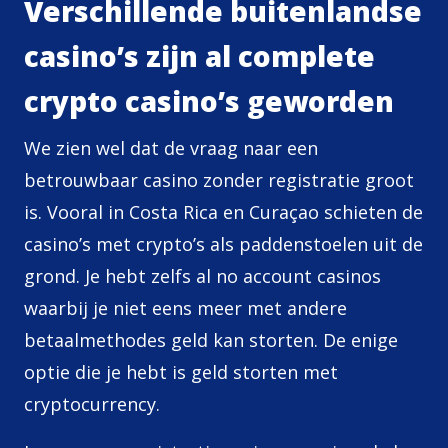
Verschillende buitenlandse
casino’s zijn al complete
crypto casino’s geworden
We zien wel dat de vraag naar een
betrouwbaar casino zonder registratie groot
is. Vooral in Costa Rica en Curaçao schieten de
casino’s met crypto’s als paddenstoelen uit de
grond. Je hebt zelfs al no account casinos
waarbij je niet eens meer met andere
betaalmethodes geld kan storten. De enige
optie die je hebt is geld storten met
cryptocurrency.