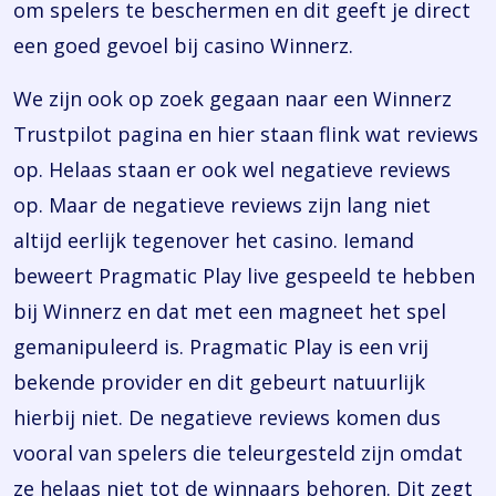
om spelers te beschermen en dit geeft je direct
een goed gevoel bij casino Winnerz.
We zijn ook op zoek gegaan naar een Winnerz
Trustpilot pagina en hier staan flink wat reviews
op. Helaas staan er ook wel negatieve reviews
op. Maar de negatieve reviews zijn lang niet
altijd eerlijk tegenover het casino. Iemand
beweert Pragmatic Play live gespeeld te hebben
bij Winnerz en dat met een magneet het spel
gemanipuleerd is. Pragmatic Play is een vrij
bekende provider en dit gebeurt natuurlijk
hierbij niet. De negatieve reviews komen dus
vooral van spelers die teleurgesteld zijn omdat
ze helaas niet tot de winnaars behoren. Dit zegt