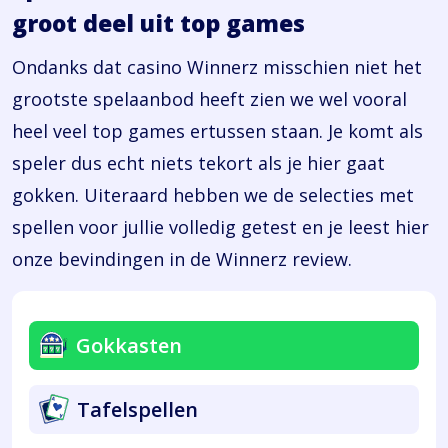
groot deel uit top games
Ondanks dat casino Winnerz misschien niet het
grootste spelaanbod heeft zien we wel vooral
heel veel top games ertussen staan. Je komt als
speler dus echt niets tekort als je hier gaat
gokken. Uiteraard hebben we de selecties met
spellen voor jullie volledig getest en je leest hier
onze bevindingen in de Winnerz review.
Gokkasten
Tafelspellen