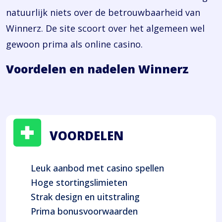
natuurlijk niets over de betrouwbaarheid van
Winnerz. De site scoort over het algemeen wel
gewoon prima als online casino.
Voordelen en nadelen Winnerz
VOORDELEN
Leuk aanbod met casino spellen
Hoge stortingslimieten
Strak design en uitstraling
Prima bonusvoorwaarden