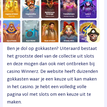
Ben je dol op gokkasten? Uiteraard bestaat
het grootste deel van de collectie uit slots
en deze mogen dan ook niet ontbreken bij
casino Winnerz. De website heeft duizenden
gokkasten waar je een keuze uit kan maken
in het casino. Je hebt een volledig volle
pagina vol met slots om een keuze uit te
maken.