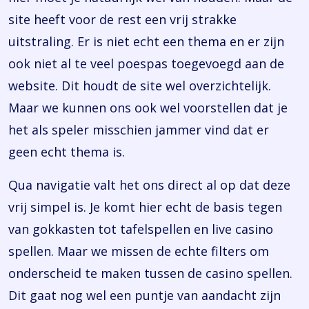
site heeft voor de rest een vrij strakke
uitstraling. Er is niet echt een thema en er zijn
ook niet al te veel poespas toegevoegd aan de
website. Dit houdt de site wel overzichtelijk.
Maar we kunnen ons ook wel voorstellen dat je
het als speler misschien jammer vind dat er
geen echt thema is.
Qua navigatie valt het ons direct al op dat deze
vrij simpel is. Je komt hier echt de basis tegen
van gokkasten tot tafelspellen en live casino
spellen. Maar we missen de echte filters om
onderscheid te maken tussen de casino spellen.
Dit gaat nog wel een puntje van aandacht zijn