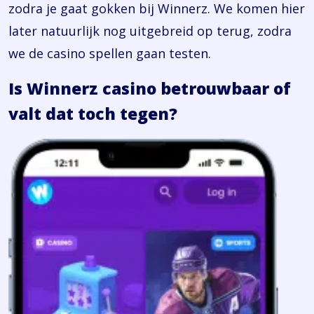
zodra je gaat gokken bij Winnerz. We komen hier
later natuurlijk nog uitgebreid op terug, zodra
we de casino spellen gaan testen.
Is Winnerz casino betrouwbaar of
valt dat toch tegen?