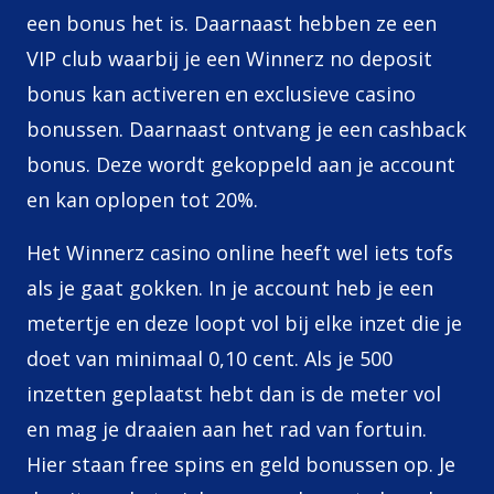
een bonus het is. Daarnaast hebben ze een
VIP club waarbij je een Winnerz no deposit
bonus kan activeren en exclusieve casino
bonussen. Daarnaast ontvang je een cashback
bonus. Deze wordt gekoppeld aan je account
en kan oplopen tot 20%.
Het Winnerz casino online heeft wel iets tofs
als je gaat gokken. In je account heb je een
metertje en deze loopt vol bij elke inzet die je
doet van minimaal 0,10 cent. Als je 500
inzetten geplaatst hebt dan is de meter vol
en mag je draaien aan het rad van fortuin.
Hier staan free spins en geld bonussen op. Je