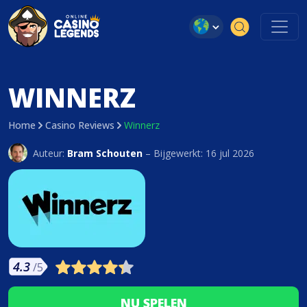
Skip to content
WINNERZ
Home
Casino Reviews
Winnerz
Auteur:
Bram Schouten
– Bijgewerkt: 16 jul 2026
4.3
/5
NU SPELEN