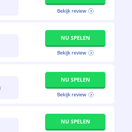
Bekijk review
NU SPELEN
Bekijk review
NU SPELEN
s
Bekijk review
NU SPELEN