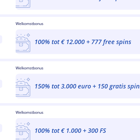
Welkomstbonus
100% tot € 12.000 + 777 free spins
Welkomstbonus
150% tot 3.000 euro + 150 gratis spin
Welkomstbonus
100% tot € 1.000 + 300 FS