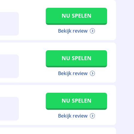
NU SPELEN
Bekijk review
NU SPELEN
Bekijk review
NU SPELEN
Bekijk review