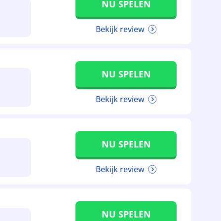
NU SPELEN
Bekijk review
NU SPELEN
Bekijk review
NU SPELEN
Bekijk review
NU SPELEN