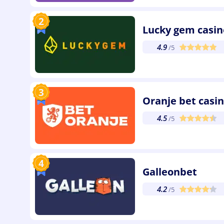
2
Lucky gem casin
4.9
/5
3
Oranje bet casi
4.5
/5
4
Galleonbet
4.2
/5