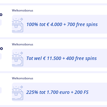
Welkomstbonus
o
100% tot € 4.000 + 700 free spins
Welkomstbonus
no
Tot wel € 11.500 + 400 free spins
Welkomstbonus
225% tot 1.700 euro + 200 FS