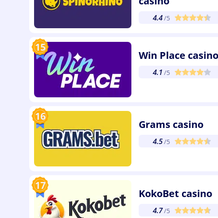
casino
4.4
/5
15
Win Place casin
4.1
/5
16
Grams casino
4.5
/5
17
KokoBet casino
4.7
/5