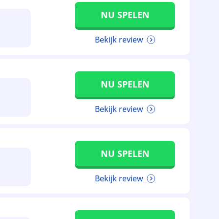
NU SPELEN
Bekijk review
NU SPELEN
Bekijk review
NU SPELEN
Bekijk review