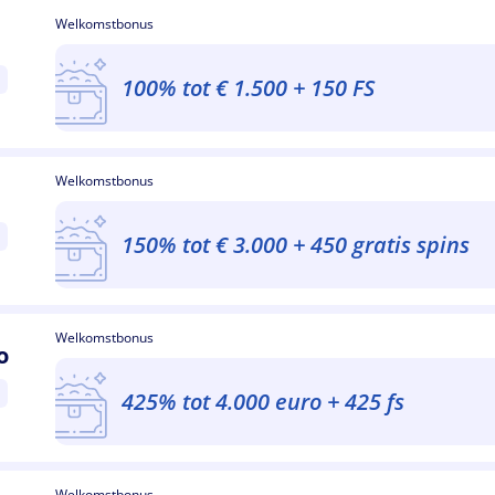
Welkomstbonus
100% tot € 1.500 + 150 FS
Welkomstbonus
150% tot € 3.000 + 450 gratis spins
Welkomstbonus
o
425% tot 4.000 euro + 425 fs
Welkomstbonus