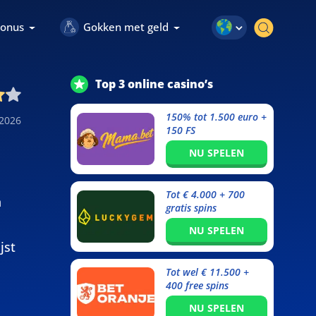
bonus
Gokken met geld
Top 3 online casino’s
150% tot 1.500 euro +
 2026
150 FS
NU SPELEN
Tot € 4.000 + 700
n
gratis spins
NU SPELEN
jst
Tot wel € 11.500 +
400 free spins
NU SPELEN