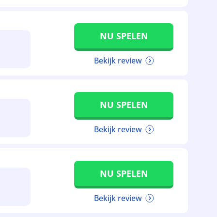
NU SPELEN
Bekijk review
NU SPELEN
Bekijk review
NU SPELEN
Bekijk review