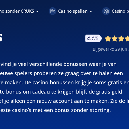
ino zonder CRUKS
Casino spellen
Casino 
S
4.1
/5
Bijgewerkt: 29 jun
 vind je veel verschillende bonussen waar je van
nieuwe spelers proberen ze graag over te halen een
e maken. De casino bonussen krijg je soms gratis e
te bonus om cadeau te krijgen blijft de gratis geld
f je alleen een nieuw account aan te maken. Zie de li
este casino’s met een bonus zonder storting.