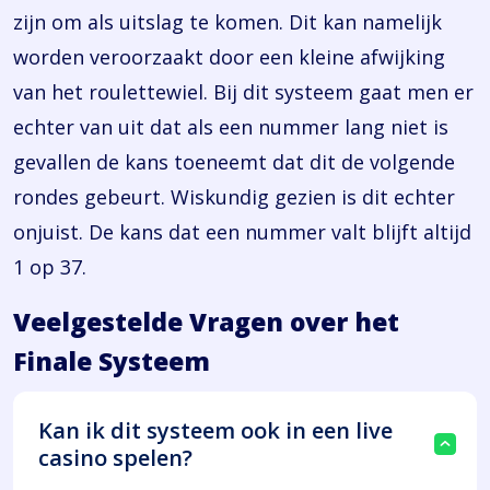
zijn om als uitslag te komen. Dit kan namelijk
worden veroorzaakt door een kleine afwijking
van het roulettewiel. Bij dit systeem gaat men er
echter van uit dat als een nummer lang niet is
gevallen de kans toeneemt dat dit de volgende
rondes gebeurt. Wiskundig gezien is dit echter
onjuist. De kans dat een nummer valt blijft altijd
1 op 37.
Veelgestelde Vragen over het
Finale Systeem
Kan ik dit systeem ook in een live
casino spelen?