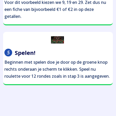
Voor dit voorbeeld kiezen we 9, 19 en 29. Zet dus nu
een fiche van bijvoorbeeld €1 of €2 in op deze
getallen.
Spelen!
Beginnen met spelen doe je door op de groene knop
rechts onderaan je scherm te klikken. Speel nu
roulette voor 12 rondes zoals in stap 3 is aangegeven.