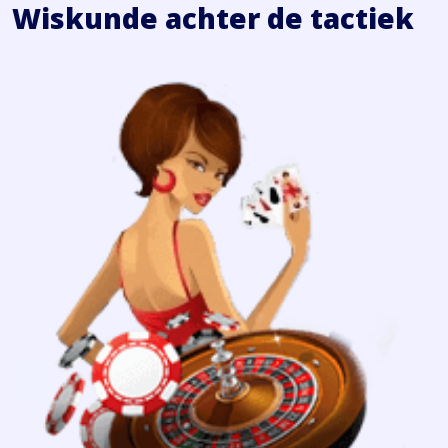
Wiskunde achter de tactiek