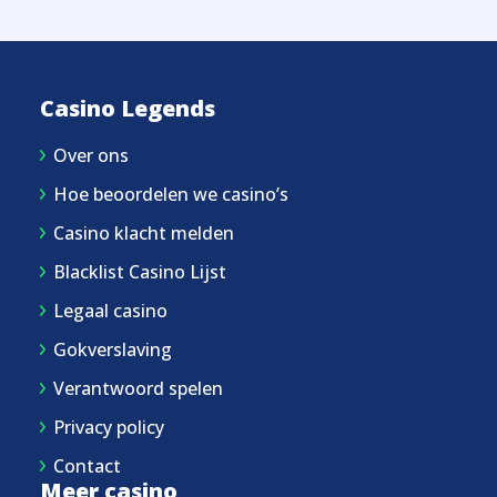
Casino Legends
Over ons
Hoe beoordelen we casino’s
Casino klacht melden
Blacklist Casino Lijst
Legaal casino
Gokverslaving
Verantwoord spelen
Privacy policy
Contact
Meer casino