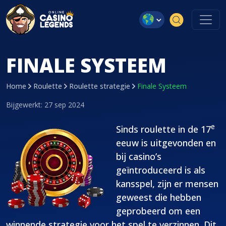
Skip to content
FINALE SYSTEEM
Home
Roulette
Roulette strategie
Finale Systeem
Bijgewerkt: 27 sep 2024
e
Sinds roulette in de 17
eeuw is uitgevonden en
bij casino’s
geïntroduceerd is als
kansspel, zijn er mensen
geweest die hebben
geprobeerd om een
winnende strategie voor het spel te verzinnen. Dit