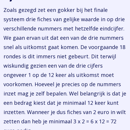
Zoals gezegd zet een gokker bij het finale
systeem drie fiches van gelijke waarde in op drie
verschillende nummers met hetzelfde eindcijfer.
We gaan ervan uit dat een van de drie nummers
snel als uitkomst gaat komen. De voorgaande 18
rondes is dit immers niet gebeurt. Dit terwijl
wiskundig gezien een van de drie cijfers
ongeveer 1 op de 12 keer als uitkomst moet
voorkomen. Hoeveel je precies op de nummers
inzet mag je zelf bepalen. Wel belangrijk is dat je
een bedrag kiest dat je minimaal 12 keer kunt
inzetten. Wanneer je dus fiches van 2 euro in wilt
zetten dan heb je minimaal 3 x 2 = 6 x 12 = 72