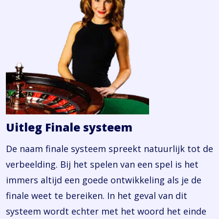
Uitleg Finale systeem
De naam finale systeem spreekt natuurlijk tot de
verbeelding. Bij het spelen van een spel is het
immers altijd een goede ontwikkeling als je de
finale weet te bereiken. In het geval van dit
systeem wordt echter met het woord het einde