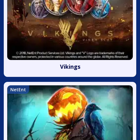
Vikings
NetEnt