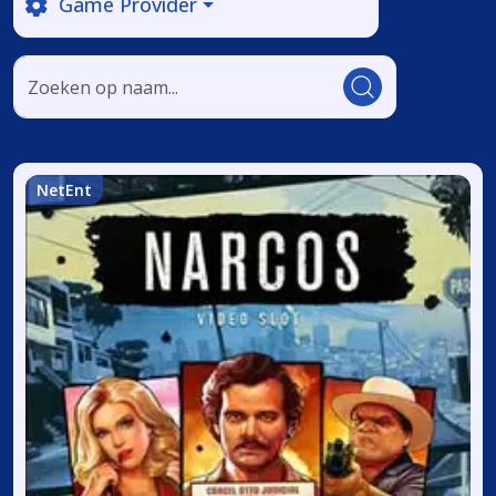
Game Provider
NetEnt