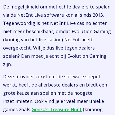
De mogelijkheid om met echte dealers te spelen
via de NetEnt Live software kon al sinds 2013.
Tegenwoordig is het NetEnt Live casino echter
niet meer beschikbaar, omdat Evolution Gaming
(koning van het live casino) NetEnt heeft
overgekocht. Wil je dus live tegen dealers
spelen? Dan moet je echt bij Evolution Gaming
zijn.
Deze provider zorgt dat de software soepel
werkt, heeft de allerbeste dealers en biedt een
grote keuze aan spellen met de hoogste
inzetlimieten. Ook vind je er veel meer unieke
games zoals
Gonzo’s Treasure Hunt
(knipoog