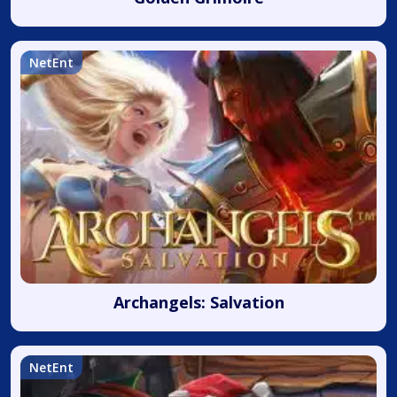
NetEnt
Archangels: Salvation
NetEnt