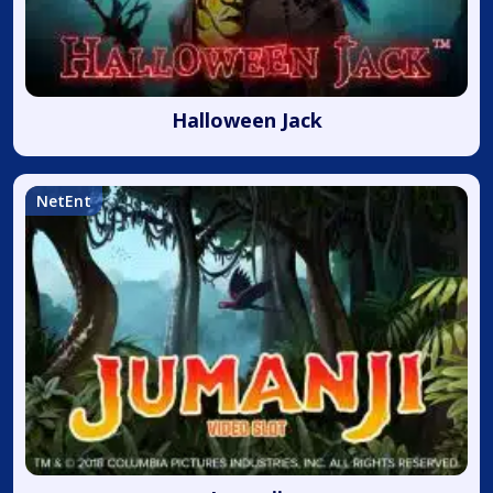
Halloween Jack
NetEnt