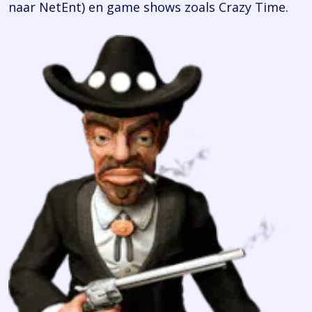
naar NetEnt) en game shows zoals Crazy Time.