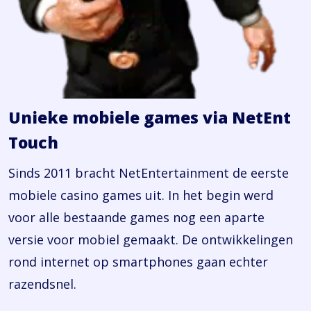
Unieke mobiele games via NetEnt
Touch
Sinds 2011 bracht NetEntertainment de eerste
mobiele casino games uit. In het begin werd
voor alle bestaande games nog een aparte
versie voor mobiel gemaakt. De ontwikkelingen
rond internet op smartphones gaan echter
razendsnel.