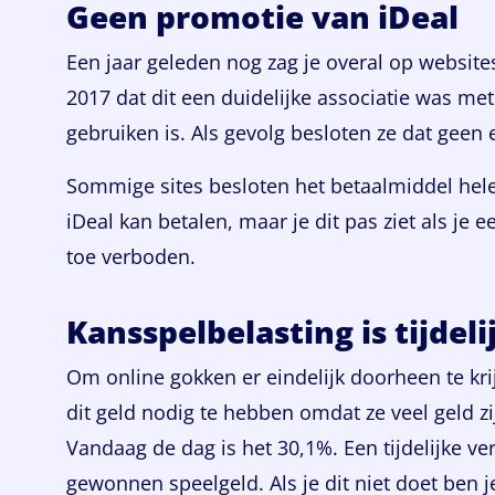
Geen promotie van iDeal
Een jaar geleden nog zag je overal op website
2017 dat dit een duidelijke associatie was met
gebruiken is. Als gevolg besloten ze dat geen
Sommige sites besloten het betaalmiddel helem
iDeal kan betalen, maar je dit pas ziet als je 
toe verboden.
Kansspelbelasting is tijdel
Om online gokken er eindelijk doorheen te krij
dit geld nodig te hebben omdat ze veel geld 
Vandaag de dag is het 30,1%. Een tijdelijke ve
gewonnen speelgeld. Als je dit niet doet ben je