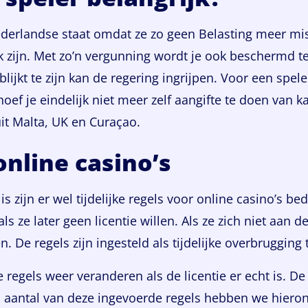
 Nederlandse staat omdat ze zo geen Belasting meer m
 zijn. Met zo’n vergunning wordt je ook beschermd te
lijkt te zijn kan de regering ingrijpen. Voor een speler
hoef je eindelijk niet meer zelf aangifte te doen van k
 uit Malta, UK en Curaçao.
online casino’s
is zijn er wel tijdelijke regels voor online casino’s b
ls ze later geen licentie willen. Als ze zich niet aan
. De regels zijn ingesteld als tijdelijke overbrugging 
e regels weer veranderen als de licentie er echt is. D
n aantal van deze ingevoerde regels hebben we hieron