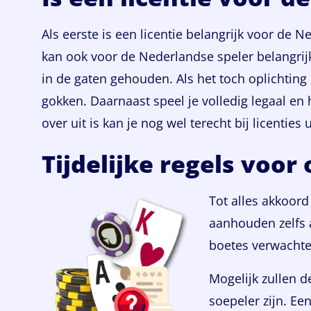
Als eerste is een licentie belangrijk voor de
kan ook voor de Nederlandse speler belangrijk
in de gaten gehouden. Als het toch oplichting b
gokken. Daarnaast speel je volledig legaal en 
over uit is kan je nog wel terecht bij licenties
Tijdelijke regels voor 
Tot alles akkoord 
aanhouden zelfs a
boetes verwachten
Mogelijk zullen d
soepeler zijn. Ee