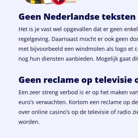
Geen Nederlandse teksten 
Het is je vast wel opgevallen dat er geen enke
regelgeving. Daarnaast mocht er ook geen dom
met bijvoorbeeld een windmolen als logo et ce
nog hun diensten aanbieden. Mogelijk gaat dit
Geen reclame op televisie o
Een zeer streng verbod is er op het maken van
euro’s verwachten. Kortom een reclame op de t
over online casino’s op de televisie of radio 
worden.