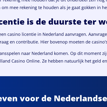
en om mee rekening te houden als je gaat gokken in he
centie is de duurste ter w
n een casino licentie in Nederland aanvragen. Aanvra
vraag en contributie. Hier bovenop moeten de casino’
e kansspelen naar Nederland komen. Op dit moment zijn 
Holland Casino Online. Ze hebben natuurlijk het gel
tieven voor de Nederlands