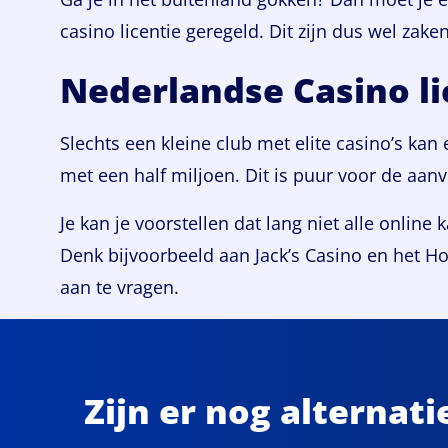
casino licentie geregeld. Dit zijn dus wel zak
Nederlandse Casino li
Slechts een kleine club met elite casino’s ka
met een half miljoen. Dit is puur voor de aan
Je kan je voorstellen dat lang niet alle onlin
Denk bijvoorbeeld aan Jack’s Casino en het 
aan te vragen.
Zijn er nog alterna