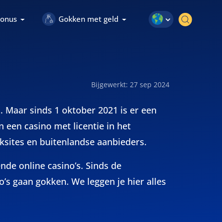
bonus
Gokken met geld
Bijgewerkt: 27 sep 2024
 Maar sinds 1 oktober 2021 is er een
n een casino met licentie in het
ksites en buitenlandse aanbieders.
ende online casino’s. Sinds de
’s gaan gokken. We leggen je hier alles