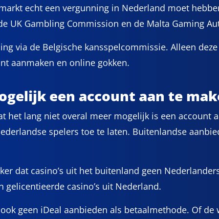
markt echt een vergunning in Nederland moet hebben z
e UK Gambling Commission en de Malta Gaming Author
ning via de Belgische kansspelcommissie. Alleen deze 
unt aanmaken en online gokken.
mogelijk een account aan te ma
 het lang niet overal meer mogelijk is een account
ederlandse spelers toe te laten. Buitenlandse aanbie
r dat casino’s uit het buitenland geen Nederlanders
n gelicentieerde casino’s uit Nederland.
ook geen iDeal aanbieden als betaalmethode. Of de w