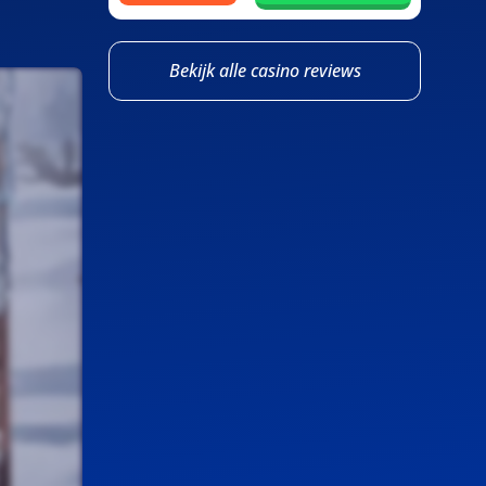
Bekijk alle casino reviews