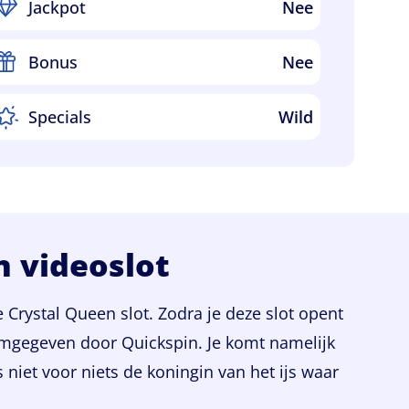
Jackpot
Nee
Bonus
Nee
Specials
Wild
n videoslot
 Crystal Queen slot. Zodra je deze slot opent
ormgegeven door Quickspin. Je komt namelijk
 niet voor niets de koningin van het ijs waar