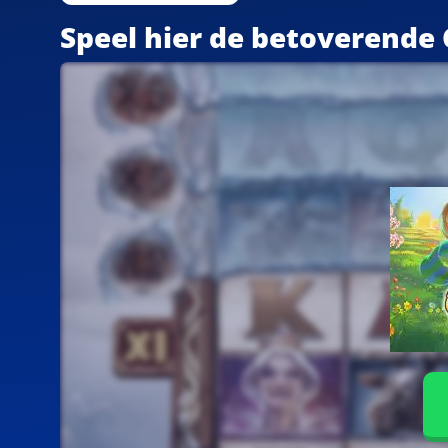
Speel hier de betoverende 