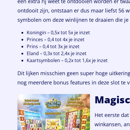
een extra rij weet te ontdooien worden er twaa
ontdooit zijn, ontstaan er dus maar liefst 56 w
symbolen om deze winlijnen te draaien die je
Koningin – 0,5x tot 5x je inzet
Princes – 0,4 tot 4x je inzet
Prins – 0,4 tot 3x je inzet
Eland – 0,3x tot 2,4x je inzet
Kaartsymbolen – 0,2x tot 1,6x je inzet
Dit lijken misschien geen super hoge uitkerin
nog meerdere bonus features in deze slot te 
Magisc
Het eerste dat
winkansen, and