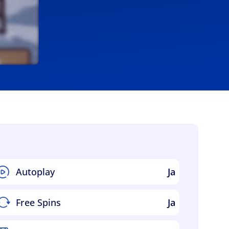
Autoplay
Ja
Free Spins
Ja