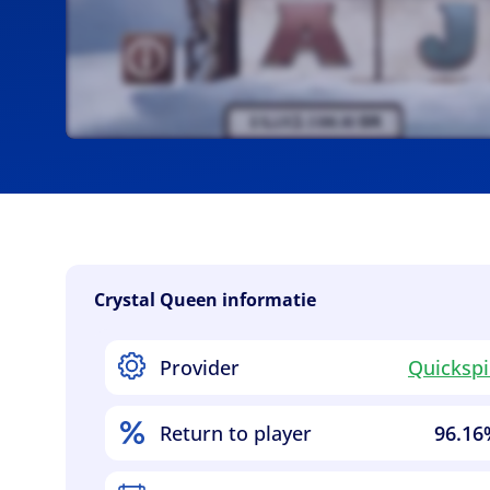
Crystal Queen informatie
Provider
Quicksp
Return to player
96.16