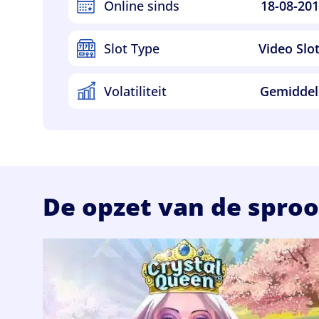
Online sinds
18-08-20
Slot Type
Video Slo
Volatiliteit
Gemiddel
De opzet van de sproo