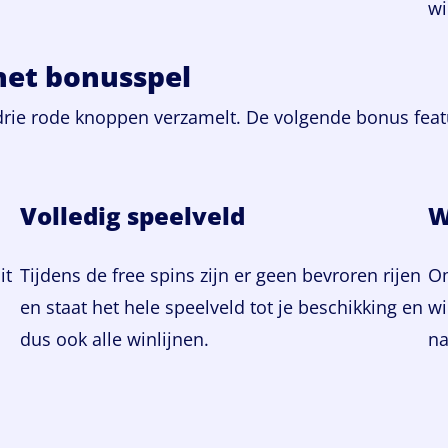
wi
het bonusspel
drie rode knoppen verzamelt. De volgende bonus feat
Volledig speelveld
W
it
Tijdens de free spins zijn er geen bevroren rijen
Om
en staat het hele speelveld tot je beschikking en
wi
dus ook alle winlijnen.
na