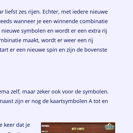
r liefst zes rijen. Echter, met iedere nieuwe
. Steeds wanneer je een winnende combinatie
nieuwe symbolen en wordt er een extra rij
mbinatie maakt, wordt er weer een rij
art er een nieuwe spin en zijn de bovenste
hema zelf, maar zeker ook voor de symbolen.
naast zijn er nog de kaartsymbolen A tot en
e keer dat je