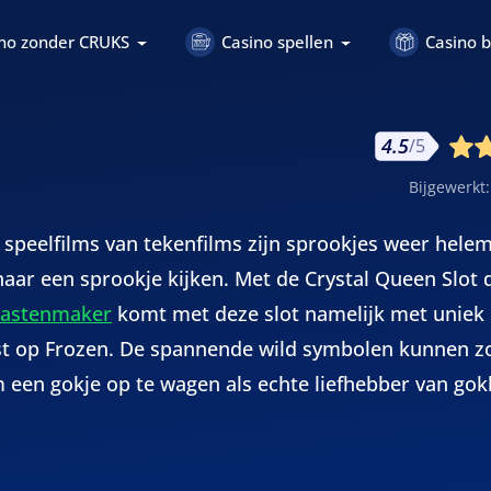
ino zonder CRUKS
Casino spellen
Casino 
4.5
/5
Bijgewerkt:
peelfilms van tekenfilms zijn sprookjes weer helem
aar een sprookje kijken. Met de Crystal Queen Slot 
kastenmaker
komt met deze slot namelijk met uniek
ist op Frozen. De spannende wild symbolen kunnen z
 een gokje op te wagen als echte liefhebber van go