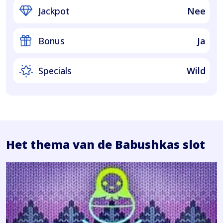
Jackpot
Nee
Bonus
Ja
Specials
Wild
Het thema van de Babushkas slot