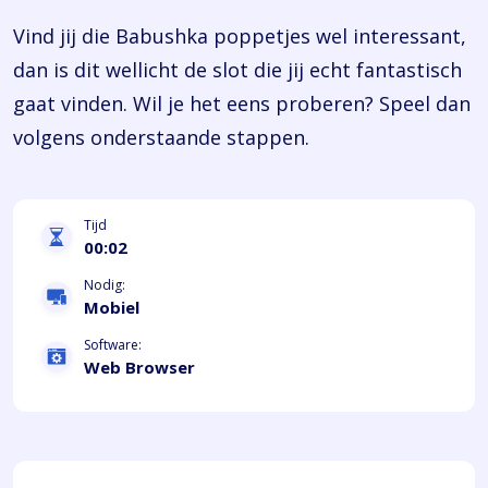
Vind jij die Babushka poppetjes wel interessant,
dan is dit wellicht de slot die jij echt fantastisch
gaat vinden. Wil je het eens proberen? Speel dan
volgens onderstaande stappen.
Tijd
00:02
Nodig:
Mobiel
Software:
Web Browser