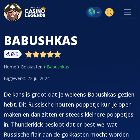
Skip to content
BABUSHKAS
4.8
/5
Home
Gokkasten
Babushkas
Bijgewerkt: 22 jul 2024
De kans is groot dat je weleens Babushkas gezien
hebt. Dit Russische houten poppetje kun je open
maken en dan zitten er steeds kleinere poppetjes
in. Thunderkick besloot dat er best wel wat
Russische flair aan de gokkasten mocht worden