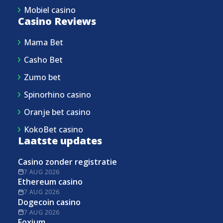
Mobiel casino
Casino Reviews
Mama Bet
Casho Bet
Zumo bet
Spinorhino casino
Oranje bet casino
KokoBet casino
Laatste updates
Casino zonder registratie
7 AUG 2026
Ethereum casino
7 AUG 2026
Dogecoin casino
7 AUG 2026
Foxium