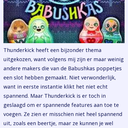
Thunderkick heeft een bijzonder thema
uitgekozen, want volgens mij zijn er maar weinig
andere makers die van de Babushkas poppetjes
een slot hebben gemaakt. Niet verwonderlijk,
want in eerste instantie klikt het niet echt
spannend. Maar Thunderkick is er toch in
geslaagd om er spannende features aan toe te
voegen. Ze zien er misschien niet heel spannend
uit, zoals een beertje, maar ze kunnen je wel