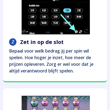
Zet in op de slot
Bepaal voor welk bedrag jij per spin wil
spelen. Hoe hoger je inzet, hoe meer de
prijzen opleveren. Zorg er wel voor dat je
altijd verantwoord blijft spelen.