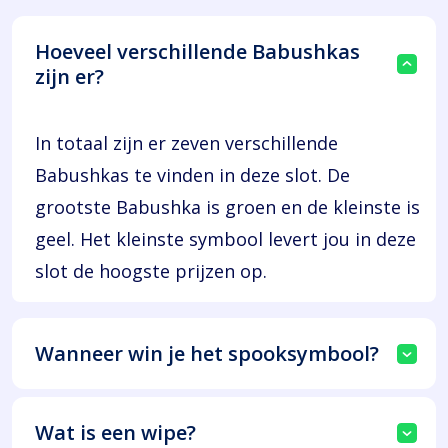
Hoeveel verschillende Babushkas
zijn er?
In totaal zijn er zeven verschillende
Babushkas te vinden in deze slot. De
grootste Babushka is groen en de kleinste is
geel. Het kleinste symbool levert jou in deze
slot de hoogste prijzen op.
Wanneer win je het spooksymbool?
Wat is een wipe?