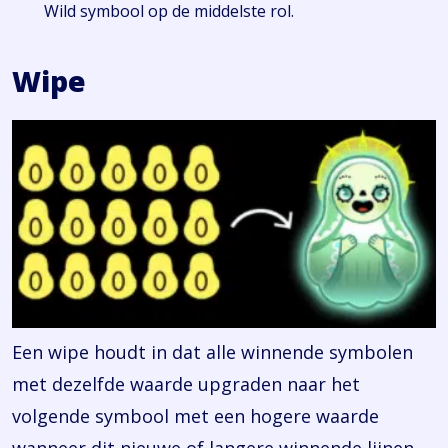
Wild symbool op de middelste rol.
Wipe
Een wipe houdt in dat alle winnende symbolen
met dezelfde waarde upgraden naar het
volgende symbool met een hogere waarde