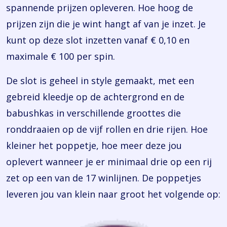
spannende prijzen opleveren. Hoe hoog de
prijzen zijn die je wint hangt af van je inzet. Je
kunt op deze slot inzetten vanaf € 0,10 en
maximale € 100 per spin.
De slot is geheel in style gemaakt, met een
gebreid kleedje op de achtergrond en de
babushkas in verschillende groottes die
ronddraaien op de vijf rollen en drie rijen. Hoe
kleiner het poppetje, hoe meer deze jou
oplevert wanneer je er minimaal drie op een rij
zet op een van de 17 winlijnen. De poppetjes
leveren jou van klein naar groot het volgende op: