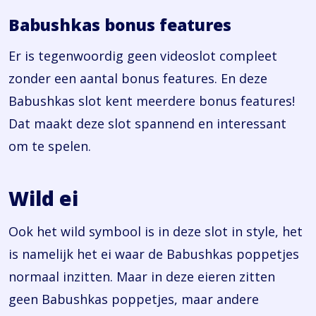
Babushkas bonus features
Er is tegenwoordig geen videoslot compleet
zonder een aantal bonus features. En deze
Babushkas slot kent meerdere bonus features!
Dat maakt deze slot spannend en interessant
om te spelen.
Wild ei
Ook het wild symbool is in deze slot in style, het
is namelijk het ei waar de Babushkas poppetjes
normaal inzitten. Maar in deze eieren zitten
geen Babushkas poppetjes, maar andere