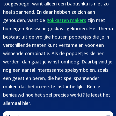
toegevoegd, want alleen een babushka is niet zo
heel spannend. En daar hebben ze zich aan
gehouden, want de
gokkasten makers
zijn met
hun eigen Russische gokkast gekomen. Het thema
bestaat uit de vrolijke houten poppetjes die je in
verschillende maten kunt verzamelen voor een
winnende combinatie. Als de poppetjes kleiner
worden, dan gaat je winst omhoog. Daarbij vind je
nog een aantal interessante spelsymbolen, zoals
een geest en beren, die het spel spannender
maken dat het in eerste instantie lijkt! Ben je
benieuwd hoe het spel precies werkt? Je leest het
allemaal hier.