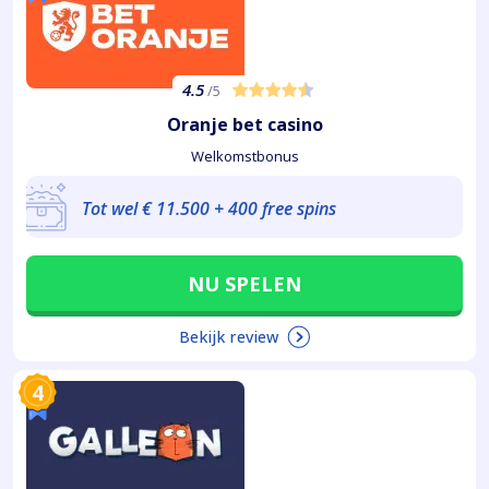
4.5
/5
Oranje bet casino
Welkomstbonus
Tot wel € 11.500 + 400 free spins
NU SPELEN
Bekijk review
4