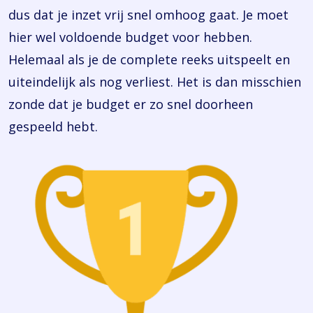
dus dat je inzet vrij snel omhoog gaat. Je moet
hier wel voldoende budget voor hebben.
Helemaal als je de complete reeks uitspeelt en
uiteindelijk als nog verliest. Het is dan misschien
zonde dat je budget er zo snel doorheen
gespeeld hebt.