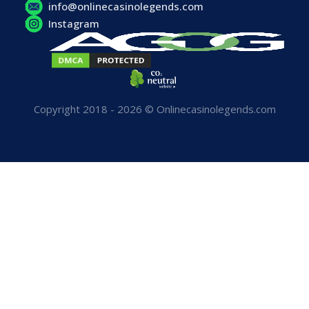
info@onlinecasinolegends.com
Instagram
Copyright 2018 - 2026 © Onlinecasinolegends.com