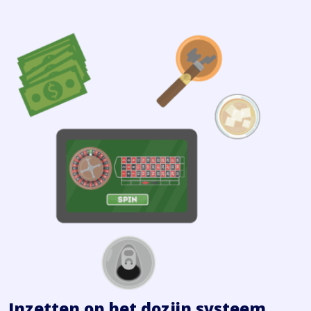
Inzetten op het dozijn systeem