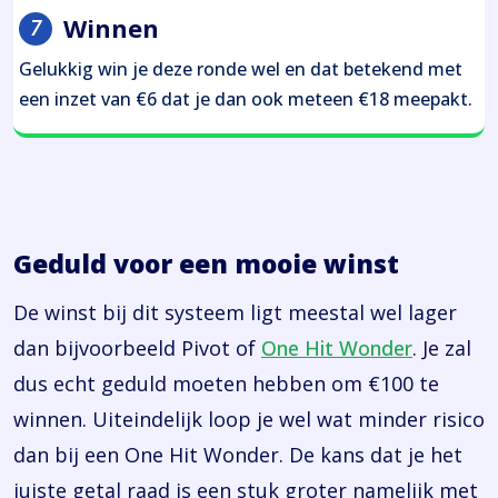
Winnen
Gelukkig win je deze ronde wel en dat betekend met
een inzet van €6 dat je dan ook meteen €18 meepakt.
Geduld voor een mooie winst
De winst bij dit systeem ligt meestal wel lager
dan bijvoorbeeld Pivot of
One Hit Wonder
. Je zal
dus echt geduld moeten hebben om €100 te
winnen. Uiteindelijk loop je wel wat minder risico
dan bij een One Hit Wonder. De kans dat je het
juiste getal raad is een stuk groter namelijk met