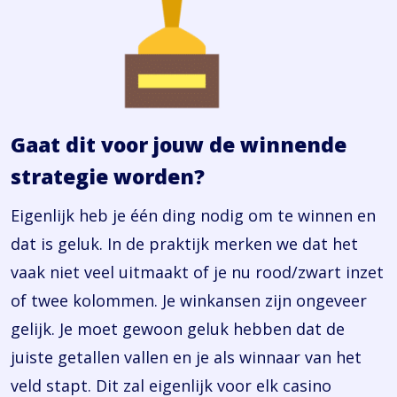
Gaat dit voor jouw de winnende
strategie worden?
Eigenlijk heb je één ding nodig om te winnen en
dat is geluk. In de praktijk merken we dat het
vaak niet veel uitmaakt of je nu rood/zwart inzet
of twee kolommen. Je winkansen zijn ongeveer
gelijk. Je moet gewoon geluk hebben dat de
juiste getallen vallen en je als winnaar van het
veld stapt. Dit zal eigenlijk voor elk casino