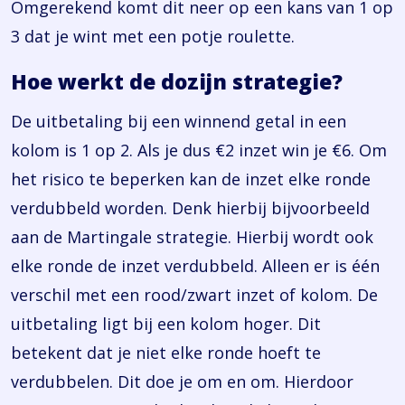
Omgerekend komt dit neer op een kans van 1 op
3 dat je wint met een potje roulette.
Hoe werkt de dozijn strategie?
De uitbetaling bij een winnend getal in een
kolom is 1 op 2. Als je dus €2 inzet win je €6. Om
het risico te beperken kan de inzet elke ronde
verdubbeld worden. Denk hierbij bijvoorbeeld
aan de Martingale strategie. Hierbij wordt ook
elke ronde de inzet verdubbeld. Alleen er is één
verschil met een rood/zwart inzet of kolom. De
uitbetaling ligt bij een kolom hoger. Dit
betekent dat je niet elke ronde hoeft te
verdubbelen. Dit doe je om en om. Hierdoor