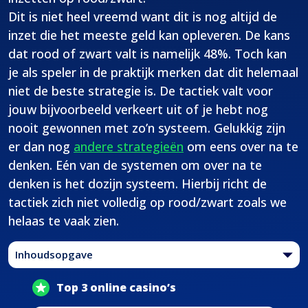
Dit is niet heel vreemd want dit is nog altijd de
inzet die het meeste geld kan opleveren. De kans
dat rood of zwart valt is namelijk 48%. Toch kan
je als speler in de praktijk merken dat dit helemaal
niet de beste strategie is. De tactiek valt voor
jouw bijvoorbeeld verkeert uit of je hebt nog
nooit gewonnen met zo’n systeem. Gelukkig zijn
er dan nog
andere strategieën
om eens over na te
denken. Eén van de systemen om over na te
denken is het dozijn systeem. Hierbij richt de
tactiek zich niet volledig op rood/zwart zoals we
helaas te vaak zien.
Inhoudsopgave
Top 3 online casino’s