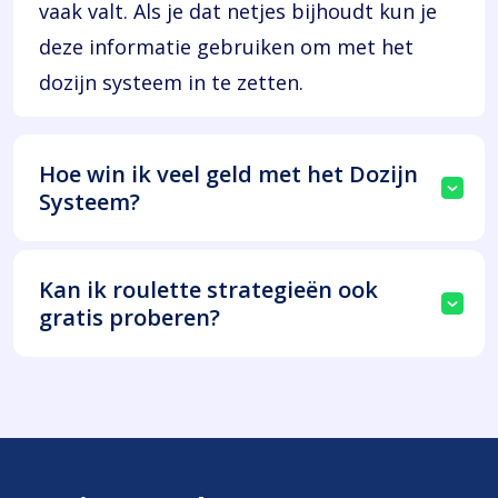
vaak valt. Als je dat netjes bijhoudt kun je
deze informatie gebruiken om met het
dozijn systeem in te zetten.
Hoe win ik veel geld met het Dozijn
Systeem?
Kan ik roulette strategieën ook
gratis proberen?