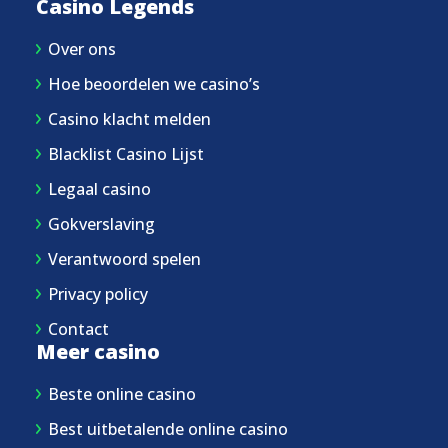
Casino Legends
Over ons
Hoe beoordelen we casino’s
Casino klacht melden
Blacklist Casino Lijst
Legaal casino
Gokverslaving
Verantwoord spelen
Privacy policy
Contact
Meer casino
Beste online casino
Best uitbetalende online casino