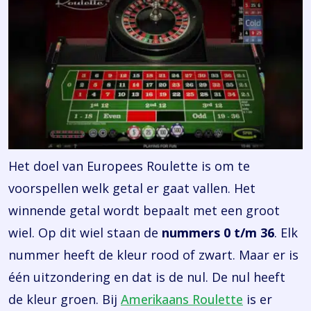
Het doel van Europees Roulette is om te
voorspellen welk getal er gaat vallen. Het
winnende getal wordt bepaalt met een groot
wiel. Op dit wiel staan de
nummers
0 t/m 36
. Elk
nummer heeft de kleur rood of zwart. Maar er is
één uitzondering en dat is de nul. De nul heeft
de kleur groen. Bij
Amerikaans Roulette
is er