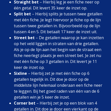
Straight bet
– Hierbij leg je een fiche neer op
één getal. Dit levert 35 keer de inzet op.
Split bet
– Hierbij splits je tussen twee getallen
met één fiche. Je legt hiervoor je fiche op de lijn
tussen twee getallen in. Bijvoorbeeld op de lijn
tussen 4 en 5. Dit betaalt 17 keer de inzet uit.
Street bet
– De getallen waarop je kan inzetten
op het veld liggen in straten van drie getallen.
Als je op de lijn aan het begin van de straat een
fiche neerlegt plaats je een street bet. Je zet nu
met één fiche op 3 getallen in. Dit levert je 11
keer de inzet op.
Sixline
– Hierbij zet je met één fiche op 6
getallen tegelijk in. Dit doe je door op de
middelste lijn helemaal onderaan een fiche neer
te leggen. Bij het goed raden van één van de 6
getallen win je 5 keer de inzet.
Corner bet
– Hierbij zet je op een blok van 4
getallen in. Dit doe je door een vierkant op de