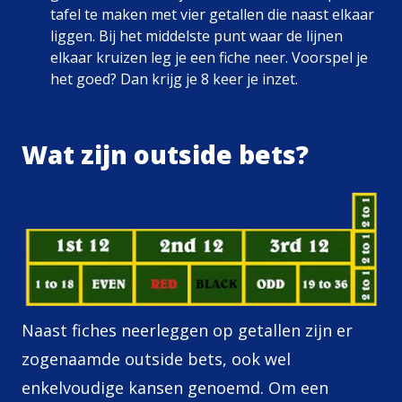
tafel te maken met vier getallen die naast elkaar
liggen. Bij het middelste punt waar de lijnen
elkaar kruizen leg je een fiche neer. Voorspel je
het goed? Dan krijg je 8 keer je inzet.
Wat zijn outside bets?
Naast fiches neerleggen op getallen zijn er
zogenaamde outside bets, ook wel
enkelvoudige kansen genoemd. Om een