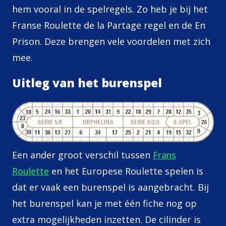
hem vooral in de spelregels. Zo heb je bij het
Franse Roulette de la Partage regel en de En
Prison. Deze brengen vele voordelen met zich
mee.
Uitleg van het burenspel
Een ander groot verschil tussen
Frans
Roulette
en het Europese Roulette spelen is
dat er vaak een burenspel is aangebracht. Bij
het burenspel kan je met één fiche nog op
extra mogelijkheden inzetten. De cilinder is