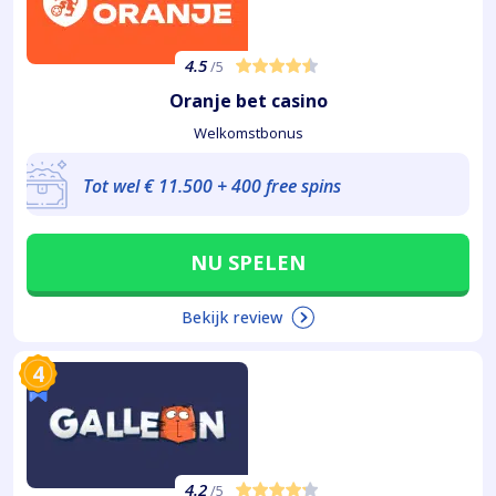
4.5
/5
Oranje bet casino
Welkomstbonus
Tot wel € 11.500 + 400 free spins
NU SPELEN
Bekijk review
4
4.2
/5