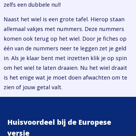
zelfs een dubbele nul!
Naast het wiel is een grote tafel. Hierop staan
allemaal vakjes met nummers. Deze nummers
komen ook terug op het wiel. Door je fiches op
één van de nummers neer te leggen zet je geld
in. Als je klaar bent met inzetten klik je op spin
om het wiel te laten draaien. Nu het wiel draait
is het enige wat je moet doen afwachten om te
zien of jouw getal valt.
Huisvoordeel bij de Europese
versie