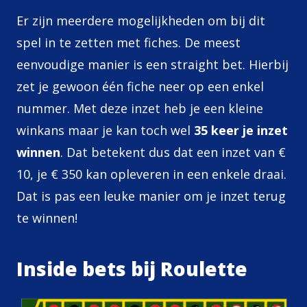
Er zijn meerdere mogelijkheden om bij dit
spel in te zetten met fiches. De meest
eenvoudige manier is een straight bet. Hierbij
zet je gewoon één fiche neer op een enkel
nummer. Met deze inzet heb je een kleine
winkans maar je kan toch wel
35 keer je inzet
winnen
. Dat betekent dus dat een inzet van €
10, je € 350 kan opleveren in een enkele draai.
Dat is pas een leuke manier om je inzet terug
te winnen!
Inside bets bij Roulette