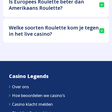
Is Europees Roulette beter dan
Amerikaans Roulette?
Welke soorten Roulette kom je tegen
in het live casino?
Casino Legends
Over ons
Hoe beoordelen we casino’s
Casino klacht melden