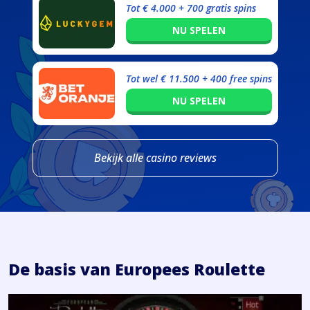
Tot € 4.000 + 700 gratis spins
NU SPELEN
Tot wel € 11.500 + 400 free spins
NU SPELEN
Bekijk alle casino reviews
De basis van Europees Roulette