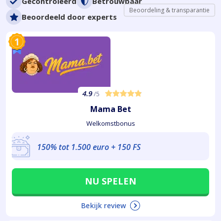
Gecontroleerd
Betrouwbaar
Beoordeling & transparantie
Beoordeeld door experts
1
4.9
/5
Mama Bet
Welkomstbonus
150% tot 1.500 euro + 150 FS
NU SPELEN
Bekijk review