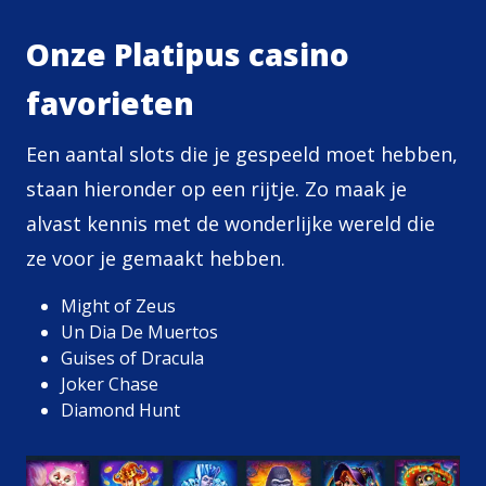
Onze Platipus casino
favorieten
Een aantal slots die je gespeeld moet hebben,
staan hieronder op een rijtje. Zo maak je
alvast kennis met de wonderlijke wereld die
ze voor je gemaakt hebben.
Might of Zeus
Un Dia De Muertos
Guises of Dracula
Joker Chase
Diamond Hunt