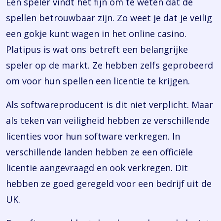
Een speler vindt het fijn om te weten dat de
spellen betrouwbaar zijn. Zo weet je dat je veilig
een gokje kunt wagen in het online casino.
Platipus is wat ons betreft een belangrijke
speler op de markt. Ze hebben zelfs geprobeerd
om voor hun spellen een licentie te krijgen.
Als softwareproducent is dit niet verplicht. Maar
als teken van veiligheid hebben ze verschillende
licenties voor hun software verkregen. In
verschillende landen hebben ze een officiële
licentie
aangevraagd en ook verkregen. Dit
hebben ze goed geregeld voor een bedrijf uit de
UK.