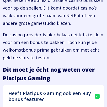
specifieke free spins- of andere casino bonussen
voor op de spellen. Dit komt doordat casino’s
vaak voor een grote naam van NetEnt of een
andere grote gamestudio kiezen.
De casino provider is hier helaas net iets te klein
voor om een bonus te pakken. Toch kun je de
welkomstbonus prima gebruiken om met echt
geld de slots te testen.
Dit moet je écht nog weten over
Platipus Gaming
Heeft Platipus Gaming ook een Buy
bonus feature?