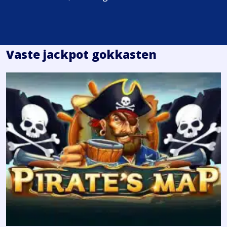
Vaste jackpot gokkasten