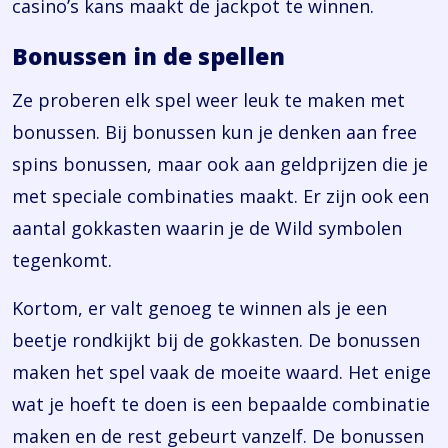
casino’s kans maakt de jackpot te winnen.
Bonussen in de spellen
Ze proberen elk spel weer leuk te maken met
bonussen. Bij bonussen kun je denken aan free
spins bonussen, maar ook aan geldprijzen die je
met speciale combinaties maakt. Er zijn ook een
aantal gokkasten waarin je de Wild symbolen
tegenkomt.
Kortom, er valt genoeg te winnen als je een
beetje rondkijkt bij de gokkasten. De bonussen
maken het spel vaak de moeite waard. Het enige
wat je hoeft te doen is een bepaalde combinatie
maken en de rest gebeurt vanzelf. De bonussen