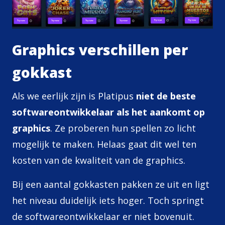
Graphics verschillen per
gokkast
Als we eerlijk zijn is Platipus
niet de beste
softwareontwikkelaar als het aankomt op
graphics
. Ze proberen hun spellen zo licht
mogelijk te maken. Helaas gaat dit wel ten
kosten van de kwaliteit van de graphics.
Bij een aantal gokkasten pakken ze uit en ligt
het niveau duidelijk iets hoger. Toch springt
de softwareontwikkelaar er niet bovenuit.