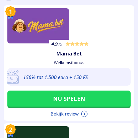
1
4.9
/5
Mama Bet
Welkomstbonus
150% tot 1.500 euro + 150 FS
NU SPELEN
Bekijk review
2