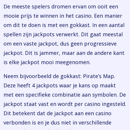
De meeste spelers dromen ervan om ooit een
mooie prijs te winnen in het casino. Een manier
om dit te doen is met een gokkast. In een aantal
spellen zijn jackpots verwerkt. Dit gaat meestal
om een vaste jackpot, dus geen progressieve
jackpot. Dit is jammer, maar aan de andere kant
is elke jackpot mooi meegenomen.
Neem bijvoorbeeld de gokkast: Pirate’s Map.
Deze heeft 4 jackpots waar je kans op maakt
met een specifieke combinatie aan symbolen. De
jackpot staat vast en wordt per casino ingesteld.
Dit betekent dat de jackpot aan een casino
verbonden is en je dus niet in verschillende