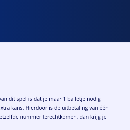
van dit spel is dat je maar 1 balletje nodig
extra kans. Hierdoor is de uitbetaling van één
 hetzelfde nummer terechtkomen, dan krijg je