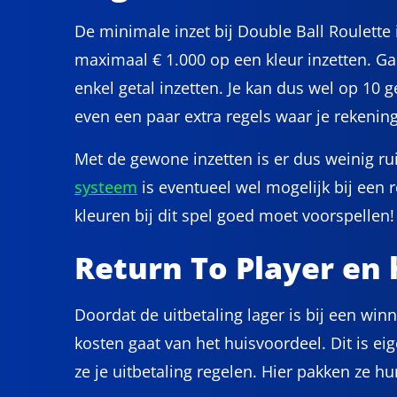
De minimale inzet bij Double Ball Roulette i
maximaal € 1.000 op een kleur inzetten. Ga
enkel getal inzetten. Je kan dus wel op 10 ge
even een paar extra regels waar je rekenin
Met de gewone inzetten is er dus weinig ru
systeem
is eventueel wel mogelijk bij een 
kleuren bij dit spel goed moet voorspellen! 
Return To Player en 
Doordat de uitbetaling lager is bij een win
kosten gaat van het huisvoordeel. Dit is e
ze je uitbetaling regelen. Hier pakken ze h