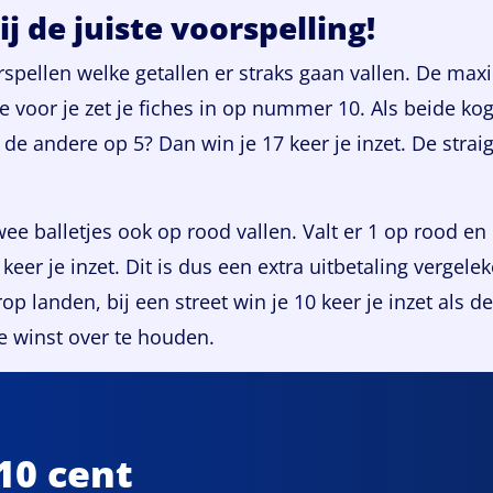
ij de juiste voorspelling!
spellen welke getallen er straks gaan vallen. De maxima
 je voor je zet je fiches in op nummer 10. Als beide 
 de andere op 5? Dan win je 17 keer je inzet. De straig
e balletjes ook op rood vallen. Valt er 1 op rood en 
eer je inzet. Dit is dus een extra uitbetaling vergele
erop landen, bij een street win je 10 keer je inzet als
e winst over te houden.
10 cent