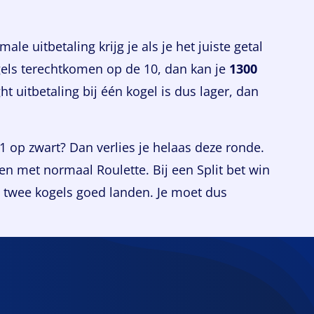
le uitbetaling krijg je als je het juiste getal
kogels terechtkomen op de 10, dan kan je
1300
ht uitbetaling bij één kogel is dus lager, dan
1 op zwart? Dan verlies je helaas deze ronde.
ken met normaal Roulette. Bij een Split bet win
 de twee kogels goed landen. Je moet dus