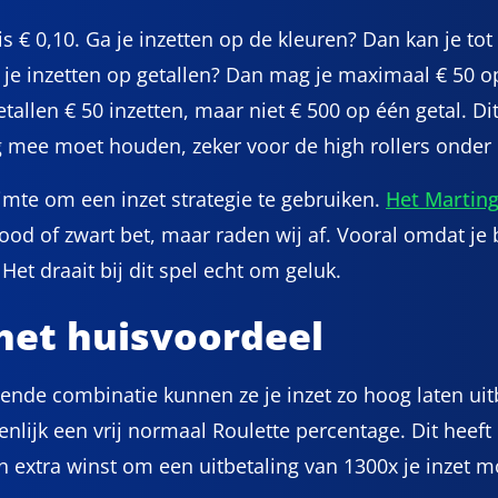
s € 0,10. Ga je inzetten op de kleuren? Dan kan je tot
 je inzetten op getallen? Dan mag je maximaal € 50 o
tallen € 50 inzetten, maar niet € 500 op één getal. Dit
g mee moet houden, zeker voor de high rollers onder
imte om een inzet strategie te gebruiken.
Het Marting
rood of zwart bet, maar raden wij af. Vooral omdat je 
Het draait bij dit spel echt om geluk.
het huisvoordeel
nende combinatie kunnen ze je inzet zo hoog laten uit
igenlijk een vrij normaal Roulette percentage. Dit he
un extra winst om een uitbetaling van 1300x je inzet m