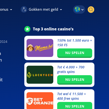
bonus
Gokken met geld
Top 3 online casino’s
150% tot 1.500 euro +
 2024
150 FS
n
NU SPELEN
m
Tot € 4.000 + 700
gratis spins
it
NU SPELEN
Tot wel € 11.500 +
400 free spins
NU SPELEN