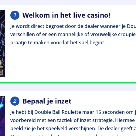
Welkom in het live casino!
Je wordt direct begroet door de dealer wanneer je Doub
verschillen of er een mannelijke of vrouwelijke croupie
praatje te maken voordat het spel begint.
Bepaal je inzet
Je hebt bij Double Ball Roulette maar 15 seconden om j
voorbereid met een tactiek of inzet strategie. Hierme
beeld zie je het speelveld verschijnen. De dealer geeft a