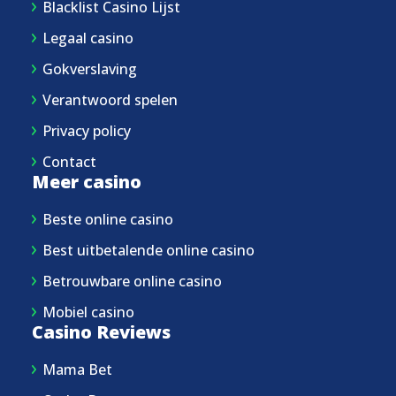
Blacklist Casino Lijst
Legaal casino
Gokverslaving
Verantwoord spelen
Privacy policy
Contact
Meer casino
Beste online casino
Best uitbetalende online casino
Betrouwbare online casino
Mobiel casino
Casino Reviews
Mama Bet