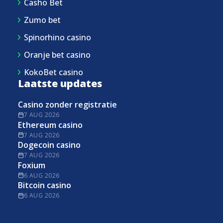
Casho Bet
Zumo bet
Spinorhino casino
Oranje bet casino
KokoBet casino
Laatste updates
Casino zonder registratie
7 AUG 2026
Ethereum casino
7 AUG 2026
Dogecoin casino
7 AUG 2026
Foxium
6 AUG 2026
Bitcoin casino
6 AUG 2026