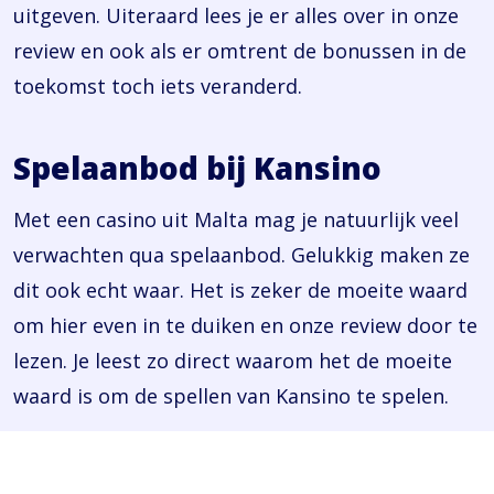
uitgeven. Uiteraard lees je er alles over in onze
review en ook als er omtrent de bonussen in de
toekomst toch iets veranderd.
Spelaanbod bij Kansino
Met een casino uit Malta mag je natuurlijk veel
verwachten qua spelaanbod. Gelukkig maken ze
dit ook echt waar. Het is zeker de moeite waard
om hier even in te duiken en onze review door te
lezen. Je leest zo direct waarom het de moeite
waard is om de spellen van Kansino te spelen.