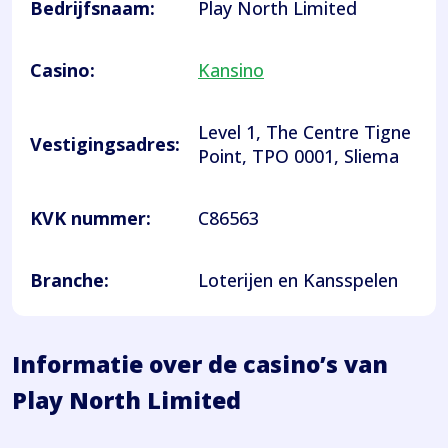
Bedrijfsnaam:
Play North Limited
Casino:
Kansino
Level 1, The Centre Tigne
Vestigingsadres:
Point, TPO 0001, Sliema
KVK nummer:
C86563
Branche:
Loterijen en Kansspelen
Informatie over de casino’s van
Play North Limited