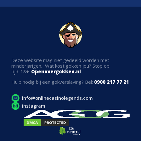
Deze website mag niet gedeeld worden met
minderjarigen. Wat kost gokken jou? Stop op
tijd. 18+.
Openovergokken.nl
Hulp nodig bij een gokverslaving? Bel:
0900 217 77 21
info@onlinecasinolegends.com
Instagram