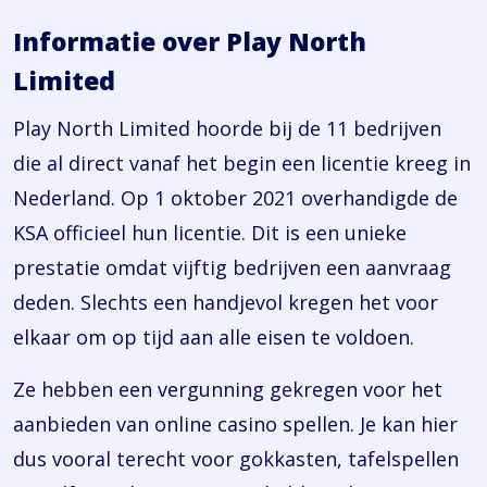
Informatie over Play North
Limited
Play North Limited hoorde bij de 11 bedrijven
die al direct vanaf het begin een licentie kreeg in
Nederland. Op 1 oktober 2021 overhandigde de
KSA officieel hun licentie. Dit is een unieke
prestatie omdat vijftig bedrijven een aanvraag
deden. Slechts een handjevol kregen het voor
elkaar om op tijd aan alle eisen te voldoen.
Ze hebben een vergunning gekregen voor het
aanbieden van online casino spellen. Je kan hier
dus vooral terecht voor gokkasten, tafelspellen