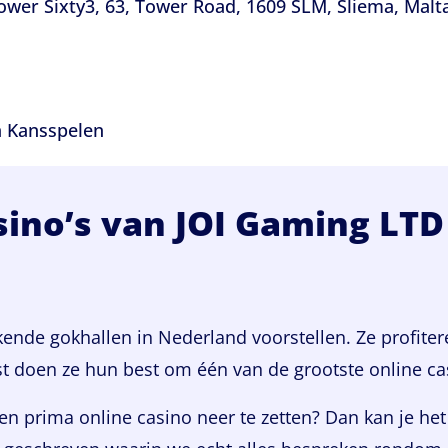
Tower Sixty3, 63, Tower Road, 1609 SLM, Sliema, Malt
n Kansspelen
sino’s van JOI Gaming LTD
ekende gokhallen in Nederland voorstellen. Ze profi
ast doen ze hun best om één van de grootste online cas
en prima online casino neer te zetten? Dan kan je het