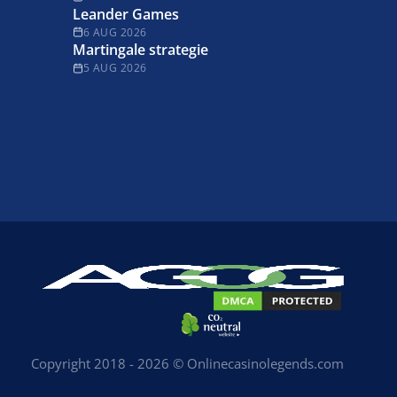
Leander Games
6 AUG 2026
Martingale strategie
5 AUG 2026
Copyright 2018 - 2026 © Onlinecasinolegends.com