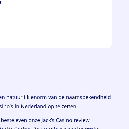
a
teren natuurlijk enorm van de naamsbekendheid
ino’s in Nederland op te zetten.
 beste even onze Jack’s Casino review