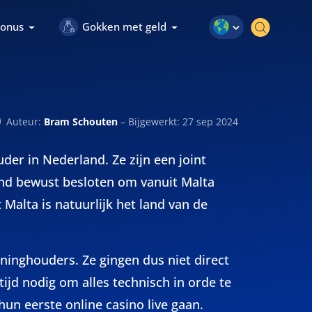
bonus
Gokken met geld
Auteur:
Bram Schouten
– Bijgewerkt: 27 sep 2024
der in Nederland. Ze zijn een joint
and bewust besloten om vanuit Malta
 Malta is natuurlijk het land van de
nninghouders. Ze gingen dus niet direct
tijd nodig om alles technisch in orde te
hun eerste online casino live gaan.