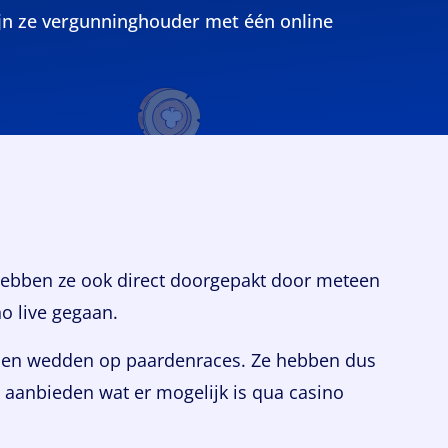
ijn ze vergunninghouder met één online
 hebben ze ook direct doorgepakt door meteen
no live gegaan.
n en wedden op paardenraces. Ze hebben dus
s aanbieden wat er mogelijk is qua casino