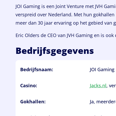
JOI Gaming is een Joint Venture met JVH Gamin
verspreid over Nederland. Met hun gokhallen 
meer dan 30 jaar ervaring op het gebied van 
Eric Olders de CEO van JVH Gaming en is ook 
Bedrijfsgegevens
Bedrijfsnaam:
JOI Gaming 
Casino:
Jacks.nl
, ve
Gokhallen:
Ja, meerder