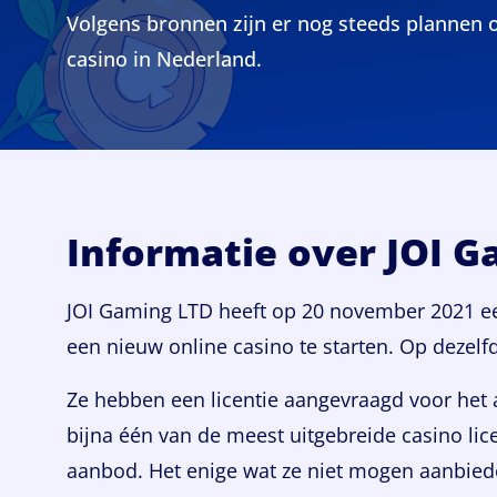
Volgens bronnen zijn er nog steeds plannen 
casino in Nederland.
Informatie over JOI 
JOI Gaming LTD heeft op 20 november 2021 een
een nieuw online casino te starten. Op dezelfde
Ze hebben een licentie aangevraagd voor he
bijna één van de meest uitgebreide casino lic
aanbod. Het enige wat ze niet mogen aanbiede