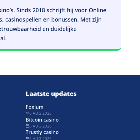
ino’s. Sinds 2018 schrijft hij voor Online
s, casinospellen en bonussen. Met zijn
 betrouwbaarheid en duidelijke
al.
Laatste updates
Foxium
6 AUG 2026
Bitcoin casino
6 AUG 2026
Trustly casino
6 AUG 2026