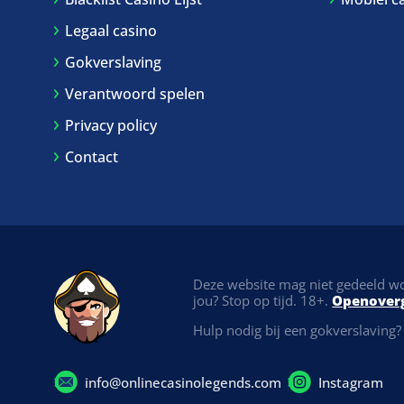
Legaal casino
Gokverslaving
Verantwoord spelen
Privacy policy
Contact
Deze website mag niet gedeeld w
jou? Stop op tijd. 18+.
Openover
Hulp nodig bij een gokverslaving?
info@onlinecasinolegends.com
Instagram