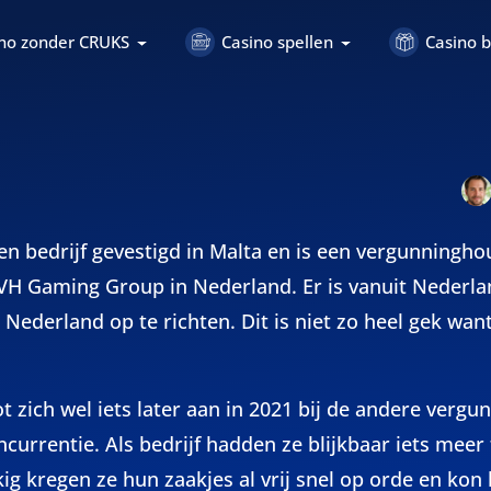
ino zonder CRUKS
Casino spellen
Casino 
en bedrijf gevestigd in Malta en is een vergunninghou
JVH Gaming Group in Nederland. Er is vanuit Nederl
 Nederland op te richten. Dit is niet zo heel gek want
t zich wel iets later aan in 2021 bij de andere vergu
currentie. Als bedrijf hadden ze blijkbaar iets meer 
ig kregen ze hun zaakjes al vrij snel op orde en kon 