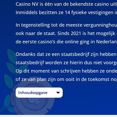
Casino NV is één van de bekendste casino uit
Inmiddels bezitten ze 14 fysieke vestigingen 
In tegenstelling tot de meeste vergunninghou
ook naar de staat. Sinds 2021 is het mogelij
de eerste casino’s die online ging in Nederla
Ondanks dat ze een staatsbedrijf zijn hebben
staatsbedrijf worden ze hierin dus niet voor
Op dit moment van schrijven hebben ze onder
of ze van plan zijn om ooit in de toekomst no
Inhoudsopgave