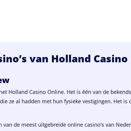
n
sino’s van Holland Casino
iew
het Holland Casino Online. Het is één van de bekends
e ze al hadden met hun fysieke vestigingen. Het is 
 van de meest uitgebreide online casino’s van Nederl