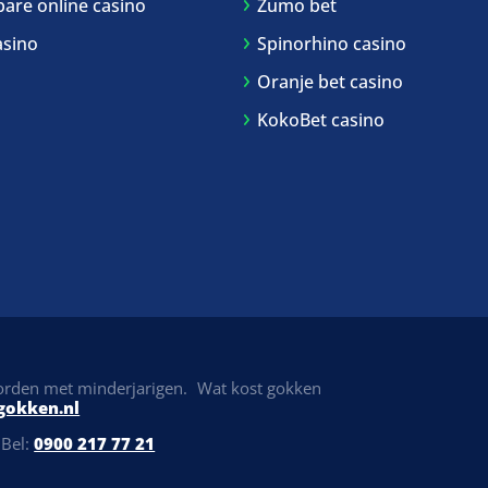
are online casino
Zumo bet
asino
Spinorhino casino
Oranje bet casino
KokoBet casino
orden met minderjarigen. Wat kost gokken
gokken.nl
 Bel:
0900 217 77 21