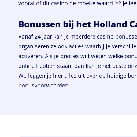
vooral of dit casino de moeite waard is? Je le
Bonussen bij het Holland C
Vanaf 24 jaar kan je meerdere casino bonusse
organiseren ze ook acties waarbij je verschil
activeren. Als je precies wilt weten welke bo
online hebben staan, dan kan je het beste on
We leggen je hier alles uit over de huidige b
bonusvoorwaarden.