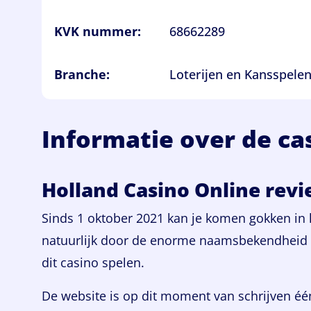
KVK nummer:
68662289
Branche:
Loterijen en Kansspele
Informatie over de ca
Holland Casino Online rev
Sinds 1 oktober 2021 kan je komen gokken in 
natuurlijk door de enorme naamsbekendheid di
dit casino spelen.
De website is op dit moment van schrijven één