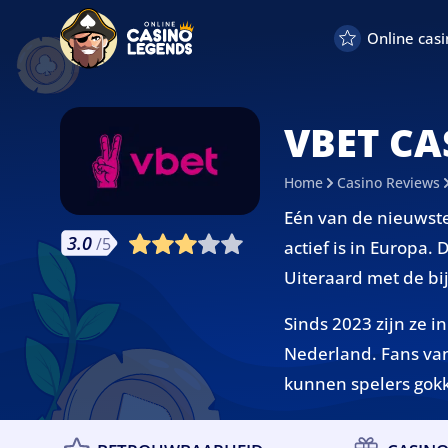
Skip to content
Online cas
VBET CA
Home
Casino Reviews
Eén van de nieuwste
3.0
/5
actief is in Europa.
Uiteraard met de bi
Sinds 2023 zijn ze i
Nederland. Fans van
kunnen spelers gokk