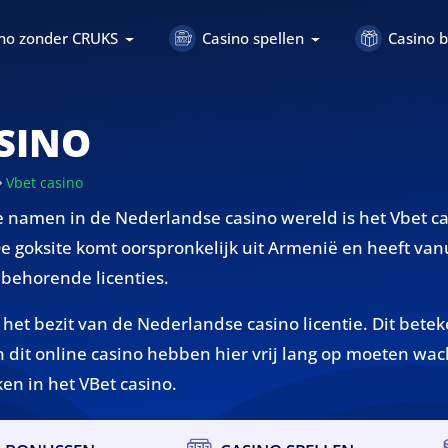
ino zonder CRUKS
Casino spellen
Casino 
SINO
Vbet casino
 namen in de Nederlandse casino wereld is het Vbet cas
 De goksite komt oorspronkelijk uit Armenië en heeft van
jbehorende licenties.
n het bezit van de Nederlandse casino licentie. Dit bet
 dit online casino hebben hier vrij lang op moeten wac
en in het VBet casino.