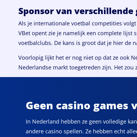
Sponsor van verschillende 
Als je internationale voetbal competities vol
VBet opent zie je namelijk een complete lijst
voetbalclubs. De kans is groot dat je hier de
Voorlopig lijkt het er nog niet op dat ze ook
Nederlandse markt toegetreden zijn. Het zou z
Geen casino games v
In Nederland hebben ze geen volledige kan
andere casino spellen. Ze hebben echt al