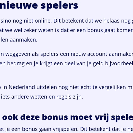
nieuwe spelers
asino nog niet online. Dit betekent dat we helaas no
at we wel zeker weten is dat er een bonus gaat komen
illen aanmaken.
n weggeven als spelers een nieuw account aanmaken
en bedrag en je krijgt een deel van je geld bijvoorbeel
in Nederland uitdelen nog niet echt te vergelijken me
ets andere wetten en regels zijn.
 ook deze bonus moet vrij spel
et je een bonus gaan vrijspelen. Dit betekent dat je h