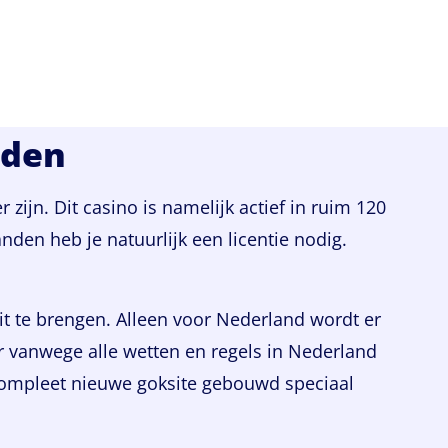
nden
zijn. Dit casino is namelijk actief in ruim 120
anden heb je natuurlijk een licentie nodig.
it te brengen. Alleen voor Nederland wordt er
 vanwege alle wetten en regels in Nederland
 compleet nieuwe goksite gebouwd speciaal