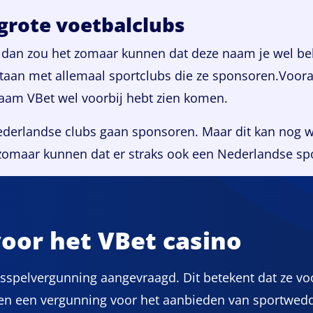
grote voetbalclubs
gt dan zou het zomaar kunnen dat deze naam je wel be
 staan met allemaal sportclubs die ze sponsoren.Vooral
 naam VBet wel voorbij hebt zien komen.
 Nederlandse clubs gaan sponsoren. Maar dit kan nog w
omaar kunnen dat er straks ook een Nederlandse sport
oor het VBet casino
sspelvergunning aangevraagd. Dit betekent dat ze vo
leen een vergunning voor het aanbieden van sportwe