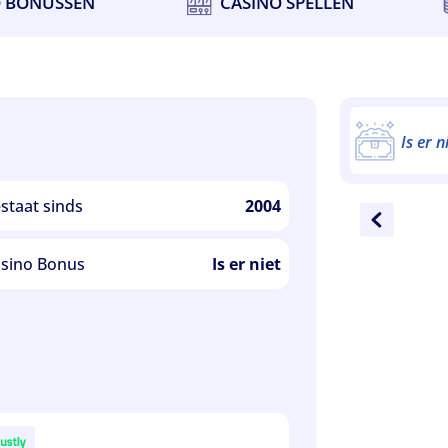
 BONUSSEN
CASINO SPELLEN
Is er n
staat sinds
2004
sino Bonus
Is er niet