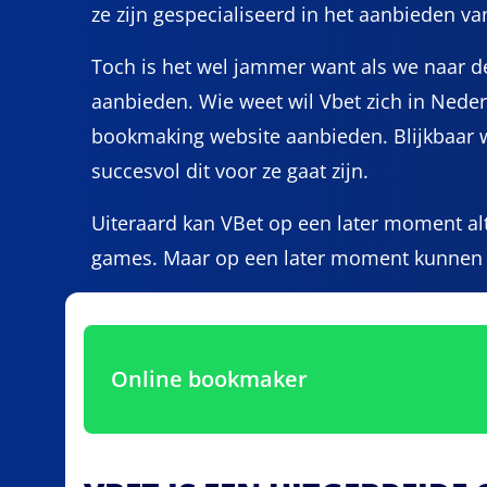
ze zijn gespecialiseerd in het aanbieden va
Toch is het wel jammer want als we naar de
aanbieden. Wie weet wil Vbet zich in Neder
bookmaking website aanbieden. Blijkbaar wi
succesvol dit voor ze gaat zijn.
Uiteraard kan VBet op een later moment alt
games. Maar op een later moment kunnen ze
Online bookmaker