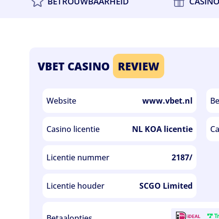
BETROUWBAARHEID
CASINO
VBET CASINO
REVIEW
Website
www.vbet.nl
Be
Casino licentie
NL KOA licentie
Ca
Licentie nummer
2187/
Licentie houder
SCGO Limited
Betaalopties