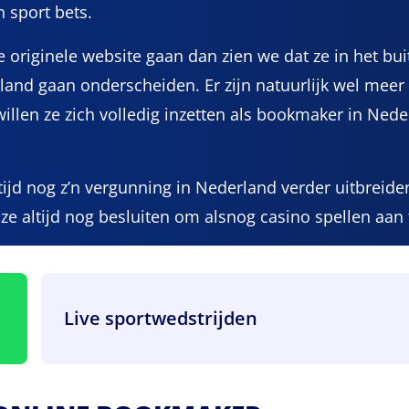
n sport bets.
 originele website gaan dan zien we dat ze in het b
land gaan onderscheiden. Er zijn natuurlijk wel meer
llen ze zich volledig inzetten als bookmaker in Neder
ijd nog z’n vergunning in Nederland verder uitbreide
 altijd nog besluiten om alsnog casino spellen aan t
Live sportwedstrijden