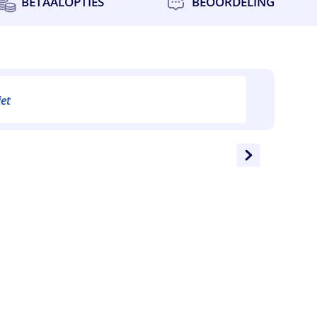
BETAALOPTIES
BEOORDELING
iet