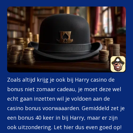
Zoals altijd krijg je ook bij Harry casino de
bonus niet zomaar cadeau, je moet deze wel
echt gaan inzetten wil je voldoen aan de
casino bonus voorwaaarden. Gemiddeld zet je
een bonus 40 keer in bij Harry, maar er zijn
ook uitzondering. Let hier dus even goed op!