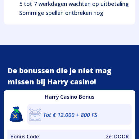
5 tot 7 werkdagen wachten op uitbetaling
Sommige spellen ontbreken nog
De bonussen die je niet mag
missen bij Harry casino!
Harry Casino Bonus
Tot € 12.000 + 800 FS
Bonus Code:
2e: DOOR