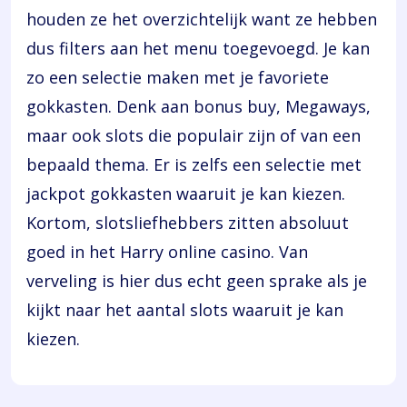
houden ze het overzichtelijk want ze hebben
dus filters aan het menu toegevoegd. Je kan
zo een selectie maken met je favoriete
gokkasten. Denk aan bonus buy, Megaways,
maar ook slots die populair zijn of van een
bepaald thema. Er is zelfs een selectie met
jackpot gokkasten waaruit je kan kiezen.
Kortom, slotsliefhebbers zitten absoluut
goed in het Harry online casino. Van
verveling is hier dus echt geen sprake als je
kijkt naar het aantal slots waaruit je kan
kiezen.