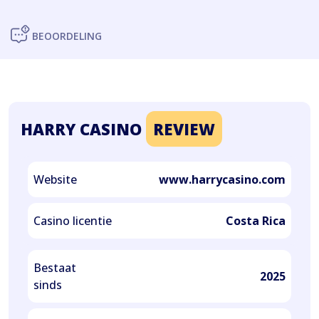
BEOORDELING
HARRY CASINO
REVIEW
Website
www.harrycasino.com
Casino licentie
Costa Rica
Bestaat
2025
sinds