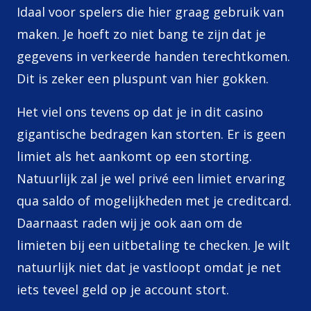
Idaal voor spelers die hier graag gebruik van
maken. Je hoeft zo niet bang te zijn dat je
gegevens in verkeerde handen terechtkomen.
Dit is zeker een pluspunt van hier gokken.
Het viel ons tevens op dat je in dit casino
gigantische bedragen kan storten. Er is geen
limiet als het aankomt op een storting.
Natuurlijk zal je wel privé een limiet ervaring
qua saldo of mogelijkheden met je creditcard.
Daarnaast raden wij je ook aan om de
limieten bij een uitbetaling te checken. Je wilt
natuurlijk niet dat je vastloopt omdat je net
iets teveel geld op je account stort.