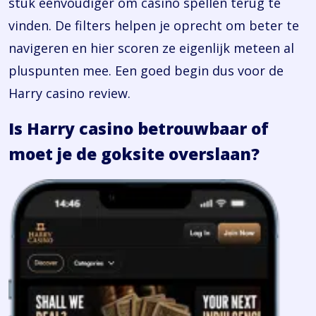
stuk eenvoudiger om casino spellen terug te
vinden. De filters helpen je oprecht om beter te
navigeren en hier scoren ze eigenlijk meteen al
pluspunten mee. Een goed begin dus voor de
Harry casino review.
Is Harry casino betrouwbaar of
moet je de goksite overslaan?