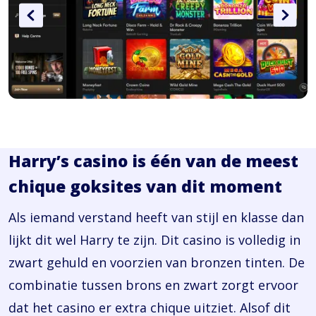
Harry’s casino is één van de meest
chique goksites van dit moment
Als iemand verstand heeft van stijl en klasse dan
lijkt dit wel Harry te zijn. Dit casino is volledig in
zwart gehuld en voorzien van bronzen tinten. De
combinatie tussen brons en zwart zorgt ervoor
dat het casino er extra chique uitziet. Alsof dit