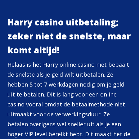
Harry casino uitbetaling;
zeker niet de snelste, maar
komt altijd!
Helaas is het Harry online casino niet bepaalt
de snelste als je geld wilt uitbetalen. Ze
hebben 5 tot 7 werkdagen nodig om je geld
uit te betalen. Dit is lang voor een online
casino vooral omdat de betaalmethode niet
uitmaakt voor de verwerkingsduur. Ze
betalen overigens wel sneller uit als je een
hoger VIP level bereikt hebt. Dit maakt het de