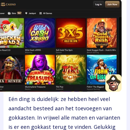
Eén ding is duidelijk: ze hebben heel veel
aandacht besteed aan het toevoegen van
gokkasten. In vrijwel alle maten en varianten
is er een gokkast terug te vinden. Gelukkig