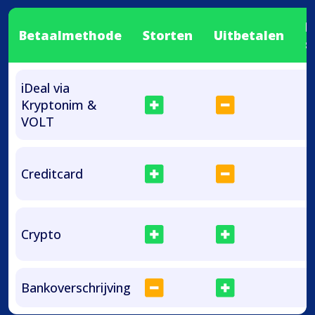
M
Betaalmethode
Storten
Uitbetalen
s
iDeal via
Kryptonim &
€
VOLT
Creditcard
€
Crypto
€
Bankoverschrijving
–