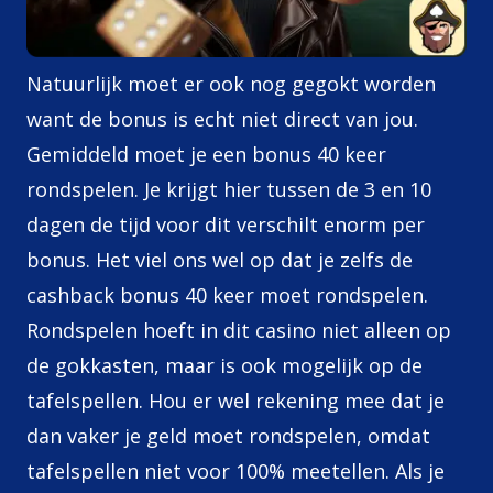
Natuurlijk moet er ook nog gegokt worden
want de bonus is echt niet direct van jou.
Gemiddeld moet je een bonus 40 keer
rondspelen. Je krijgt hier tussen de 3 en 10
dagen de tijd voor dit verschilt enorm per
bonus. Het viel ons wel op dat je zelfs de
cashback bonus 40 keer moet rondspelen.
Rondspelen hoeft in dit casino niet alleen op
de gokkasten, maar is ook mogelijk op de
tafelspellen. Hou er wel rekening mee dat je
dan vaker je geld moet rondspelen, omdat
tafelspellen niet voor 100% meetellen. Als je