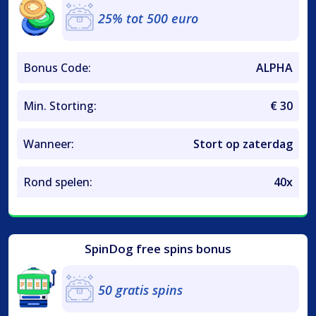
25% tot 500 euro
Bonus Code:
ALPHA
Min. Storting:
€ 30
Wanneer:
Stort op zaterdag
Rond spelen:
40x
SpinDog free spins bonus
50 gratis spins