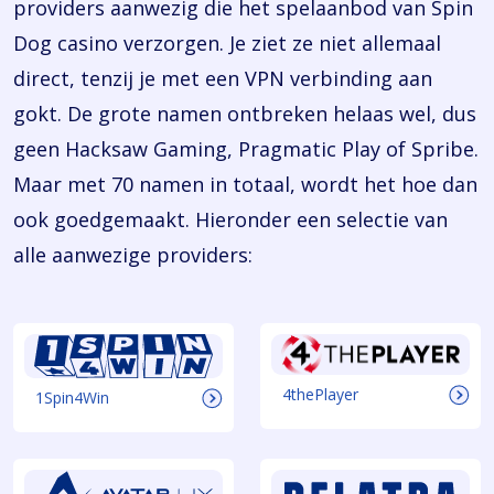
providers aanwezig die het spelaanbod van Spin
Dog casino verzorgen. Je ziet ze niet allemaal
direct, tenzij je met een VPN verbinding aan
gokt. De grote namen ontbreken helaas wel, dus
geen Hacksaw Gaming, Pragmatic Play of Spribe.
Maar met 70 namen in totaal, wordt het hoe dan
ook goedgemaakt. Hieronder een selectie van
alle aanwezige providers:
4thePlayer
1Spin4Win