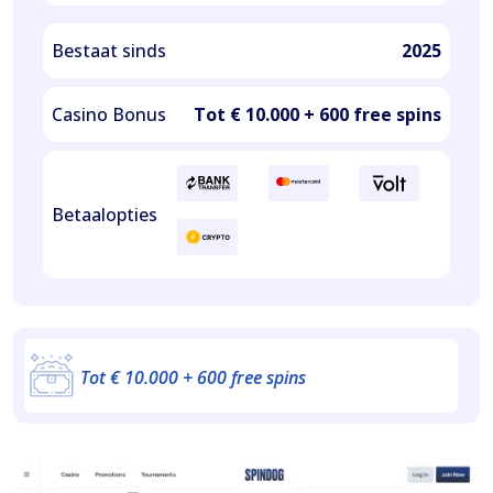
Bestaat sinds
2025
Casino Bonus
Tot € 10.000 + 600 free spins
Betaalopties
Tot € 10.000 + 600 free spins