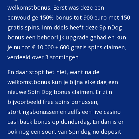
welkomstbonus. Eerst was deze een
eenvoudige 150% bonus tot 900 euro met 150
gratis spins. Inmiddels heeft deze SpinDog
bonus een behoorlijk upgrade gehad en kun
je nu tot € 10.000 + 600 gratis spins claimen,
verdeeld over 3 stortingen.
En daar stopt het niet, want na de
welkomstbonus kun je bijna elke dag een
nieuwe Spin Dog bonus claimen. Er zijn
bijvoorbeeld free spins bonussen,
stortingsbonussen en zelfs een live casino
cashback bonus op donderdag. En dan is er
ook nog een soort van Spindog no deposit