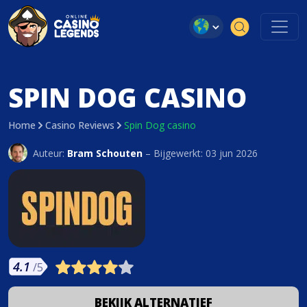
Skip to content
SPIN DOG CASINO
Home
Casino Reviews
Spin Dog casino
Auteur:
Bram Schouten
– Bijgewerkt: 03 jun 2026
4.1
/5
BEKIJK ALTERNATIEF