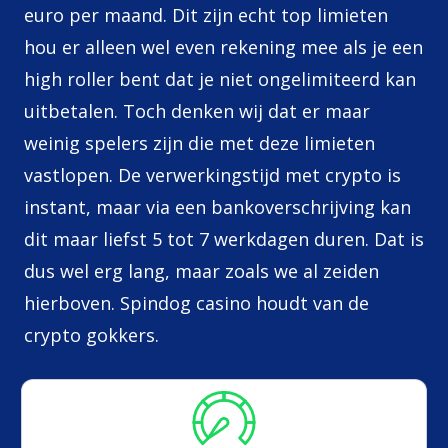
euro per maand. Dit zijn echt top limieten
hou er alleen wel even rekening mee als je een
high roller bent dat je niet ongelimiteerd kan
uitbetalen. Toch denken wij dat er maar
weinig spelers zijn die met deze limieten
vastlopen. De verwerkingstijd met crypto is
instant, maar via een bankoverschrijving kan
dit maar liefst 5 tot 7 werkdagen duren. Dat is
dus wel erg lang, maar zoals we al zeiden
hierboven. Spindog casino houdt van de
crypto gokkers.