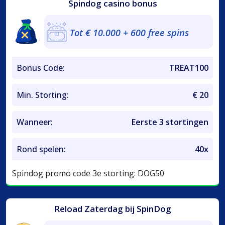
Spindog casino bonus
Tot € 10.000 + 600 free spins
Bonus Code:
TREAT100
Min. Storting:
€ 20
Wanneer:
Eerste 3 stortingen
Rond spelen:
40x
Spindog promo code 3e storting: DOG50
Reload Zaterdag bij SpinDog