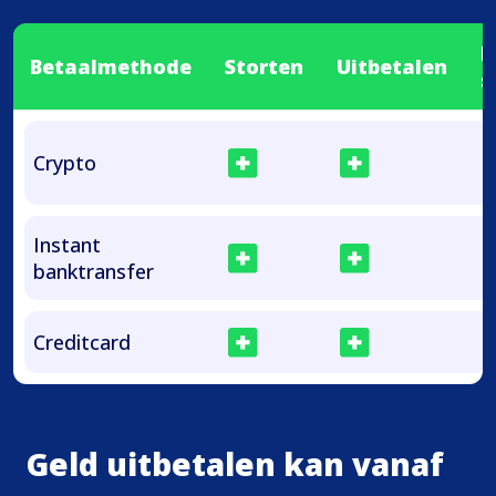
M
Betaalmethode
Storten
Uitbetalen
s
Crypto
€
Instant
€
banktransfer
Creditcard
€
Geld uitbetalen kan vanaf