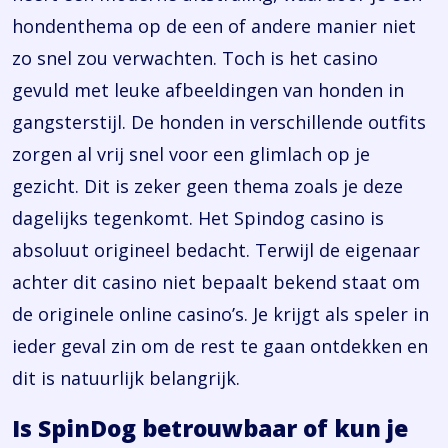
hondenthema op de een of andere manier niet
zo snel zou verwachten. Toch is het casino
gevuld met leuke afbeeldingen van honden in
gangsterstijl. De honden in verschillende outfits
zorgen al vrij snel voor een glimlach op je
gezicht. Dit is zeker geen thema zoals je deze
dagelijks tegenkomt. Het Spindog casino is
absoluut origineel bedacht. Terwijl de eigenaar
achter dit casino niet bepaalt bekend staat om
de originele online casino’s. Je krijgt als speler in
ieder geval zin om de rest te gaan ontdekken en
dit is natuurlijk belangrijk.
Is SpinDog betrouwbaar of kun je