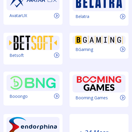
AvatarUX
Belatra
BGaming
Betsoft
Booongo
Booming Games