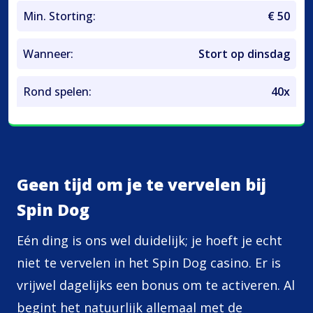
Min. Storting:
€ 50
Wanneer:
Stort op dinsdag
Rond spelen:
40x
Geen tijd om je te vervelen bij
Spin Dog
Eén ding is ons wel duidelijk; je hoeft je echt
niet te vervelen in het Spin Dog casino. Er is
vrijwel dagelijks een bonus om te activeren. Al
begint het natuurlijk allemaal met de