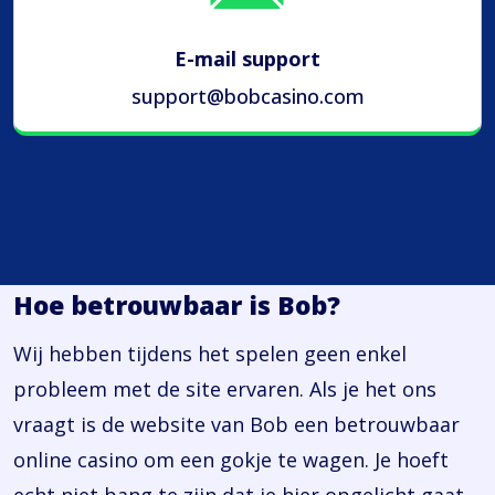
E-mail support
support@bobcasino.com
Hoe betrouwbaar is Bob?
Wij hebben tijdens het spelen geen enkel
probleem met de site ervaren. Als je het ons
vraagt is de website van Bob een betrouwbaar
online casino om een gokje te wagen. Je hoeft