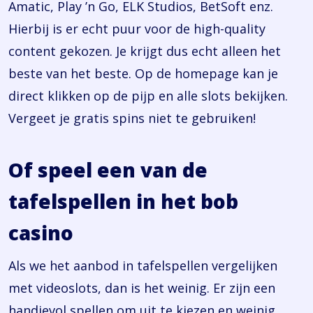
Amatic, Play ’n Go, ELK Studios, BetSoft enz.
Hierbij is er echt puur voor de high-quality
content gekozen. Je krijgt dus echt alleen het
beste van het beste. Op de homepage kan je
direct klikken op de pijp en alle slots bekijken.
Vergeet je gratis spins niet te gebruiken!
Of speel een van de
tafelspellen in het bob
casino
Als we het aanbod in tafelspellen vergelijken
met videoslots, dan is het weinig. Er zijn een
handjevol spellen om uit te kiezen en weinig