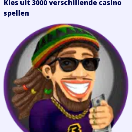
Kies uit 3000 verschillende casino
spellen