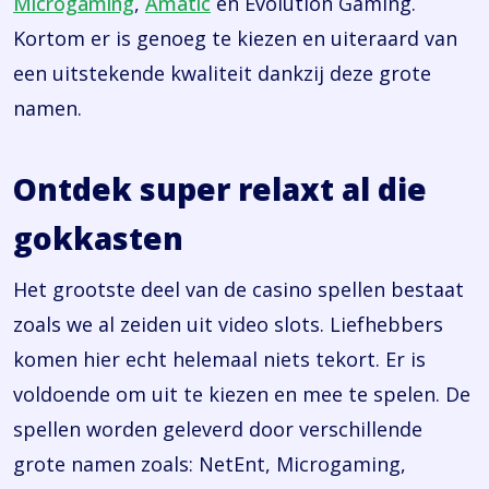
Microgaming
,
Amatic
en Evolution Gaming.
Kortom er is genoeg te kiezen en uiteraard van
een uitstekende kwaliteit dankzij deze grote
namen.
Ontdek super relaxt al die
gokkasten
Het grootste deel van de casino spellen bestaat
zoals we al zeiden uit video slots. Liefhebbers
komen hier echt helemaal niets tekort. Er is
voldoende om uit te kiezen en mee te spelen. De
spellen worden geleverd door verschillende
grote namen zoals: NetEnt, Microgaming,