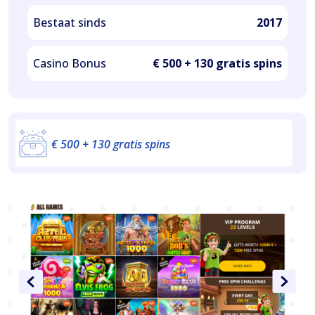
Bestaat sinds
2017
Casino Bonus
€ 500 + 130 gratis spins
€ 500 + 130 gratis spins