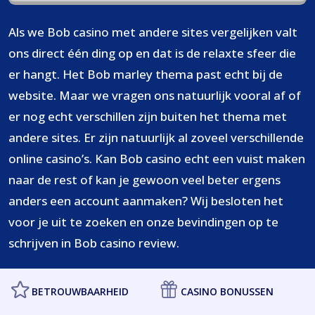
Als we Bob casino met andere sites vergelijken valt
ons direct één ding op en dat is de relaxte sfeer die
er hangt. Het Bob marley thema past echt bij de
website. Maar we vragen ons natuurlijk vooral af of
er nog echt verschillen zijn buiten het thema met
andere sites. Er zijn natuurlijk al zoveel verschillende
online casino’s. Kan Bob casino echt een vuist maken
naar de rest of kan je gewoon veel beter ergens
anders een account aanmaken? Wij besloten het
voor je uit te zoeken en onze bevindingen op te
schrijven in Bob casino review.
BETROUWBAARHEID
CASINO BONUSSEN