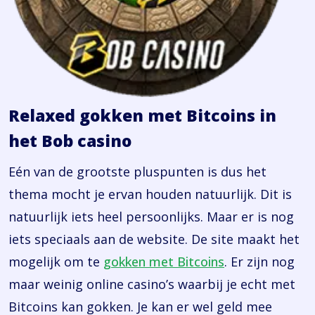
Relaxed gokken met Bitcoins in
het Bob casino
Eén van de grootste pluspunten is dus het
thema mocht je ervan houden natuurlijk. Dit is
natuurlijk iets heel persoonlijks. Maar er is nog
iets speciaals aan de website. De site maakt het
mogelijk om te
gokken met Bitcoins
. Er zijn nog
maar weinig online casino’s waarbij je echt met
Bitcoins kan gokken. Je kan er wel geld mee