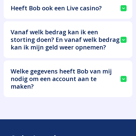
Heeft Bob ook een Live casino?
Vanaf welk bedrag kan ik een
storting doen? En vanaf welk bedrag
kan ik mijn geld weer opnemen?
Welke gegevens heeft Bob van mij
nodig om een account aan te
maken?