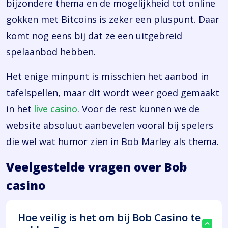
bijzondere thema en de mogelijkheid tot online
gokken met Bitcoins is zeker een pluspunt. Daar
komt nog eens bij dat ze een uitgebreid
spelaanbod hebben.
Het enige minpunt is misschien het aanbod in
tafelspellen, maar dit wordt weer goed gemaakt
in het
live casino
. Voor de rest kunnen we de
website absoluut aanbevelen vooral bij spelers
die wel wat humor zien in Bob Marley als thema.
Veelgestelde vragen over Bob
casino
Hoe veilig is het om bij Bob Casino te