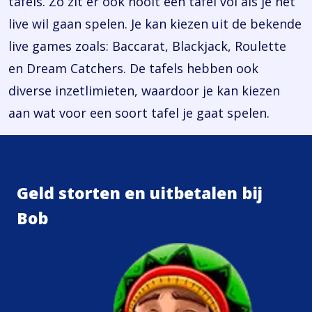
tafels. Zo zit er ook nooit een tafel vol als je net
live wil gaan spelen. Je kan kiezen uit de bekende
live games zoals: Baccarat, Blackjack, Roulette
en Dream Catchers. De tafels hebben ook
diverse inzetlimieten, waardoor je kan kiezen
aan wat voor een soort tafel je gaat spelen.
Geld storten en uitbetalen bij
Bob