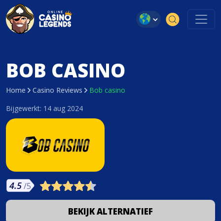
Skip to content
BOB CASINO
Home
Casino Reviews
Bob casino
Bijgewerkt: 14 aug 2024
4.5
/5
BEKIJK ALTERNATIEF