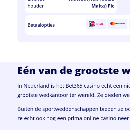
houder
Malta) Plc
Betaalopties
Eén van de grootste 
In Nederland is het Bet365 casino echt een ni
grootste wedkantoor ter wereld. Ze bieden we
Buiten de sportweddenschappen bieden ze ook
ze echt ook nog een prima online casino neer