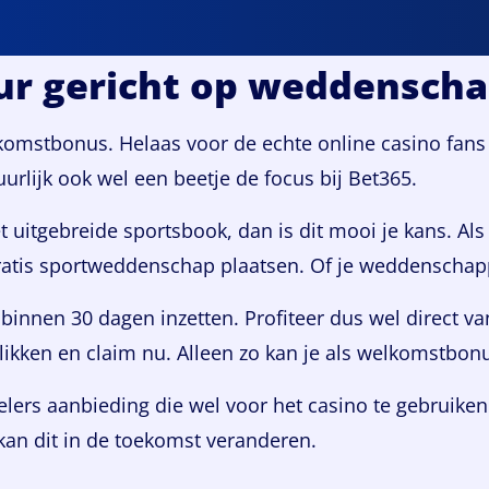
ur gericht op weddensch
lkomstbonus. Helaas voor de echte online casino fans
urlijk ook wel een beetje de focus bij Bet365.
et uitgebreide sportsbook, dan is dit mooi je kans. Al
 gratis sportweddenschap plaatsen. Of je weddenschap
el binnen 30 dagen inzetten. Profiteer dus wel direct
likken en claim nu. Alleen zo kan je als welkomstbonu
rs aanbieding die wel voor het casino te gebruiken 
an dit in de toekomst veranderen.