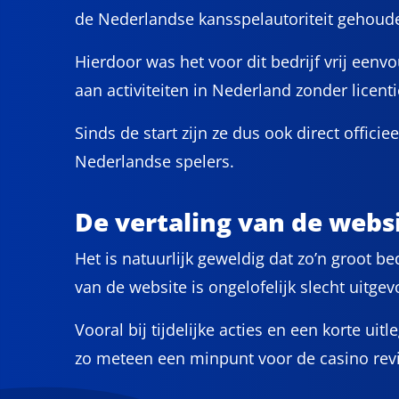
de Nederlandse kansspelautoriteit gehoude
Hierdoor was het voor dit bedrijf vrij eenv
aan activiteiten in Nederland zonder licenti
Sinds de start zijn ze dus ook direct offici
Nederlandse spelers.
De vertaling van de webs
Het is natuurlijk geweldig dat zo’n groot b
van de website is ongelofelijk slecht uitg
Vooral bij tijdelijke acties en een korte ui
zo meteen een minpunt voor de casino rev