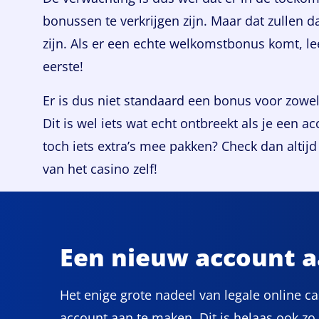
bonussen te verkrijgen zijn. Maar dat zullen d
zijn. Als er een echte welkomstbonus komt, lees
eerste!
Er is dus niet standaard een bonus voor zowel
Dit is wel iets wat echt ontbreekt als je een a
toch iets extra’s mee pakken? Check dan altij
van het casino zelf!
Een nieuw account a
Het enige grote nadeel van legale online ca
account aan te maken. Dit is helaas ook zo 