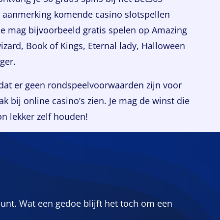
in aanmerking komende casino slotspellen
 Je mag bijvoorbeeld gratis spelen op Amazing
wizard, Book of Kings, Eternal lady, Halloween
ger.
 dat er geen rondspeelvoorwaarden zijn voor
k bij online casino’s zien. Je mag de winst die
 lekker zelf houden!
ount. Wat een gedoe blijft het toch om een