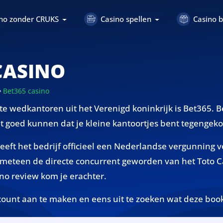
ino zonder CRUKS
Casino spellen
Casino 
CASINO
Bet365 casino
e wedkantoren uit het Verenigd koninkrijk is Bet365. B
 goed kunnen dat je kleine kantoortjes bent tegengek
eeft het bedrijf officieel een Nederlandse vergunning 
jn meteen de directe concurrent geworden van het Toto 
no review kom je erachter.
count aan te maken en eens uit te zoeken wat deze boo