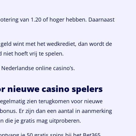
otering van 1.20 of hoger hebben. Daarnaast
e geld wint met het wedkrediet, dan wordt de
niet hoeft vrij te spelen.
e Nederlandse online casino’s.
or nieuwe casino spelers
e regelmatig zien terugkomen voor nieuwe
s bonus. Er zijn dan een aantal in aanmerking
 die je gratis mag uitproberen.
ontvang je 50 gratis spins bij het Bet365