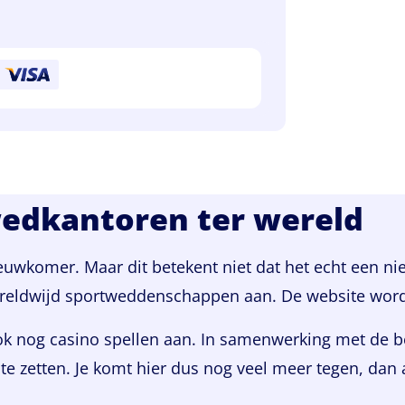
wedkantoren ter wereld
euwkomer. Maar dit betekent niet dat het echt een nie
reldwijd sportweddenschappen aan. De website wordt 
 nog casino spellen aan. In samenwerking met de be
 te zetten. Je komt hier dus nog veel meer tegen, da