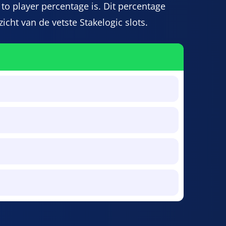
to player percentage is. Dit percentage
icht van de vetste Stakelogic slots.