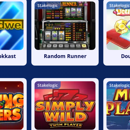
Stakelogic
Stakelogic
okkast
Random Runner
Do
Stakelogic
Stakelogic