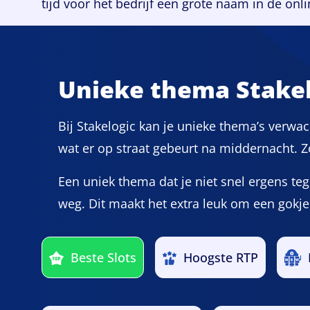
tijd voor het bedrijf een grote naam in de onli
Unieke thema Stakel
Bij Stakelogic kan je unieke thema’s verwa
wat er op straat gebeurt na middernacht. Z
Een uniek thema dat je niet snel ergens te
weg. Dit maakt het extra leuk om een gokje 
Beste Slots
Hoogste RTP