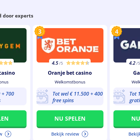
 door experts
3
4
4.5
4.2
/5
/5
casino
Oranje bet casino
Ga
onus
Welkomstbonus
Wel
0 + 700
Tot wel € 11.500 + 400
Tot 
s
free spins
grati
LEN
NU SPELEN
NU
ew
Bekijk review
Bekij