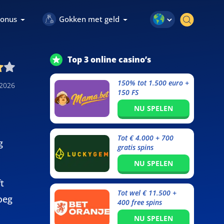
bonus
Gokken met geld
Top 3 online casino’s
150% tot 1.500 euro +
 2026
150 FS
NU SPELEN
Tot € 4.000 + 700
g
gratis spins
NU SPELEN
t
Tot wel € 11.500 +
oeg
400 free spins
NU SPELEN