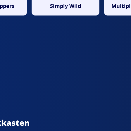
eppers
Simply Wild
Multip
kkasten