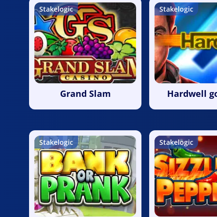
Stakelogic
Stakelogic
Grand Slam
Hardwell g
Stakelogic
Stakelogic