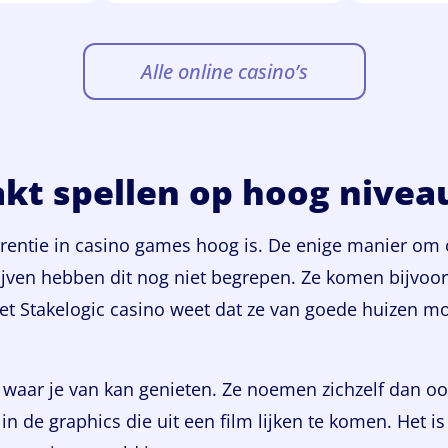
Alle online casino’s
kt spellen op hoog nivea
rentie in casino games hoog is. De enige manier om o
ijven hebben dit nog niet begrepen. Ze komen bijvoo
Het Stakelogic casino weet dat ze van goede huizen
waar je van kan genieten. Ze noemen zichzelf dan o
ug in de graphics die uit een film lijken te komen. Het 