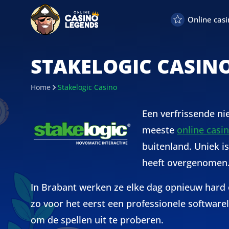
Skip to content
Online cas
STAKELOGIC CASIN
Home
Stakelogic Casino
Een verfrissende ni
meeste
online casi
buitenland. Uniek i
heeft overgenomen
In Brabant werken ze elke dag opnieuw hard 
zo voor het eerst een professionele software
om de spellen uit te proberen.