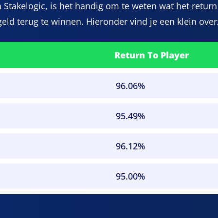
Stakelogic, is het handig om te weten wat het return 
eld terug te winnen. Hieronder vind je een klein overz
Return To Player
96.06%
95.49%
96.12%
95.00%