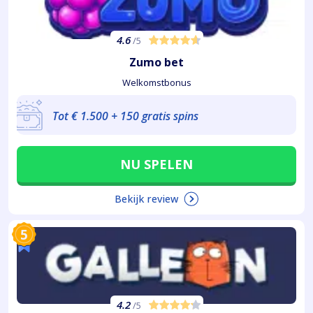
4.6
/5
Zumo bet
Welkomstbonus
Tot € 1.500 + 150 gratis spins
NU SPELEN
Bekijk review
5
4.2
/5