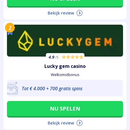
Bekijk review
2
4.9
/5
Lucky gem casino
Welkomstbonus
Tot € 4.000 + 700 gratis spins
NU SPELEN
Bekijk review