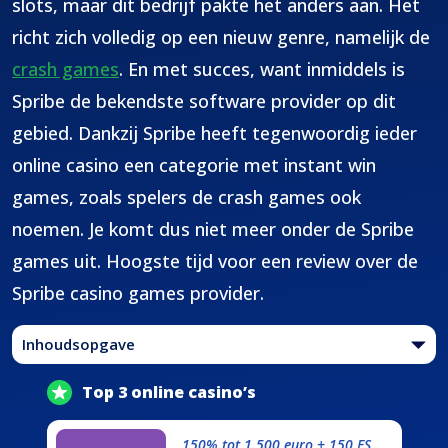
slots, maar dit bedrijf pakte het anders aan. Het
richt zich volledig op een nieuw genre, namelijk de
crash games
. En met succes, want inmiddels is
Spribe de bekendste software provider op dit
gebied. Dankzij Spribe heeft tegenwoordig ieder
online casino een categorie met instant win
games, zoals spelers de crash games ook
noemen. Je komt dus niet meer onder de Spribe
games uit. Hoogste tijd voor een review over de
Spribe casino games provider.
Inhoudsopgave
Top 3 online casino’s
150% tot 1.500 euro + 150 FS