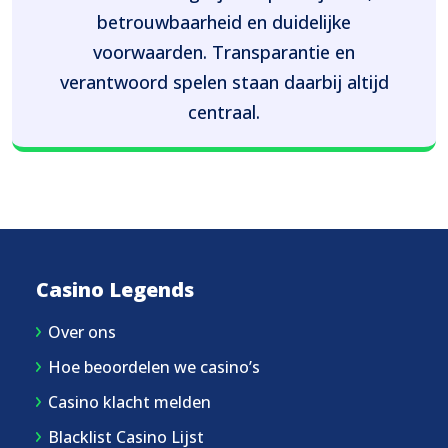
betrouwbaarheid en duidelijke
voorwaarden. Transparantie en
verantwoord spelen staan daarbij altijd
centraal.
Casino Legends
Over ons
Hoe beoordelen we casino’s
Casino klacht melden
Blacklist Casino Lijst