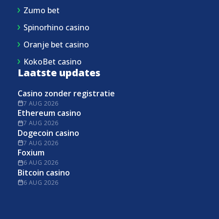
Zumo bet
Spinorhino casino
Oranje bet casino
KokoBet casino
Laatste updates
Casino zonder registratie
7 AUG 2026
Ethereum casino
7 AUG 2026
Dogecoin casino
7 AUG 2026
Foxium
6 AUG 2026
Bitcoin casino
6 AUG 2026