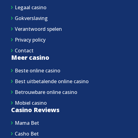
Legaal casino
Gokverslaving
Verantwoord spelen
Privacy policy
Contact
Meer casino
Beste online casino
Best uitbetalende online casino
Betrouwbare online casino
Mobiel casino
Casino Reviews
Mama Bet
Casho Bet