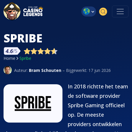
Skip to content
SPRIBE
4.6
/5
Home
Spribe
Auteur:
Bram Schouten
– Bijgewerkt: 17 jun 2026
In 2018 richtte het team
de software provider
Spribe Gaming officieel
op. De meeste
providers ontwikkelen