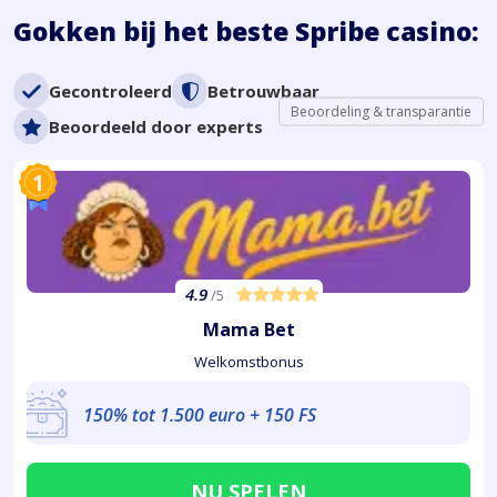
Gokken bij het beste Spribe casino:
Gecontroleerd
Betrouwbaar
Beoordeling & transparantie
Beoordeeld door experts
1
4.9
/5
Mama Bet
Welkomstbonus
150% tot 1.500 euro + 150 FS
NU SPELEN