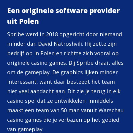
Een originele software provider
uit Polen
Spribe werd in 2018 opgericht door niemand
minder dan David Natroshvili. Hij zette zijn
bedrijf op in Polen en richtte zich vooral op
originele casino games. Bij Spribe draait alles
om de gameplay. De graphics lijken minder
interessant, want daar besteedt het team
niet veel aandacht aan. Dit zie je terug in elk
casino spel dat ze ontwikkelen. Inmiddels
maakt een team van 50 man vanuit Warschau
casino games die je verbazen op het gebied
van gameplay.