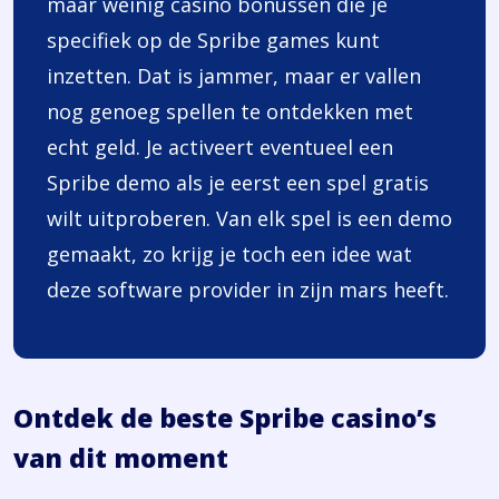
maar weinig casino bonussen die je
specifiek op de Spribe games kunt
inzetten. Dat is jammer, maar er vallen
nog genoeg spellen te ontdekken met
echt geld. Je activeert eventueel een
Spribe demo als je eerst een spel gratis
wilt uitproberen. Van elk spel is een demo
gemaakt, zo krijg je toch een idee wat
deze software provider in zijn mars heeft.
Ontdek de beste Spribe casino’s
van dit moment