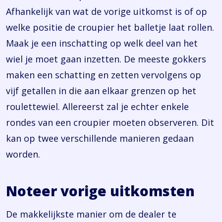
Afhankelijk van wat de vorige uitkomst is of op
welke positie de croupier het balletje laat rollen.
Maak je een inschatting op welk deel van het
wiel je moet gaan inzetten. De meeste gokkers
maken een schatting en zetten vervolgens op
vijf getallen in die aan elkaar grenzen op het
roulettewiel. Allereerst zal je echter enkele
rondes van een croupier moeten observeren. Dit
kan op twee verschillende manieren gedaan
worden.
Noteer vorige uitkomsten
De makkelijkste manier om de dealer te