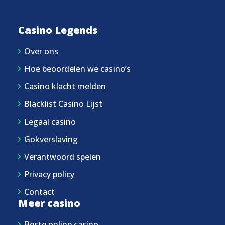
Casino Legends
Over ons
Hoe beoordelen we casino’s
Casino klacht melden
Blacklist Casino Lijst
Legaal casino
Gokverslaving
Verantwoord spelen
Privacy policy
Contact
Meer casino
Beste online casino