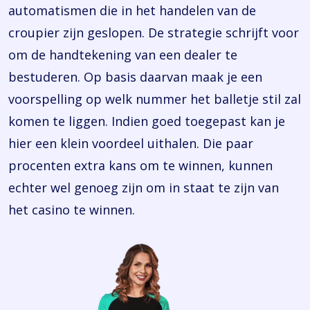
automatismen die in het handelen van de
croupier zijn geslopen. De strategie schrijft voor
om de handtekening van een dealer te
bestuderen. Op basis daarvan maak je een
voorspelling op welk nummer het balletje stil zal
komen te liggen. Indien goed toegepast kan je
hier een klein voordeel uithalen. Die paar
procenten extra kans om te winnen, kunnen
echter wel genoeg zijn om in staat te zijn van
het casino te winnen.