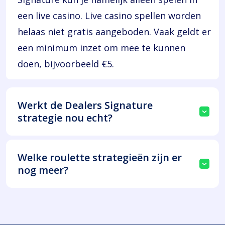
een live casino. Live casino spellen worden
helaas niet gratis aangeboden. Vaak geldt er
een minimum inzet om mee te kunnen
doen, bijvoorbeeld €5.
Werkt de Dealers Signature
strategie nou echt?
Welke roulette strategieën zijn er
nog meer?