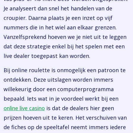
Je analyseert dan snel het handelen van de
croupier. Daarna plaats je een inzet op vijf
nummers die in het wiel aan elkaar grenzen.
Vanzelfsprekend hoeven we je niet uit te leggen
dat deze strategie enkel bij het spelen met een
live dealer toegepast kan worden.
Bij online roulette is onmogelijk een patroon te
ontdekken. Deze uitslagen worden immers
willekeurig door een computerprogramma
bepaald. Iets wat in je voordeel werkt bij een
online live casino
is dat de dealers hier geen
prijzen hoeven uit te keren. Het verschuiven van
de fiches op de speeltafel neemt immers iedere