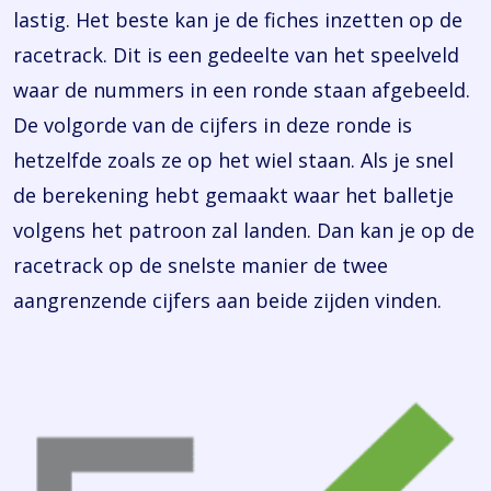
lastig. Het beste kan je de fiches inzetten op de
racetrack. Dit is een gedeelte van het speelveld
waar de nummers in een ronde staan afgebeeld.
De volgorde van de cijfers in deze ronde is
hetzelfde zoals ze op het wiel staan. Als je snel
de berekening hebt gemaakt waar het balletje
volgens het patroon zal landen. Dan kan je op de
racetrack op de snelste manier de twee
aangrenzende cijfers aan beide zijden vinden.