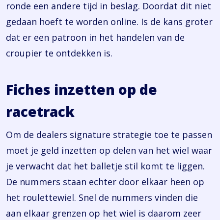
ronde een andere tijd in beslag. Doordat dit niet
gedaan hoeft te worden online. Is de kans groter
dat er een patroon in het handelen van de
croupier te ontdekken is.
Fiches inzetten op de
racetrack
Om de dealers signature strategie toe te passen
moet je geld inzetten op delen van het wiel waar
je verwacht dat het balletje stil komt te liggen.
De nummers staan echter door elkaar heen op
het roulettewiel. Snel de nummers vinden die
aan elkaar grenzen op het wiel is daarom zeer