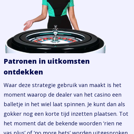
Patronen in uitkomsten
ontdekken
Waar deze strategie gebruik van maakt is het
moment waarop de dealer van het casino een
balletje in het wiel laat spinnen. Je kunt dan als
gokker nog een korte tijd inzetten plaatsen. Tot
het moment dat de bekende woorden ‘rien ne
vas plus’ of ‘no more bets’ worden uitgesproken.