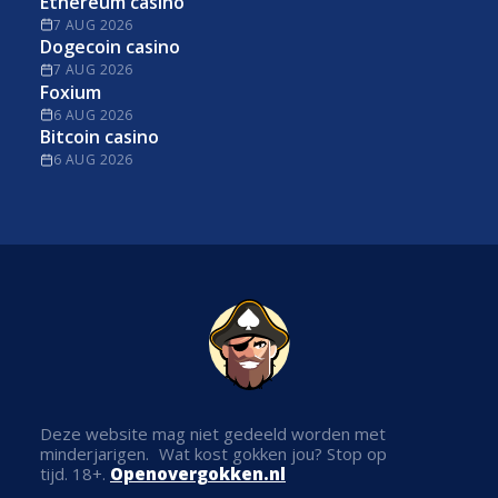
Ethereum casino
7 AUG 2026
Dogecoin casino
7 AUG 2026
Foxium
6 AUG 2026
Bitcoin casino
6 AUG 2026
Deze website mag niet gedeeld worden met
minderjarigen. Wat kost gokken jou? Stop op
tijd. 18+.
Openovergokken.nl