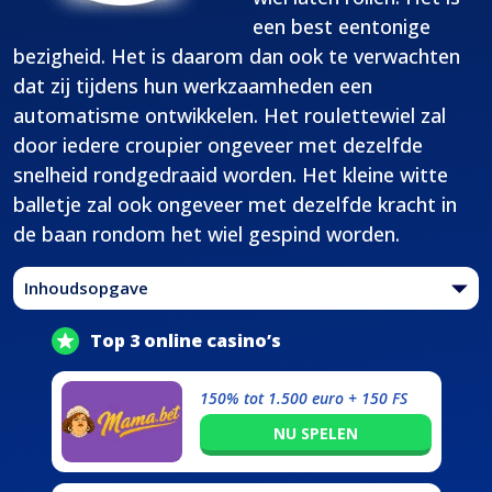
een best eentonige
bezigheid. Het is daarom dan ook te verwachten
dat zij tijdens hun werkzaamheden een
automatisme ontwikkelen. Het roulettewiel zal
door iedere croupier ongeveer met dezelfde
snelheid rondgedraaid worden. Het kleine witte
balletje zal ook ongeveer met dezelfde kracht in
de baan rondom het wiel gespind worden.
Inhoudsopgave
Top 3 online casino’s
150% tot 1.500 euro + 150 FS
NU SPELEN