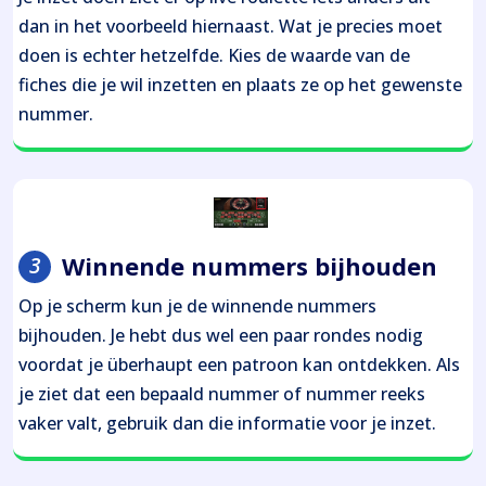
dan in het voorbeeld hiernaast. Wat je precies moet
doen is echter hetzelfde. Kies de waarde van de
fiches die je wil inzetten en plaats ze op het gewenste
nummer.
Winnende nummers bijhouden
Op je scherm kun je de winnende nummers
bijhouden. Je hebt dus wel een paar rondes nodig
voordat je überhaupt een patroon kan ontdekken. Als
je ziet dat een bepaald nummer of nummer reeks
vaker valt, gebruik dan die informatie voor je inzet.