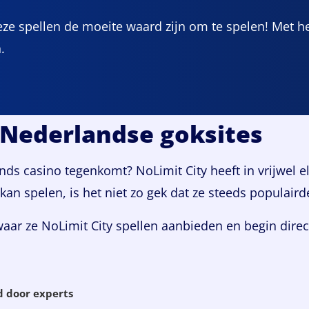
 spellen de moeite waard zijn om te spelen! Met he
.
j Nederlandse goksites
lands casino tegenkomt? NoLimit City heeft in vrijwel 
kan spelen, is het niet zo gek dat ze steeds populair
 waar ze NoLimit City spellen aanbieden en begin dire
 door experts