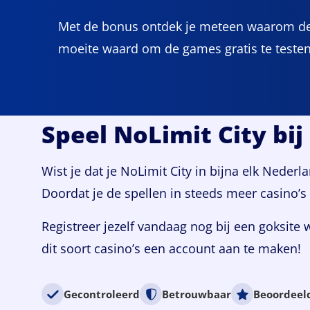
Met de bonus ontdek je meteen waarom deze
moeite waard om de games gratis te testen
Speel NoLimit City bi
Wist je dat je NoLimit City in bijna elk Neder
Doordat je de spellen in steeds meer casino’s 
Registreer jezelf vandaag nog bij een goksite
dit soort casino’s een account aan te maken!
Gecontroleerd
Betrouwbaar
Beoordeeld