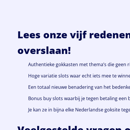
Lees onze vijf redene
overslaan!
Authentieke gokkasten met thema’s die geen rip
Hoge variatie slots waar echt iets mee te winne
Een totaal nieuwe benadering van het bedenke
Bonus buy slots waarbij je tegen betaling een 
Je kan ze in bijna elke Nederlandse goksite t
Veelgestelde vragen o