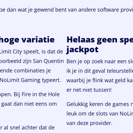
 dan wat je gewend bent van andere software provid
hoge variatie
Helaas geen sp
jackpot
imit City speelt, is dat de
oorbeeld zijn San Quentin
Ben je op zoek naar een s
nnende combinaties je
ik je in dit geval teleurst
t NoLimit Gaming typeert.
waarbij je flink wat geld 
er net niet tussen!
pen. Bij Fire in the Hole
t gaat dan niet eens om
Gelukkig keren de games n
leuk om de slots van NoLimi
van deze provider.
 al snel achter dat de