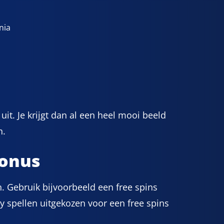
nia
uit. Je krijgt dan al een heel mooi beeld
n.
bonus
en. Gebruik bijvoorbeeld een free spins
 spellen uitgekozen voor een free spins