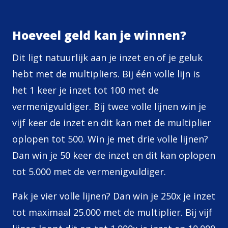
Hoeveel geld kan je winnen?
Dit ligt natuurlijk aan je inzet en of je geluk
hebt met de multipliers. Bij één volle lijn is
het 1 keer je inzet tot 100 met de
vermenigvuldiger. Bij twee volle lijnen win je
vijf keer de inzet en dit kan met de multiplier
oplopen tot 500. Win je met drie volle lijnen?
Dan win je 50 keer de inzet en dit kan oplopen
tot 5.000 met de vermenigvuldiger.
Pak je vier volle lijnen? Dan win je 250x je inzet
tot maximaal 25.000 met de multiplier. Bij vijf