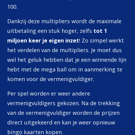
100.
Dankzij deze multipliers wordt de maximale
uitbetaling een stuk hoger, zelfs
tot 1
miljoen keer je eigen inzet
! Zo simpel werkt
het verdelen van de multipliers. Je moet dus
wel het geluk hebben dat je een winnende lijn
hebt met de mega ball om in aanmerking te
komen voor de vermenigvuldiger.
Per spel worden er weer andere
vermenigvuldigers gekozen. Na de trekking
van de vermenigvuldiger worden de prijzen
direct uitgekeerd en kan je weer opnieuw
bingo kaarten kopen.