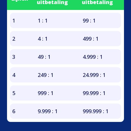
uitbetaling
uitbetaling
1
1 : 1
99 : 1
2
4 : 1
499 : 1
3
49 : 1
4.999 : 1
4
249 : 1
24.999 : 1
5
999 : 1
99.999 : 1
6
9.999 : 1
999.999 : 1