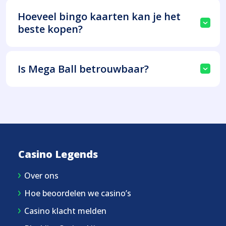
Hoeveel bingo kaarten kan je het
beste kopen?
Is Mega Ball betrouwbaar?
Casino Legends
Over ons
Hoe beoordelen we casino’s
Casino klacht melden