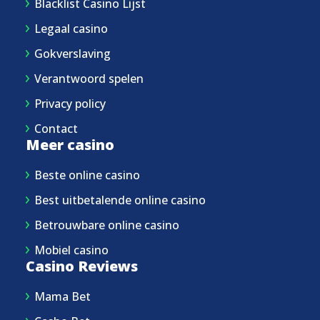
Blacklist Casino Lijst
Legaal casino
Gokverslaving
Verantwoord spelen
Privacy policy
Contact
Meer casino
Beste online casino
Best uitbetalende online casino
Betrouwbare online casino
Mobiel casino
Casino Reviews
Mama Bet