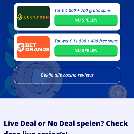
Tot € 4.000 + 700 gratis spins
NU SPELEN
Tot wel € 11.500 + 400 free spins
NU SPELEN
Bekijk alle casino reviews
Live Deal or No Deal spelen? Check