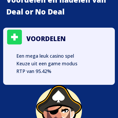
Deal or No Deal
VOORDELEN
Een mega leuk casino spel
Keuze uit een game modus
RTP van 95.42%