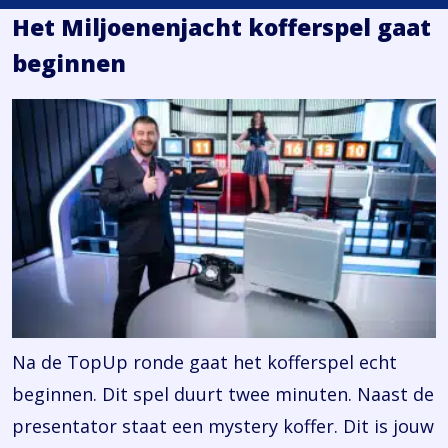
Het Miljoenenjacht kofferspel gaat
beginnen
Na de TopUp ronde gaat het kofferspel echt
beginnen. Dit spel duurt twee minuten. Naast de
presentator staat een mystery koffer. Dit is jouw