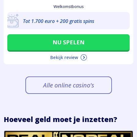
Welkomstbonus
Tot 1.700 euro + 200 gratis spins
NU SPELEN
Bekijk review
Alle online casino’s
Hoeveel geld moet je inzetten?