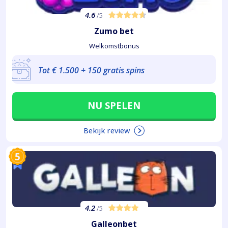
4.6
/5
Zumo bet
Welkomstbonus
Tot € 1.500 + 150 gratis spins
NU SPELEN
Bekijk review
5
4.2
/5
Galleonbet