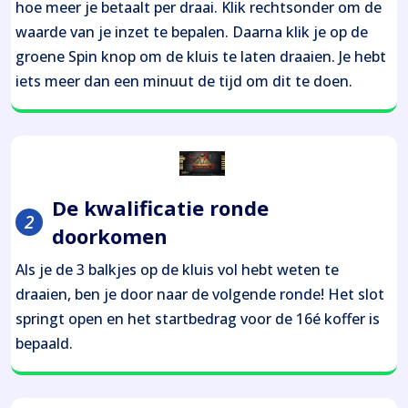
hoe meer je betaalt per draai. Klik rechtsonder om de
waarde van je inzet te bepalen. Daarna klik je op de
groene Spin knop om de kluis te laten draaien. Je hebt
iets meer dan een minuut de tijd om dit te doen.
De kwalificatie ronde
doorkomen
Als je de 3 balkjes op de kluis vol hebt weten te
draaien, ben je door naar de volgende ronde! Het slot
springt open en het startbedrag voor de 16é koffer is
bepaald.