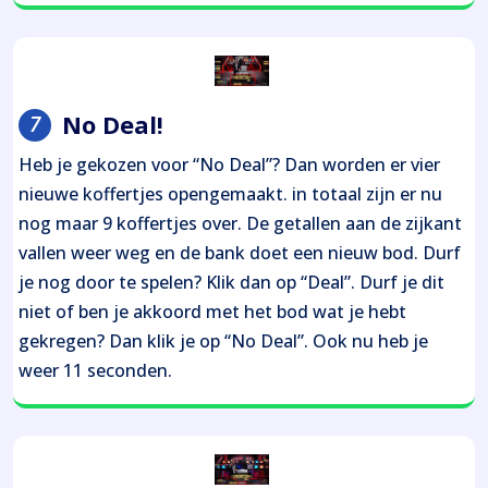
No Deal!
Heb je gekozen voor “No Deal”? Dan worden er vier
nieuwe koffertjes opengemaakt. in totaal zijn er nu
nog maar 9 koffertjes over. De getallen aan de zijkant
vallen weer weg en de bank doet een nieuw bod. Durf
je nog door te spelen? Klik dan op “Deal”. Durf je dit
niet of ben je akkoord met het bod wat je hebt
gekregen? Dan klik je op “No Deal”. Ook nu heb je
weer 11 seconden.