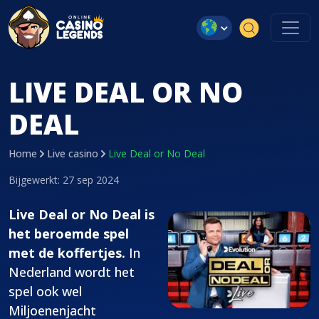
Skip to content
LIVE DEAL OR NO
DEAL
Home
Live casino
Live Deal or No Deal
Bijgewerkt: 27 sep 2024
Live Deal or No Deal is
het beroemde spel
met de koffertjes.
In
Nederland wordt het
spel ook wel
Miljoenenjacht