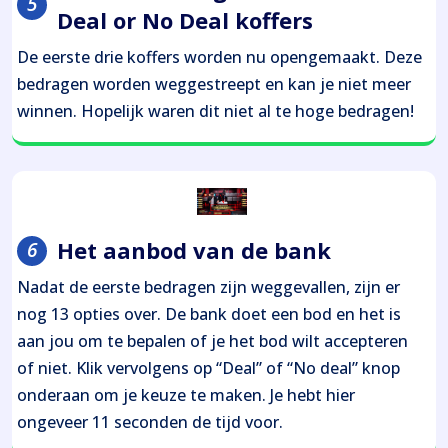
Deal or No Deal koffers
De eerste drie koffers worden nu opengemaakt. Deze
bedragen worden weggestreept en kan je niet meer
winnen. Hopelijk waren dit niet al te hoge bedragen!
Het aanbod van de bank
Nadat de eerste bedragen zijn weggevallen, zijn er
nog 13 opties over. De bank doet een bod en het is
aan jou om te bepalen of je het bod wilt accepteren
of niet. Klik vervolgens op “Deal” of “No deal” knop
onderaan om je keuze te maken. Je hebt hier
ongeveer 11 seconden de tijd voor.