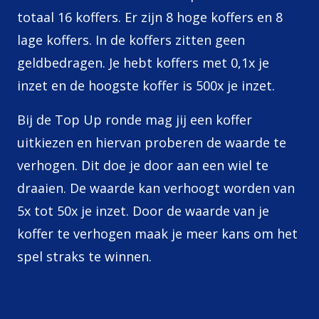
totaal 16 koffers. Er zijn 8 hoge koffers en 8
lage koffers. In de koffers zitten geen
geldbedragen. Je hebt koffers met 0,1x je
inzet en de hoogste koffer is 500x je inzet.
Bij de Top Up ronde mag jij een koffer
uitkiezen en hiervan proberen de waarde te
verhogen. Dit doe je door aan een wiel te
draaien. De waarde kan verhoogt worden van
5x tot 50x je inzet. Door de waarde van je
koffer te verhogen maak je meer kans om het
spel straks te winnen.