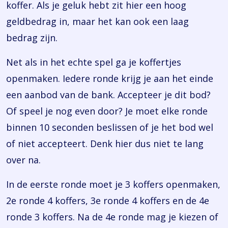
koffer. Als je geluk hebt zit hier een hoog
geldbedrag in, maar het kan ook een laag
bedrag zijn.
Net als in het echte spel ga je koffertjes
openmaken. Iedere ronde krijg je aan het einde
een aanbod van de bank. Accepteer je dit bod?
Of speel je nog even door? Je moet elke ronde
binnen 10 seconden beslissen of je het bod wel
of niet accepteert. Denk hier dus niet te lang
over na.
In de eerste ronde moet je 3 koffers openmaken,
2e ronde 4 koffers, 3e ronde 4 koffers en de 4e
ronde 3 koffers. Na de 4e ronde mag je kiezen of