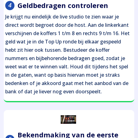
Geldbedragen controleren
Je krijgt nu eindelijk de live studio te zien waar je
direct wordt begroet door de host. Aan de linkerkant
verschijnen de koffers 1 t/m 8 en rechts 9 t/m 16. Het
geld wat je in de Top Up ronde bij elkaar gespeeld
hebt zit hier ook tussen. Bestudeer de koffer
nummers en bijbehorende bedragen goed, zodat je
weet wat er te winnen valt. Houd dit tijdens het spel
in de gaten, want op basis hiervan moet je straks
bedenken of je akkoord gaat met het aanbod van de
bank of dat je liever nog even doorspeelt.
Bekendmaking van de eerste