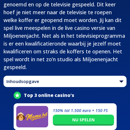
genoemd en op de televisie gespeeld. Dit keer
hoef je niet meer naar de televisie te roepen
welke koffer er geopend moet worden. Jij kan dit
spel live meespelen in de live casino versie van
Miljoenenjacht. Net als in het televisieprogramma
is er een kwalificatieronde waarbij je jezelf moet
kwalificeren om straks de koffers te openen. Het
spel wordt in net zo’n studio als Miljoenenjacht
gespeeld.
Inhoudsopgave
Top 3 online casino’s
150% tot 1.500 euro + 150 FS
NU SPELEN