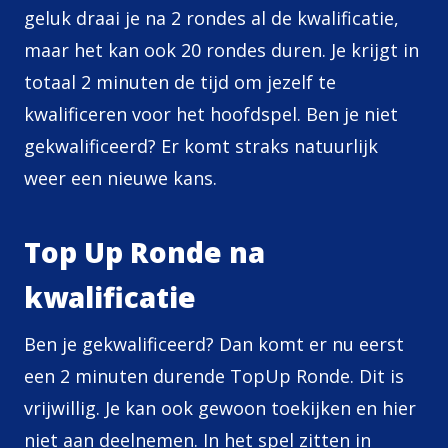
geluk draai je na 2 rondes al de kwalificatie,
maar het kan ook 20 rondes duren. Je krijgt in
totaal 2 minuten de tijd om jezelf te
kwalificeren voor het hoofdspel. Ben je niet
gekwalificeerd? Er komt straks natuurlijk
weer een nieuwe kans.
Top Up Ronde na
kwalificatie
Ben je gekwalificeerd? Dan komt er nu eerst
een 2 minuten durende TopUp Ronde. Dit is
vrijwillig. Je kan ook gewoon toekijken en hier
niet aan deelnemen. In het spel zitten in