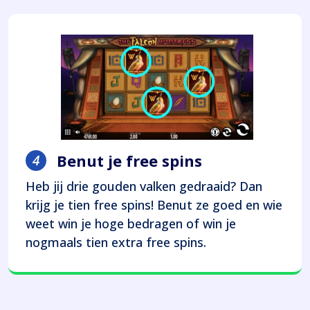
Benut je free spins
Heb jij drie gouden valken gedraaid? Dan
krijg je tien free spins! Benut ze goed en wie
weet win je hoge bedragen of win je
nogmaals tien extra free spins.