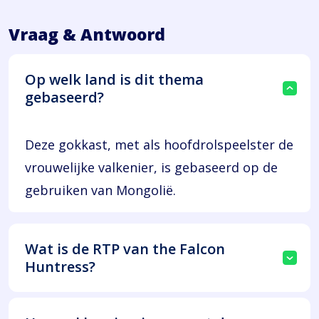
Vraag & Antwoord
Op welk land is dit thema
gebaseerd?
Deze gokkast, met als hoofdrolspeelster de
vrouwelijke valkenier, is gebaseerd op de
gebruiken van Mongolië.
Wat is de RTP van the Falcon
Huntress?