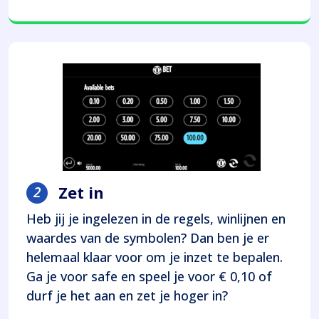
Zet in
Heb jij je ingelezen in de regels, winlijnen en
waardes van de symbolen? Dan ben je er
helemaal klaar voor om je inzet te bepalen.
Ga je voor safe en speel je voor € 0,10 of
durf je het aan en zet je hoger in?