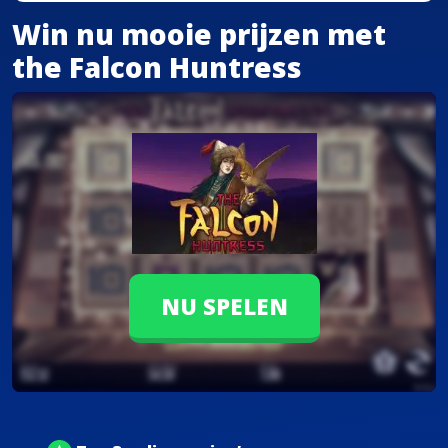
Win nu mooie prijzen met
the Falcon Huntress
NU SPELEN