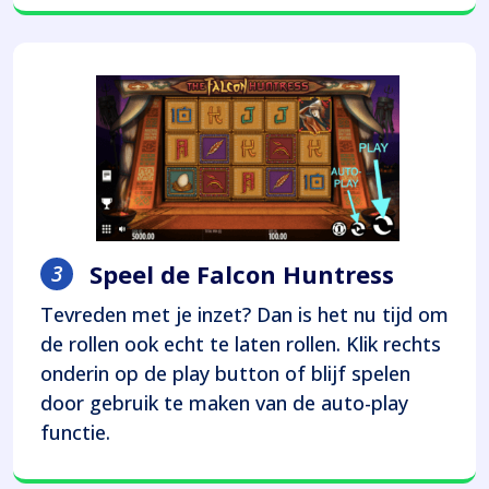
Speel de Falcon Huntress
Tevreden met je inzet? Dan is het nu tijd om
de rollen ook echt te laten rollen. Klik rechts
onderin op de play button of blijf spelen
door gebruik te maken van de auto-play
functie.