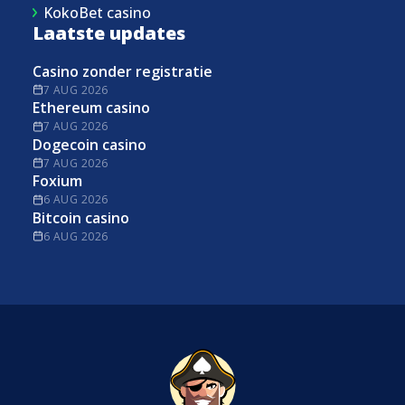
KokoBet casino
Laatste updates
Casino zonder registratie
7 AUG 2026
Ethereum casino
7 AUG 2026
Dogecoin casino
7 AUG 2026
Foxium
6 AUG 2026
Bitcoin casino
6 AUG 2026