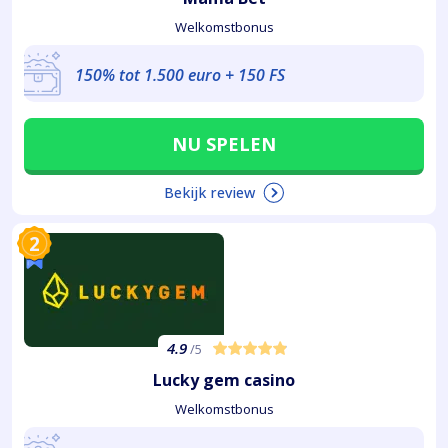
Welkomstbonus
150% tot 1.500 euro + 150 FS
NU SPELEN
Bekijk review
2
4.9
/5
Lucky gem casino
Welkomstbonus