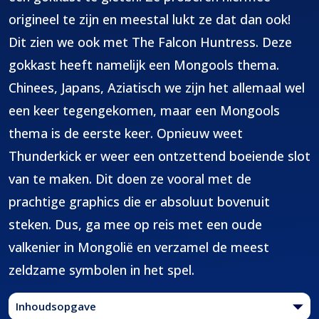
origineel te zijn en meestal lukt ze dat dan ook!
Dit zien we ook met The Falcon Huntress. Deze
gokkast heeft namelijk een Mongools thema.
Chinees, Japans, Aziatisch we zijn het allemaal wel
een keer tegengekomen, maar een Mongools
thema is de eerste keer. Opnieuw weet
Thunderkick er weer een ontzettend boeiende slot
van te maken. Dit doen ze vooral met de
prachtige graphics die er absoluut bovenuit
steken. Dus, ga mee op reis met een oude
valkenier in Mongolië en verzamel de meest
zeldzame symbolen in het spel.
Inhoudsopgave