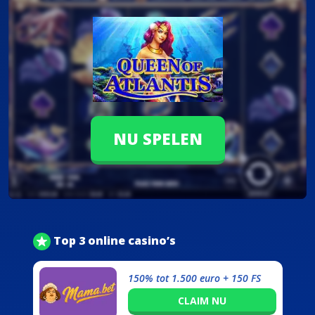
NU SPELEN
Top 3 online casino’s
150% tot 1.500 euro + 150 FS
CLAIM NU