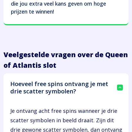
die jou extra veel kans geven om hoge
prijzen te winnen!
Veelgestelde vragen over de Queen
of Atlantis slot
Hoeveel free spins ontvang je met
drie scatter symbolen?
Je ontvang acht free spins wanneer je drie
scatter symbolen in beeld draait. Zijn dit
drie gewone scatter symbolen, dan ontvang