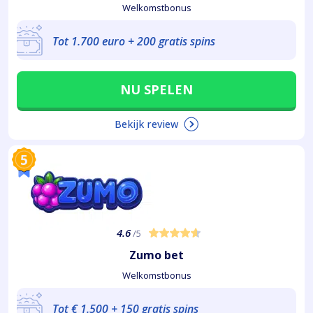
Welkomstbonus
Tot 1.700 euro + 200 gratis spins
NU SPELEN
Bekijk review
5
4.6
/5
Zumo bet
Welkomstbonus
Tot € 1.500 + 150 gratis spins