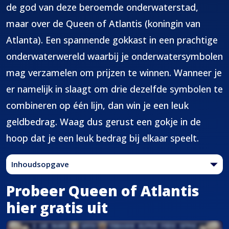
de god van deze beroemde onderwaterstad,
maar over de Queen of Atlantis (koningin van
Atlanta). Een spannende gokkast in een prachtige
onderwaterwereld waarbij je onderwatersymbolen
mag verzamelen om prijzen te winnen. Wanneer je
er namelijk in slaagt om drie dezelfde symbolen te
combineren op één lijn, dan win je een leuk
geldbedrag. Waag dus gerust een gokje in de
hoop dat je een leuk bedrag bij elkaar speelt.
Inhoudsopgave
Probeer Queen of Atlantis
hier gratis uit