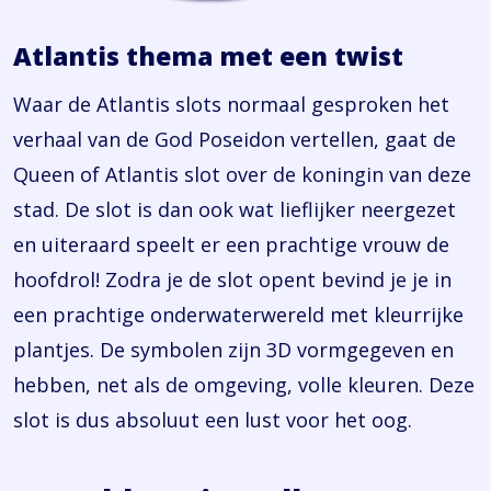
Atlantis thema met een twist
Waar de Atlantis slots normaal gesproken het
verhaal van de God Poseidon vertellen, gaat de
Queen of Atlantis slot over de koningin van deze
stad. De slot is dan ook wat lieflijker neergezet
en uiteraard speelt er een prachtige vrouw de
hoofdrol! Zodra je de slot opent bevind je je in
een prachtige onderwaterwereld met kleurrijke
plantjes. De symbolen zijn 3D vormgegeven en
hebben, net als de omgeving, volle kleuren. Deze
slot is dus absoluut een lust voor het oog.