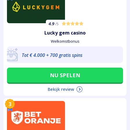
4.9
/5
Lucky gem casino
Welkomstbonus
Tot € 4.000 + 700 gratis spins
NU SPELEN
Bekijk review
3