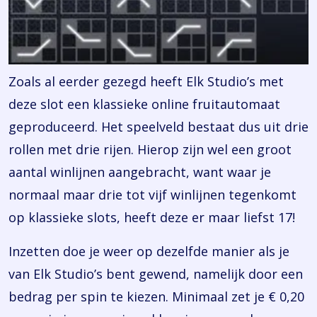
Zoals al eerder gezegd heeft Elk Studio’s met
deze slot een klassieke online fruitautomaat
geproduceerd. Het speelveld bestaat dus uit drie
rollen met drie rijen. Hierop zijn wel een groot
aantal winlijnen aangebracht, want waar je
normaal maar drie tot vijf winlijnen tegenkomt
op klassieke slots, heeft deze er maar liefst 17!
Inzetten doe je weer op dezelfde manier als je
van Elk Studio’s bent gewend, namelijk door een
bedrag per spin te kiezen. Minimaal zet je € 0,20