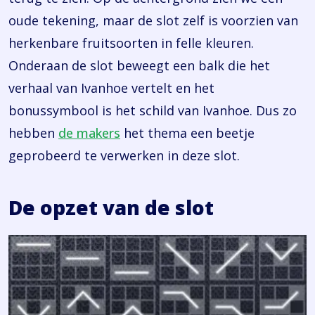
oude tekening, maar de slot zelf is voorzien van
herkenbare fruitsoorten in felle kleuren.
Onderaan de slot beweegt een balk die het
verhaal van Ivanhoe vertelt en het
bonussymbool is het schild van Ivanhoe. Dus zo
hebben
de makers
het thema een beetje
geprobeerd te verwerken in deze slot.
De opzet van de slot