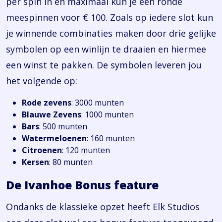
per spin in en maximaal kun je een ronde
meespinnen voor € 100. Zoals op iedere slot kun
je winnende combinaties maken door drie gelijke
symbolen op een winlijn te draaien en hiermee
een winst te pakken. De symbolen leveren jou
het volgende op:
Rode zevens
: 3000 munten
Blauwe Zevens
: 1000 munten
Bars
: 500 munten
Watermeloenen
: 160 munten
Citroenen
: 120 munten
Kersen
: 80 munten
De Ivanhoe Bonus feature
Ondanks de klassieke opzet heeft Elk Studios