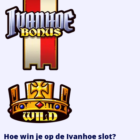
Hoe win je op de Ivanhoe slot?