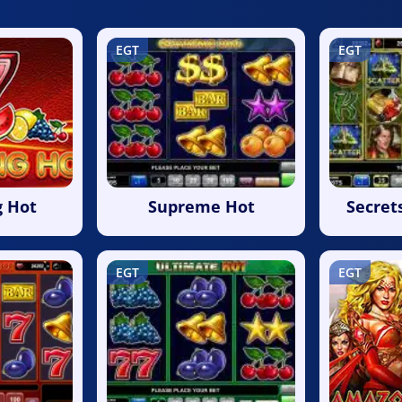
EGT
EGT
g Hot
Supreme Hot
Secret
EGT
EGT