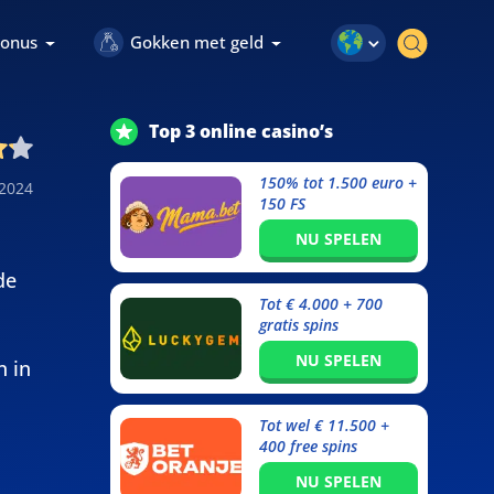
bonus
Gokken met geld
Top 3 online casino’s
150% tot 1.500 euro +
 2024
150 FS
NU SPELEN
de
Tot € 4.000 + 700
gratis spins
NU SPELEN
n in
Tot wel € 11.500 +
400 free spins
NU SPELEN