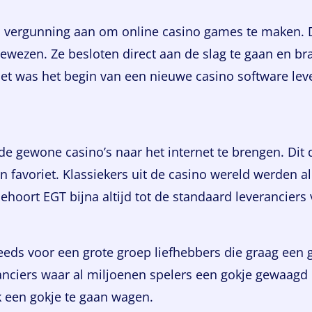
n vergunning aan om online casino games te maken. 
oegewezen. Ze besloten direct aan de slag te gaan en b
et was het begin van een nieuwe casino software lev
e gewone casino’s naar het internet te brengen. Dit
n favoriet. Klassiekers uit de casino wereld werden al
behoort EGT bijna altijd tot de standaard leveranciers
eds voor een grote groep liefhebbers die graag een 
anciers waar al miljoenen spelers een gokje gewaagd
ok een gokje te gaan wagen.