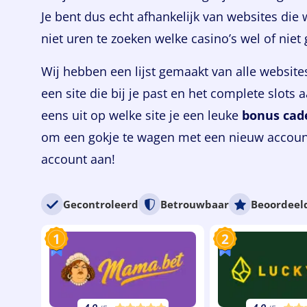
Je bent dus echt afhankelijk van websites die 
niet uren te zoeken welke casino’s wel of niet g
Wij hebben een lijst gemaakt van alle website
een site die bij je past en het complete slots
eens uit op welke site je een leuke
bonus cad
om een gokje te wagen met een nieuw account.
account aan!
Gecontroleerd
Betrouwbaar
Beoordeeld
1
2