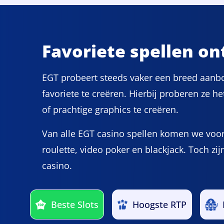
Favoriete spellen o
EGT probeert steeds vaker een breed aanbo
favoriete te creëren. Hierbij proberen ze h
of prachtige graphics te creëren.
Van alle EGT casino spellen komen we voor
roulette, video poker en blackjack. Toch zi
casino.
Beste Slots
Hoogste RTP