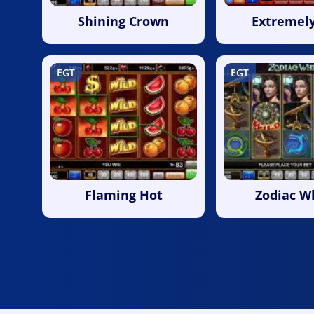
Shining Crown
Extremel
EGT
EGT
Flaming Hot
Zodiac W