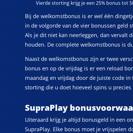
Vierde storting krijg je een 25% bonus tot 5
Bij de welkomstbonus is er wel één dinget
in de volgorde van de vier bonussen geld s
Als je dit niet kan neerleggen, dan vervalt
houden. De complete welkomstbonus is dus 
Naast de welkomstbonus zijn er twee versch
bonus en op de vrijdag is er een reload bon
maandag en vrijdag door de juiste code in t
storting die u doet hoeveel spins u precies 
SupraPlay bonusvoorwaard
Uiteraard krijg je altijd bonusgeld in een o
SupraPlay. Elke bonus moet je vrijspelen doo