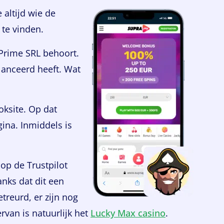
 altijd wie de
 te vinden.
aPrime SRL behoort.
lanceerd heeft. Wat
oksite. Op dat
ina. Inmiddels is
op de Trustpilot
nks dat dit een
treurd, er zijn nog
rvan is natuurlijk het
Lucky Max casino
.