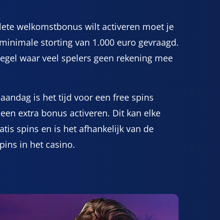
lete welkomstbonus wilt activeren moet je
 minimale storting van 1.000 euro gevraagd.
 regel waar veel spelers geen rekening mee
andag is het tijd voor een free spins
een extra bonus activeren. Dit kan elke
tis spins en is het afhankelijk van de
pins in het casino.