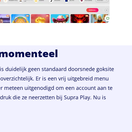
n momenteel
t is duidelijk geen standaard doorsnede goksite
erzichtelijk. Er is een vrij uitgebreid menu
ler meteen uitgenodigd om een account aan te
ndruk die ze neerzetten bij Supra Play. Nu is