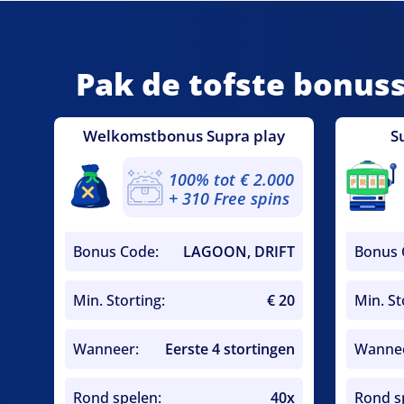
Pak de tofste bonuss
Welkomstbonus Supra play
S
100% tot € 2.000
+ 310 Free spins
Bonus Code:
LAGOON, DRIFT
Bonus 
Min. Storting:
€ 20
Min. St
Wanneer:
Eerste 4 stortingen
Wannee
Rond spelen:
40x
Rond s