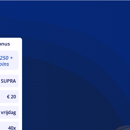
onus
 250 +
pins
SUPRA
€ 20
 vrijdag
40x