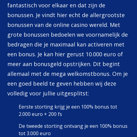
fantastisch voor elkaar en dat zijn de
bonussen. Je vindt hier echt de allergrootste
bonussen van de online casino wereld. Met
grote bonussen bedoelen we voornamelijk de
bedragen die je maximaal kan activeren met
een bonus. Je kan hier gerust 10.000 euro of
meer aan bonusgeld opstrijken. Dit begint
allemaal met de mega welkomstbonus. Om je
een goed beeld te geven hebben wij deze
volledig voor jullie uitgesplitst:
Eerste storting krijg je een 100% bonus tot
2.000 euro + 200 fs
De tweede storting ontvang je een 100% bonus
tot 3.000 euro