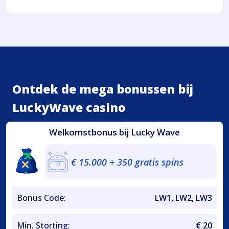
Ontdek de mega bonussen bij
LuckyWave casino
Welkomstbonus bij Lucky Wave
€ 15.000 + 350 gratis spins
Bonus Code:
LW1, LW2, LW3
Min. Storting:
€ 20