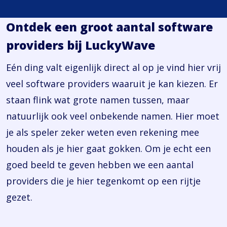
Ontdek een groot aantal software
providers bij LuckyWave
Eén ding valt eigenlijk direct al op je vind hier vrij
veel software providers waaruit je kan kiezen. Er
staan flink wat grote namen tussen, maar
natuurlijk ook veel onbekende namen. Hier moet
je als speler zeker weten even rekening mee
houden als je hier gaat gokken. Om je echt een
goed beeld te geven hebben we een aantal
providers die je hier tegenkomt op een rijtje
gezet.