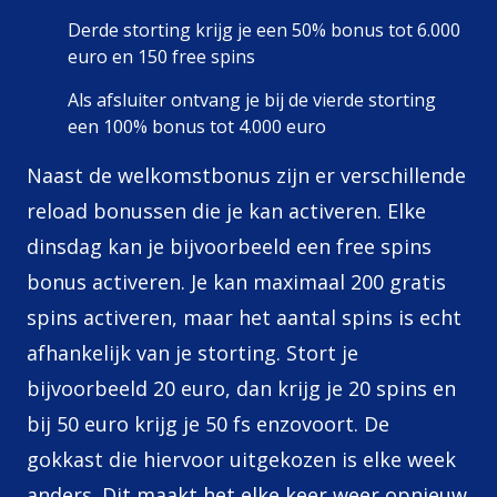
Derde storting krijg je een 50% bonus tot 6.000
euro en 150 free spins
Als afsluiter ontvang je bij de vierde storting
een 100% bonus tot 4.000 euro
Naast de welkomstbonus zijn er verschillende
reload bonussen die je kan activeren. Elke
dinsdag kan je bijvoorbeeld een free spins
bonus activeren. Je kan maximaal 200 gratis
spins activeren, maar het aantal spins is echt
afhankelijk van je storting. Stort je
bijvoorbeeld 20 euro, dan krijg je 20 spins en
bij 50 euro krijg je 50 fs enzovoort. De
gokkast die hiervoor uitgekozen is elke week
anders. Dit maakt het elke keer weer opnieuw