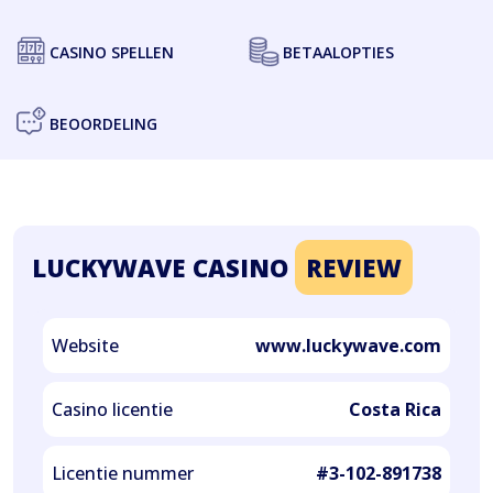
CASINO SPELLEN
BETAALOPTIES
BEOORDELING
LUCKYWAVE CASINO
REVIEW
Website
www.luckywave.com
Casino licentie
Costa Rica
Licentie nummer
#3-102-891738