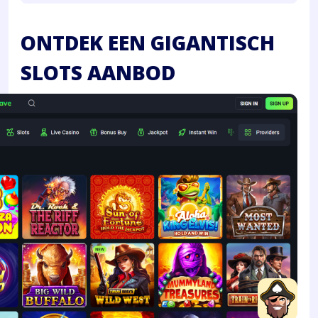
ONTDEK EEN GIGANTISCH
SLOTS AANBOD