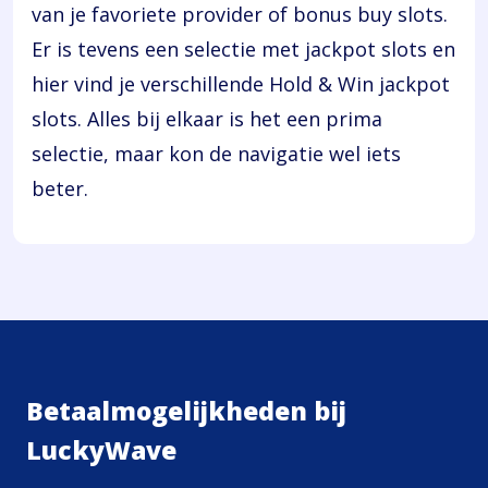
van je favoriete provider of bonus buy slots.
Er is tevens een selectie met jackpot slots en
hier vind je verschillende Hold & Win jackpot
slots. Alles bij elkaar is het een prima
selectie, maar kon de navigatie wel iets
beter.
Betaalmogelijkheden bij
LuckyWave