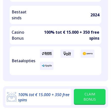
Bestaat
2024
sinds
Casino
100% tot € 15.000 + 350 free
Bonus
spins
Betaalopties
CLAIM
100% tot € 15.000 + 350 free
BONUS
spins