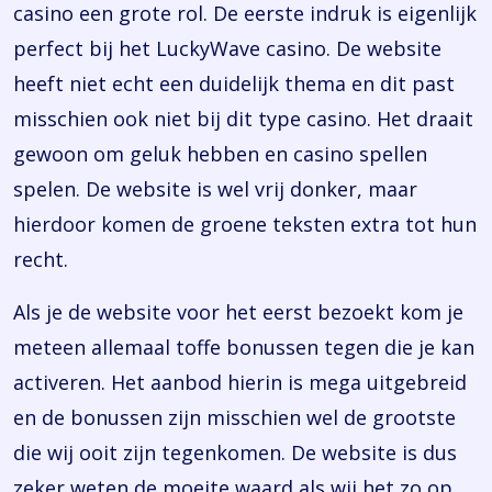
casino een grote rol. De eerste indruk is eigenlijk
perfect bij het LuckyWave casino. De website
heeft niet echt een duidelijk thema en dit past
misschien ook niet bij dit type casino. Het draait
gewoon om geluk hebben en casino spellen
spelen. De website is wel vrij donker, maar
hierdoor komen de groene teksten extra tot hun
recht.
Als je de website voor het eerst bezoekt kom je
meteen allemaal toffe bonussen tegen die je kan
activeren. Het aanbod hierin is mega uitgebreid
en de bonussen zijn misschien wel de grootste
die wij ooit zijn tegenkomen. De website is dus
zeker weten de moeite waard als wij het zo op