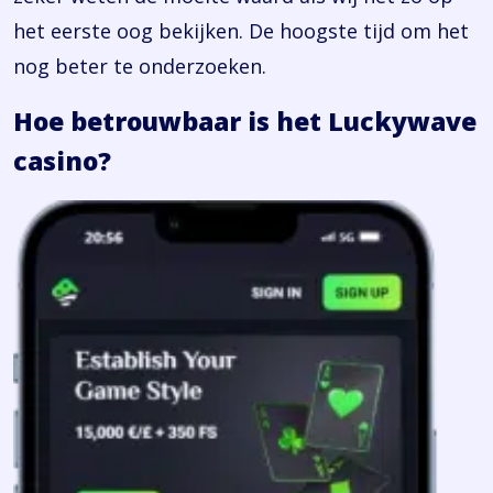
het eerste oog bekijken. De hoogste tijd om het
nog beter te onderzoeken.
Hoe betrouwbaar is het Luckywave
casino?