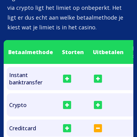
via crypto ligt het limiet op onbeperkt. Het
ligt er dus echt aan welke betaalmethode je
kiest wat je limiet is in het casino.
M
Betaalmethode
Storten
Uitbetalen
s
Instant
€
banktransfer
Crypto
€
Creditcard
€