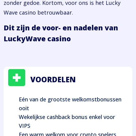
zonder gedoe. Kortom, voor ons is het Lucky
Wave casino betrouwbaar.
Dit zijn de voor- en nadelen van
LuckyWave casino
VOORDELEN
Eén van de grootste welkomstbonussen
ooit
Wekelijkse cashback bonus enkel voor
VIPS
Een warm welkom voor crypto spelers