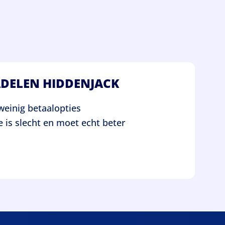
DELEN HIDDENJACK
 weinig betaalopties
e is slecht en moet echt beter