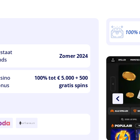
100% t
staat
Zomer 2024
nds
sino
100% tot € 5.000 + 500
onus
gratis spins