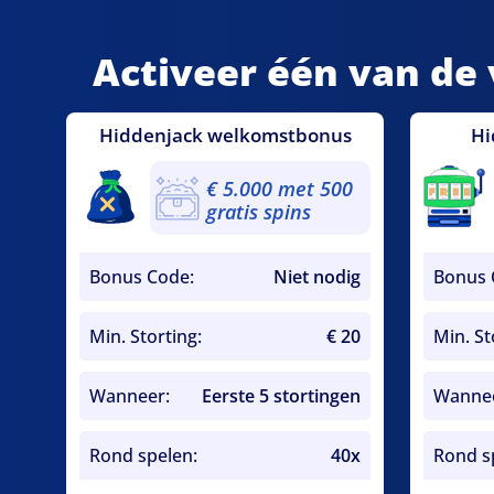
Activeer één van de 
Hiddenjack welkomstbonus
Hi
€ 5.000 met 500
gratis spins
Bonus Code:
Niet nodig
Bonus 
Min. Storting:
€ 20
Min. St
Wanneer:
Eerste 5 stortingen
Wannee
Rond spelen:
40x
Rond s