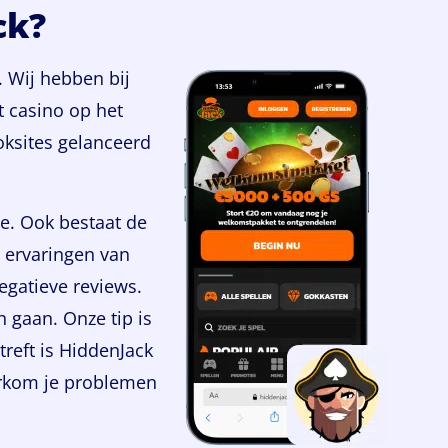
ck?
. Wij hebben bij
t casino op het
oksites gelanceerd
ie. Ook bestaat de
e ervaringen van
egatieve reviews.
 gaan. Onze tip is
treft is HiddenJack
oorkom je problemen