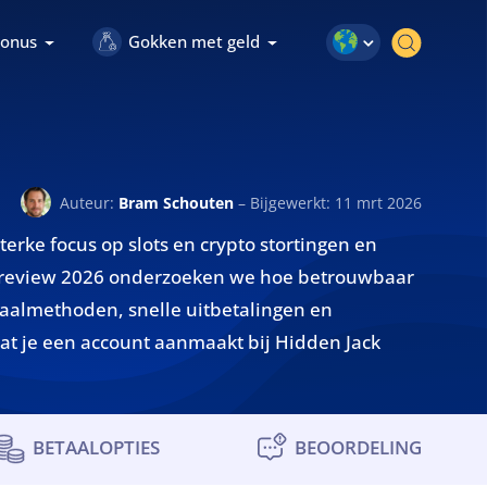
bonus
Gokken met geld
Auteur:
Bram Schouten
– Bijgewerkt: 11 mrt 2026
terke focus op slots en crypto stortingen en
no review 2026 onderzoeken we hoe betrouwbaar
aalmethoden, snelle uitbetalingen en
dat je een account aanmaakt bij Hidden Jack
BETAALOPTIES
BEOORDELING