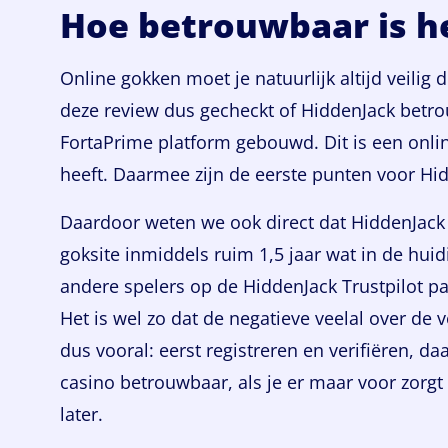
Hoe betrouwbaar is he
Online gokken moet je natuurlijk altijd veilig
deze review dus gecheckt of HiddenJack betrou
FortaPrime platform gebouwd. Dit is een onli
heeft. Daarmee zijn de eerste punten voor Hid
Daardoor weten we ook direct dat HiddenJac
goksite inmiddels ruim 1,5 jaar wat in de huid
andere spelers op de HiddenJack Trustpilot pag
Het is wel zo dat de negatieve veelal over de
dus vooral: eerst registreren en verifiëren, d
casino betrouwbaar, als je er maar voor zorg
later.