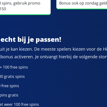
0 spins, gebruik promo
Bonus ook op zondag geld
S150
echt bij je passen!
it je kan kiezen. De meeste spelers kiezen voor de Hi
tbonus activeren. Je ontvangt hierbij de volgende sto
+ 100 free spins
0 gratis spins
 free spins
pins gratis
et weer 100 free spins