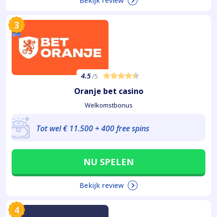
Bekijk review
3
4.5
/5
Oranje bet casino
Welkomstbonus
Tot wel € 11.500 + 400 free spins
NU SPELEN
Bekijk review
4