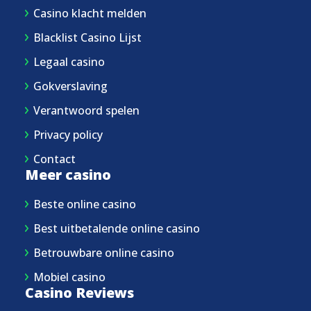
Casino klacht melden
Blacklist Casino Lijst
Legaal casino
Gokverslaving
Verantwoord spelen
Privacy policy
Contact
Meer casino
Beste online casino
Best uitbetalende online casino
Betrouwbare online casino
Mobiel casino
Casino Reviews