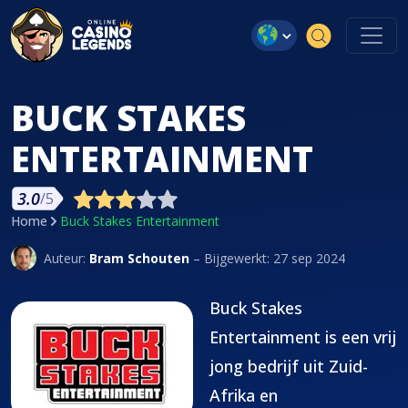
Skip to content
BUCK STAKES
ENTERTAINMENT
3.0
/5
Home
Buck Stakes Entertainment
Auteur:
Bram Schouten
– Bijgewerkt: 27 sep 2024
Buck Stakes
Entertainment is een vrij
jong bedrijf uit Zuid-
Afrika en