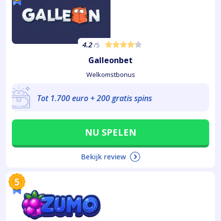
4.2
/5
Galleonbet
Welkomstbonus
Tot 1.700 euro + 200 gratis spins
NU SPELEN
Bekijk review
5