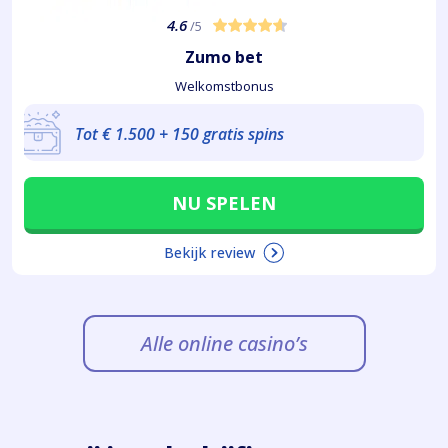
4.6
/5
Zumo bet
Welkomstbonus
Tot € 1.500 + 150 gratis spins
NU SPELEN
Bekijk review
Alle online casino’s