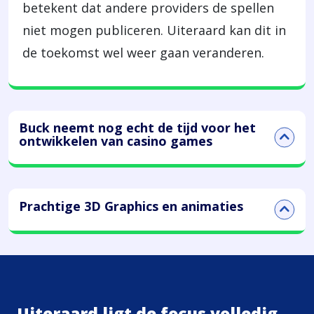
betekent dat andere providers de spellen
niet mogen publiceren. Uiteraard kan dit in
de toekomst wel weer gaan veranderen.
Buck neemt nog echt de tijd voor het
ontwikkelen van casino games
Prachtige 3D Graphics en animaties
Uiteraard ligt de focus volledig