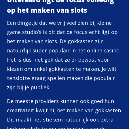
op het maken van slots
Een dingetje dat we vrij veel zien bij kleine
game studio’s is dit dat de focus echt ligt op
het maken van slots. De gokkasten zijn
natuurlijk super populair in het online casino.
Het is dus niet gek dat ze er bewust voor
kiezen om enkel gokkasten te maken. Je wilt
tenslotte graag spellen maken die populair
zijn bij je publiek.
De meeste providers kunnen ook goed hun
creativiteit kwijt bij het maken van gokkasten.
Dit maakt het stiekem natuurlijk ook extra
leuk om slots te maken in plaats van de