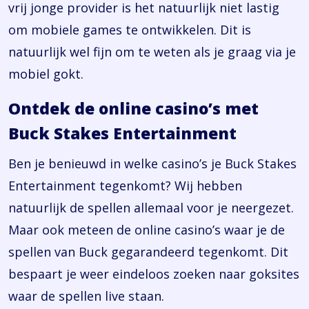
vrij jonge provider is het natuurlijk niet lastig
om mobiele games te ontwikkelen. Dit is
natuurlijk wel fijn om te weten als je graag via je
mobiel gokt.
Ontdek de online casino’s met
Buck Stakes Entertainment
Ben je benieuwd in welke casino’s je Buck Stakes
Entertainment tegenkomt? Wij hebben
natuurlijk de spellen allemaal voor je neergezet.
Maar ook meteen de online casino’s waar je de
spellen van Buck gegarandeerd tegenkomt. Dit
bespaart je weer eindeloos zoeken naar goksites
waar de spellen live staan.