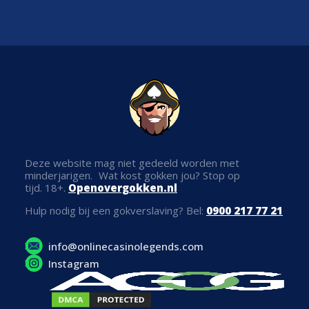
Deze website mag niet gedeeld worden met
minderjarigen. Wat kost gokken jou? Stop op
tijd. 18+.
Openovergokken.nl
Hulp nodig bij een gokverslaving? Bel:
0900 217 77 21
info@onlinecasinolegends.com
Instagram