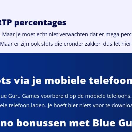
RTP percentages
. Maar je moet echt niet verwachten dat er mega pe
aar er zijn ook slots die eronder zakken dus let hier
ots via je mobiele telefoo
lue Guru Games voorbereid op de mobiele telefoons. 
le telefoon laden. Je hoeft hier niets voor te downlo
sino bonussen met Blue G