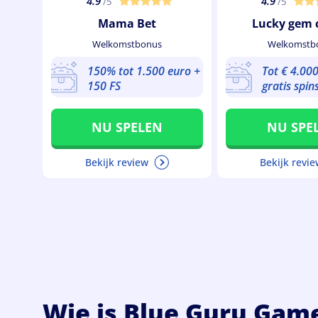
4.9
4.9
/5
/5
Mama Bet
Lucky gem 
Welkomstbonus
Welkomstb
150% tot 1.500 euro +
Tot € 4.00
150 FS
gratis spin
NU SPELEN
NU SPE
Bekijk review
Bekijk revi
Wie is Blue Guru Gam