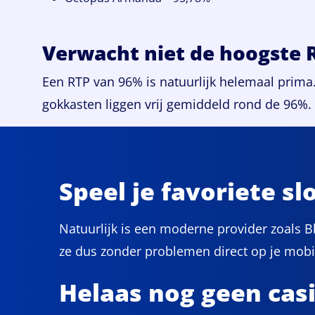
Verwacht niet de hoogste 
Een RTP van 96% is natuurlijk helemaal prima
gokkasten liggen vrij gemiddeld rond de 96%. M
Speel je favoriete sl
Natuurlijk is een moderne provider zoals B
ze dus zonder problemen direct op je mobie
Helaas nog geen ca