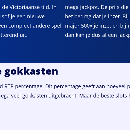
 de Victoriaanse tijd. In
mega jackpot. De prijs die 
lsof je een nieuwe
het bedrag dat je inzet. Bij
een compleet andere spel,
major 500x je inzet en bij 
tterend uit.
dan kan je dus al een jack
de gokkasten
RTP percentage. Dit percentage geeft aan hoeveel p
ega veel gokkasten uitgebracht. Maar de beste slots h