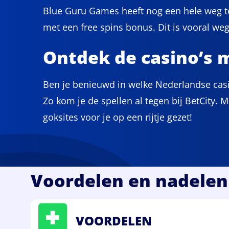
Blue Guru Games heeft nog een hele weg te
met een free spins bonus. Dit is vooral we
Ontdek de casino’s 
Ben je benieuwd in welke Nederlandse casin
Zo kom je de spellen al tegen bij BetCity. 
goksites voor je op een rijtje gezet!
Voordelen en nadele
VOORDELEN