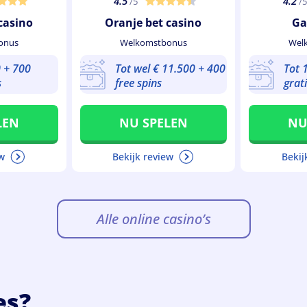
4.5
4.2
/5
/5
casino
Oranje bet casino
Ga
onus
Welkomstbonus
Wel
0 + 700
Tot wel € 11.500 + 400
Tot 
s
free spins
grati
LEN
NU SPELEN
NU
ew
Bekijk review
Bekij
Alle online casino’s
es?