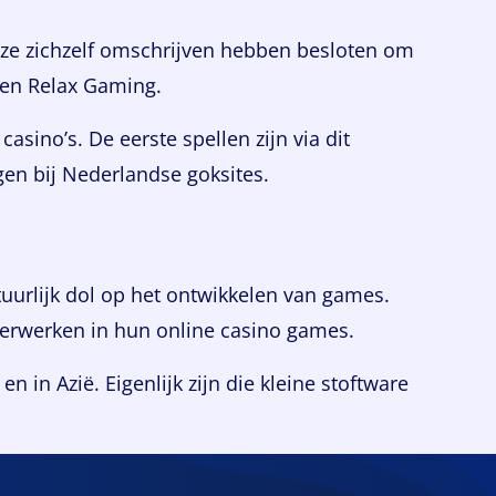
s ze zichzelf omschrijven hebben besloten om
 en Relax Gaming.
sino’s. De eerste spellen zijn via dit
gen bij Nederlandse goksites.
urlijk dol op het ontwikkelen van games.
erwerken in hun online casino games.
 in Azië. Eigenlijk zijn die kleine stoftware