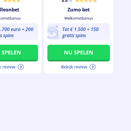
4.6
/5
lleonbet
Zumo bet
komstbonus
Welkomstbonus
1.700 euro + 200
Tot € 1.500 + 150
s spins
gratis spins
 SPELEN
NU SPELEN
k review
Bekijk review