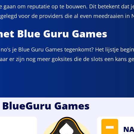
 gaan om reputatie op te bouwen. Dit betekent dat j
ggelegd voor de providers die al even meedraaien in 
met Blue Guru Games
o’s je Blue Guru Games tegenkomt? Het lijstje begint 
Maar er zijn nog meer goksites die de slots een kans 
n BlueGuru Games
NA