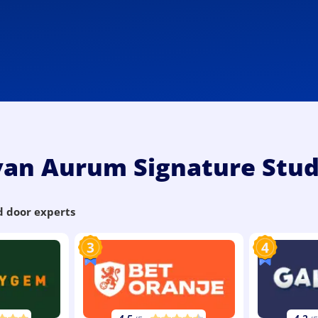
 van Aurum Signature Stud
 door experts
3
4