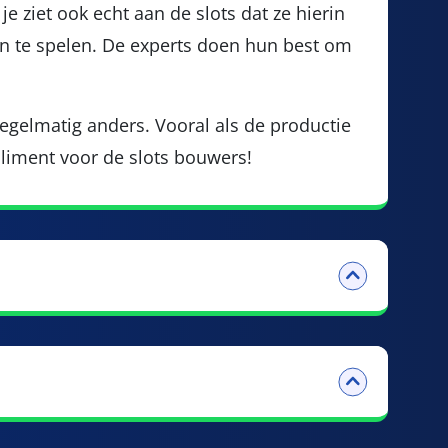
 ziet ook echt aan de slots dat ze hierin
ten te spelen. De experts doen hun best om
 regelmatig anders. Vooral als de productie
mpliment voor de slots bouwers!