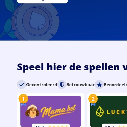
Speel hier de spellen
Gecontroleerd
Betrouwbaar
Beoordeeld
1
2