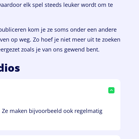
aardoor elk spel steeds leuker wordt om te
 publiceren kom je ze soms onder een andere
even op weg. Zo hoef je niet meer uit te zoeken
eergezet zoals je van ons gewend bent.
dios
. Ze maken bijvoorbeeld ook regelmatig